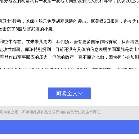
门大部分地区的胡塞武装一波接一波地向商船发射无人机和导弹，抗议以色
荣卫士”行动，以保护船只免受胡塞武装的袭击。据美媒5日报道，迄今为止
还击沉了3艘胡塞武装的小艇。
和空中存在。在未来几周内，我们预计会有更多国家作出贡献，从而增强我
的进攻性部署。库珀特别提到，目前还没有具体的信息表明美国军舰是袭
拜登作出军事回应的压力，但他的政府一直不愿这么做，因为担心会加剧
人们已开始质疑拜登对这个也门组织是否足够强硬。“事实证明，拜登政府
手中。”
阅读全文
观点或立场，不承担此类作品侵权行为的自己责任及连带责任。
“更积极”的回应来应对胡塞武装的威胁。前美军驻中东部队最高指挥官弗
”。他相信，对胡塞武装采取强硬行动不太可能导致整个战区的冲突升级，