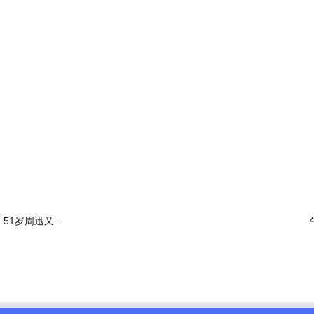
，我们袭击的船只，都与以色列有关。只要你们不去以色列港口，万事大
益，更是对美国权威的公开打脸。
家，发表了一份联合声明，用美国官员的话说，这其实就是对胡塞的最后通
51岁周迅又...
即停止这些非法袭击，释放被非法扣留的船只和船员
后果。
我们仍将致力于维护基于规则的国际秩序，并