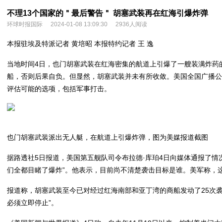
不理13个国家的＂最后警告＂ 胡塞武装再在红海引爆炸弹
环球时报国际
2024-01-08 13:09:30
2936人阅读
本报驻埃及特派记者 黄培昭 本报特约记者 王 逸
当地时间4日，也门胡塞武装在红海密集的航道上引爆了一艘装满炸药
船，否则后果自负。但显然，胡塞武装并未有所收敛。美国全国广播公
评估可能的选项，包括军事打击。
也门胡塞武装派出无人艇，在航道上引爆炸弹，图为美媒报道截图
据路透社5日报道，美国第五舰队司令布拉德·库珀4日向媒体通报了
们全都目睹了爆炸”。他表示，目前尚不清楚袭击目标是谁。美军称，
报道称，胡塞武装至今已对经过红海南部和亚丁湾的商船发动了25次袭
必须立即停止”。