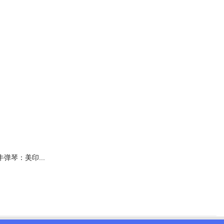
吉！
牒。
牛弹琴：美印...
。
如果胡塞武装继续威胁生命、全球经济和
决心追究实施非法扣押和袭击的恶意行为者