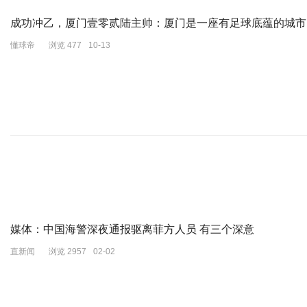
很有意思的，1月4日的中国外交部记者会，路透社记者还明知故问，
成功冲乙，厦门壹零贰陆主帅：厦门是一座有足球底蕴的城市
击。请问中方为什么没有加入声明谴责胡塞武装？
懂球帝
浏览 477
10-13
别忘了，之前美国试图拉拢中国，宣称美国欢迎中国在阻止红海发生的
但中国为什么不加入这个13国声明？
发言人汪文斌一句话就怼回去了：“红海水域是重要的国际货物和能源
域航道安全发挥建设性、负责任作用。”
什么是建设性和负责任？
我个人的理解，中国反对袭扰民用船只，但红海问题，不是简单对付胡
别光看红海，更要看到问题的源头，源头在加沙。不然，即便对付了一
媒体：中国海警深夜通报驱离菲方人员 有三个深意
更关键的，胡塞怕了吗？
直新闻
浏览 2957
02-02
胡塞发出警告：胆敢对胡塞武装发动攻击，都将遭到猛烈的报复。