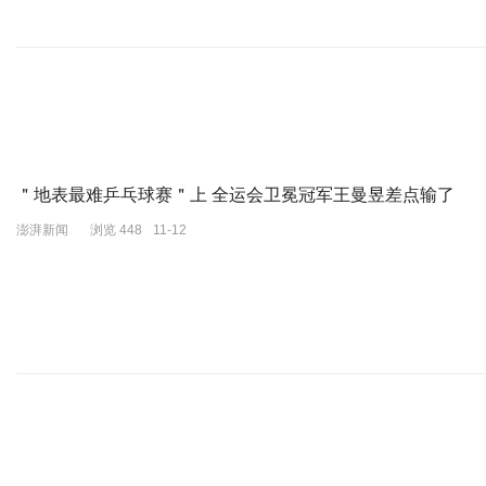
2，东亚有日本、新加坡。但却没有韩国，尹锡悦虽然紧跟美国，但这
3，很多人注意到，13国里，缺了美国的一个重要盟国——法国，这
4，还缺了一大类国家，中东国家。只有一个小国巴林，哪怕跟胡塞打
为什么这样，至少两个原因吧。
＂地表最难乒乓球赛＂上 全运会卫冕冠军王曼昱差点输了
一个是怕，怕引火烧身。
澎湃新闻
浏览 448
11-12
韩国就是这个例子，当年为美国两肋插刀，扣留伊朗的资金，气得伊朗
蹚浑水的后果，韩国现在还心有余悸。
二个是气，不想和美国站一起。
现在加沙血流满地，最重要的原因，是以色列不愿收手。美国，则是
胡塞武装打出的是道义牌，我们坚定站在巴勒斯坦一边。沙特等中东大
至于法国，马克龙肯定更有自己的谋算。