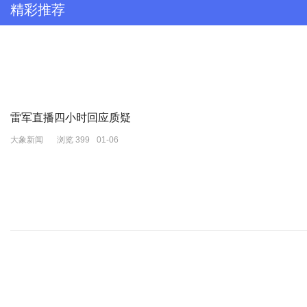
精彩推荐
按照外电普遍的推测，
胡塞再攻击西方商船，美国就要对胡塞动手了。
图为胡塞武装直升机准备登陆西方商船（资料图）
哪13个国家签了这个联合声明？
雷军直播四小时回应质疑
大象新闻
浏览 399
01-06
美国、
澳大利亚、
巴林、
比利时、
加拿大、
丹麦、