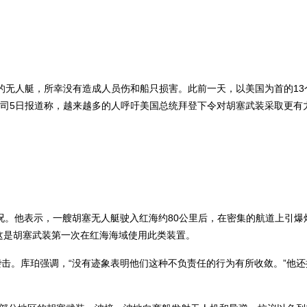
的无人艇，所幸没有造成人员伤和船只损害。此前一天，以美国为首的13
司5日报道称，越来越多的人呼吁美国总统拜登下令对胡塞武装采取更有
情况。他表示，一艘胡塞无人艇驶入红海约80公里后，在密集的航道上引爆
这是胡塞武装第一次在红海海域使用此类装置。
击。库珀强调，“没有迹象表明他们这种不负责任的行为有所收敛。”他还