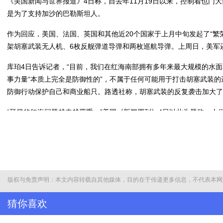
《美国新闻与世界报道》4日称，自去年11月19日以来，控制着也
是为了支持加沙的巴勒斯坦人。
作为回应，美国、法国、英国和其他近20个国家于上月中旬发起了“繁
架胡塞武装无人机、6枚反舰弹道导弹和两枚巡航导弹。上周日，美军
库珀4日告诉记者，“目前，我们在红海南部拥有多年来最大规模的水面
事力量“本质上完全是防御性的”，不属于任何可能用于打击胡塞武装
防御行动保护自己和商业船只。路透社称，胡塞武装的反复袭击加大了
“拜登的红海问题越来越严重。”美国《新闻周刊》4日以此为题称，
更果断的干预，以阻止胡塞武装未来的袭击。红海安危掌握在美国政府
图为“马士基杭州”轮资料图，此前曾在红海遇袭
版权与免责声明：本文内容转载自其他媒体，目的在于传递更多信息，不代表本网
美国退役海军上将斯塔夫里迪斯4日告诉美国全国广播公司，白宫需要
猜你喜欢
驻伊拉克和叙利亚美军基地遭到袭击的反应过于“试探性”和“缺乏重点