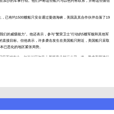
列在加沙的军事行动。他们声称这些船只与以色列有联系，并称这些袭击
，已有约1500艘船只安全通过曼德海峡，美国及其合作伙伴击落了19
们的威慑能力”。他还表示，参与“繁荣卫士”行动的5艘军舰和其他军
击的直接目标。但他表示，许多袭击发生在美国船只附近，美国船只采取
本已恶化的地区紧张局势。
的回应不够有力。红海地区与马士基等商业航运公司一道，寻求美国进行
兰克·麦肯齐4日在《华尔街日报》撰文，批评拜登政府对红海地区以及
也不会遭到伊朗的反击。