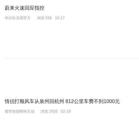
德国、
蔚来火速回应指控
意大利、
华尔街见闻官方
浏览 558
10-17
日本、
荷兰、
新西兰、
新加坡、
英国。
情侣打顺风车从泉州回杭州 812公里车费不到1000元
图为胡塞武装在红海袭击西方商船漫画图
都市快报橙柿互动
浏览 2935
02-19
很有意思的一个名单。几个看点吧。
1，五眼联盟全上榜，美英澳加新，盎撒国家，看来还是美国最紧密的