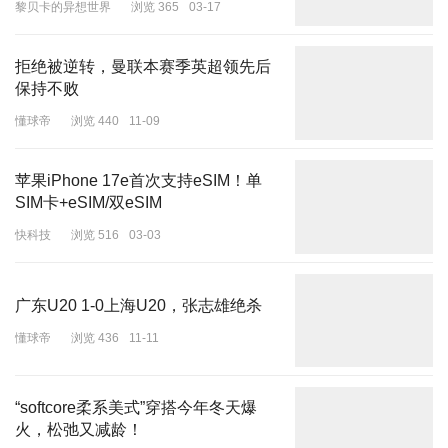
黎贝卡的异想世界
浏览 365
03-17
在其官方公众号一则推文中，部分被汇福粮油称为散油销售客户的名
单中，包括了
三河亚王食品、上海浦耀农产品、上海楷烨粮油、北京
世纪悦福、众和裕丰粮油、天津华科科技、保定宏海粮油、方顺联合
拒绝被逆转，曼联本赛季英超领先后
粮油、沈阳中城供应链。
保持不败
懂球帝
浏览 440
11-09
检索公开信息看到，上述公司中，
有不少做的是餐饮供应链的生意。
例如世纪悦福，工商信息显示该公司成立于2015年，以农副食品加
苹果iPhone 17e首次支持eSIM！单
工业为主，公开招标信息中，其生意涉及高校食堂，曾在2017年、
SIM卡+eSIM/双eSIM
2021年与2022年分别为首都师范大学、北京理工大学、北京大学食
快科技
浏览 516
03-03
堂供应食用油等原材料。三河亚王食品有限公司的官方简介中则称其
客户包含下级代理商与各大农贸市场、食堂饭店和食品厂。
广东U20 1-0上海U20，张志雄绝杀
据界面新闻，
世纪悦福
负责人向记者回应表示，世纪悦福确为汇福的
客户，但世纪悦福所用车队为自有车队，一切操作流程皆符合国家食
懂球帝
浏览 436
11-11
用油运输相关安全规定。
上海楷烨粮油
则称：“我们做的是大宗生
意，不是汇福的客户，汇福要向我们买货。”
“softcore柔系美式”穿搭今年冬天爆
目前，中储粮油脂（天津）与汇福两家公司尚未公布涉事食用油所流
火，松弛又减龄！