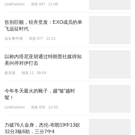
向的企业名单，而汇福相关工作人员则称公司积极配合调查，目前相
LinkFashion
浏览 447
12-08
关监管部门对公司的调查已经结束，一切以之后的官方通报为准。
编辑
|
程鹏 杜恒峰
告别巨舰，轻舟竞发：EXO成员的单
飞远征时代
校对|
刘小英
仙女事件簿
浏览 577
12-21
封面图片来源：新京报
以称内塔尼亚胡通过特朗普社媒得知
每日经济新闻综合自读特新闻、蓝鲸新闻、第一财经，界面新闻（记
美叫停对伊打击
者：李烨）、新京报
新京报
浏览 11
08-04
今年冬天最火的靴子，越“皱”越时
髦！
LinkFashion
浏览 456
12-03
力破76人金身，杰伦-布朗19中13砍
32分3板6助，三分7中4