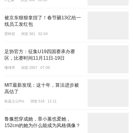
IT之家
浏览 569
10-18
汇福粮油称，“涉及我们公司‘汇福’品牌的油是没有任何质量问题
的。”而金鼎食用油的客服则表示，“金鼎包装油产品均采用厂内全自
动一体化生产线罐装，产品质量没有任何问题，出厂前就已经包装
被京东狠狠拿捏了！春节砸13亿给一
好。”
线员工发红包
雷科技
浏览 381
02-04
多数可能流向了餐饮供应链企业
据界面新闻7月8日报道，涉事两家企业为食用油的生产加工企业，
足协官方：征集U19四国赛承办赛
属于整条产业链的中游位置，向上对接进口油料作物与油料种植的上
区，比赛时间11月11日-19日
游公司，向下便是包装运输、销售等下游环节。
懂球帝
浏览 2807
07-09
它们的油主要通过两种方式流通到消费端。一种是以散装卖给客户，
这些客户通常是中小型的食用油分装工厂，生产桶装食用油再卖给消
MIT最新发现：这十年，算法进步被
费者；或者是需求量较大的食品加工企业和餐饮服务企业。另一种则
高估了
是直接包装成桶装食用调，以自有品牌通过渠道和经销商卖给个人或
机器之心Pro
浏览 518
12-11
企业消费者。
在上述汇福粮油对记者的回复里可以看到，
用煤制油罐车运输的为客
鲁豫想穿成她，章小蕙也爱她，
户自提的“散油”。
152cm的她为什么能成为风格偶像？