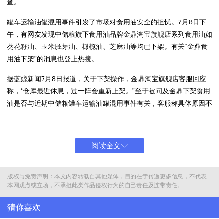
查。
罐车运输油罐混用事件引发了市场对食用油安全的担忧。7月8日下
午，有网友发现中储粮旗下食用油品牌金鼎淘宝旗舰店系列食用油如
葵花籽油、玉米胚芽油、橄榄油、芝麻油等均已下架。有关“金鼎食
用油下架”的消息也登上热搜。
据蓝鲸新闻7月8日报道，关于下架操作，金鼎淘宝旗舰店客服回应
称，“仓库最近休息，过一阵会重新上架。”至于被问及金鼎下架食用
油是否与近期中储粮罐车运输油罐混用事件有关，客服称具体原因不
清楚。
阅读全文
金鼎淘宝旗舰店内的食用油产品此前售卖页面
版权与免责声明：本文内容转载自其他媒体，目的在于传递更多信息，不代表
各平台客服回应
本网观点或立场，不承担此类作品侵权行为的自己责任及连带责任。
相关食用油产品仍可正常购买
猜你喜欢