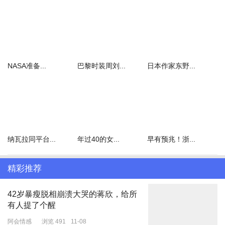
据第一财经7月8日晚报道，中储粮旗下食用油品牌金鼎淘宝旗舰店
下架了所销售的产品，客服对记者回应称是因仓库调整。不过，金鼎
京东自营店铺仍在销售。
记者看到，金鼎在淘宝的店铺依然可以看到相关产品，但点击后发现
所有产品已经下架。客服向记者回应称，下架原因是仓库调整，过一
NASA准备...
巴黎时装周刘...
日本作家东野...
阵会恢复上架，但并未透露下架的具体原因，仅表示“自己只是客
服”。
而淘宝其他店铺销售金鼎的食用油产品仍在正常销售。截至发稿时
间，每经小编查询发现，淘宝平台金鼎旗舰店已恢复上架售卖相关食
用油产品。
纳瓦拉同平台...
年过40的女...
早有预兆！浙...
精彩推荐
金鼎淘宝旗舰店内的食用油产品发稿前售卖页面
42岁暴瘦脱相崩溃大哭的蒋欣，给所
7月8日晚，读特新闻记者前往京东平台进行检索，
发现金鼎食用油
有人提了个醒
京东自营旗舰店内相关食用油产品依然可以正常购买。
不过，在店铺
阿会情感
浏览 491
11-08