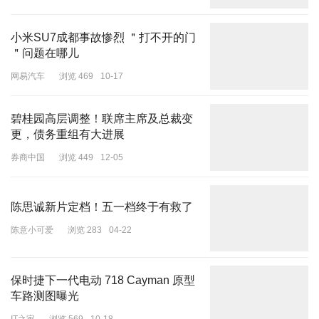
售卖页面中并无“联系客服”的入口，疑似店方关闭了客服渠道。
随后，记者就此致电京东客服进行咨询，一工作人员回应称，“该自
小米SU7成都事故惨烈 ＂打不开的门
营旗舰店上架产品为京东超市产品，可以通过其他渠道发起客服沟
＂问题在哪儿
通。”对于，记者问及“为何没有直接提供客服渠道”的问题，其回
网易汽车
浏览 469
10-17
应“这是极少数的情况”，并对“是否近期主动关闭了客服沟通”的追问
进行了否定，认为这家店铺始终如此。
碧桂园高层调整！联席主席及总裁变
更，债务重组有大进展
券商中国
浏览 449
12-05
图为金鼎食用油京东旗舰店
同期另一家涉事的汇福粮油，多个产品也仍在多个电商平台正常销
陈思诚新片定档！五一档终于有救了
售。据界面新闻报道，7月8日汇福粮油曾对事件作出回应，称其卖
陈意小可爱
浏览 283
04-22
出的散油都是客户自提的油，可以以任何形式流向市场，不清楚客户
渠道流向是餐饮为主还是零售为主，唯独不是“汇福“牌的。此外，前
来运输的油罐车为客户自聘，汇福粮油公司对其资质有相应检查流
保时捷下一代电动 718 Cayman 原型
程。
车路测图曝光