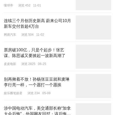
懂球帝
浏览 452
11-01
连续三个月创历史新高 蔚来公司10月
新车交付首超4万台
网易汽车
浏览 504
11-02
票房破100亿，只是个起步！张艺
谋、陈思诚又要掀起一波新高潮了
皮皮电影
浏览 2825
06-25
别再揪着不放！孙杨张豆豆就和麦琳
李行亮一样，一个愿打一个愿挨
娱乐圈笔娱君
浏览 234
05-09
涉中国电动汽车，美交通部长称“加拿
大会后悔”，外国网友回怼：该后悔的