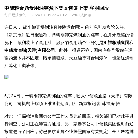
中储粮金鼎食用油突然下架又恢复上架 客服回应
每日经济新闻
2024-07-09 23:47:12
2901人阅读
连日来，“罐车卸完煤制油直接装运食用油”的消息引发舆论关注。
《新京报》近日报道称，两辆刚卸完煤制油的罐车，在并未洗罐的情
况下，顺利装上了食用油，涉及的食用油企业分别是
汇福粮油集团
和
中储粮油脂(天津)有限公司
。此外，报道还称，国内许多普货罐车运
输的液体并不固定，既承接糖浆、大豆油等可食用液体，也运送煤制
油等化工类液体。
5月24日，一辆刚卸完煤制油的罐车，驶入中储粮油脂（天津）有限
公司，司机爬上罐顶正准备装运食用油 新京报记者 韩福涛 摄
对此，汇福粮油集团办公室工作人员此前回应，相关部门已对此事进
行调查，公司正在等官方通报。另一家涉事公司中储粮集团也对前述
报道进行了回应，称已要求直属企业按照国家有关规定，全面严格排