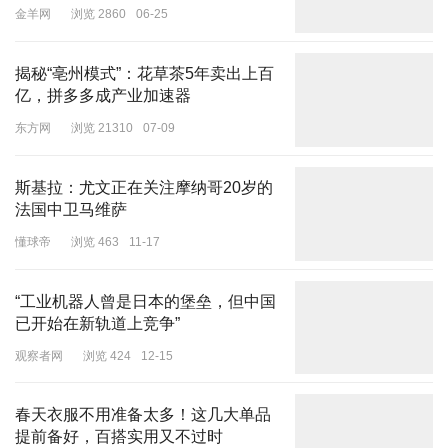
响。甚至，是更仇视的目光。
金羊网
浏览 2860
06-25
揭秘“亳州模式”：花草茶5年卖出上百
亿，拼多多成产业加速器
士兵射弹炮火连连
东方网
浏览 21310
07-09
最后，怎么看？
斯基拉：尤文正在关注摩纳哥20岁的
还是粗浅三点吧。
法国中卫马维萨
第一，阿富汗塔利班，确实要兑现承诺。
懂球帝
浏览 463
11-17
别忘了，阿塔重新执政后，多次表态，不会支持恐怖主义，要与周边
国家睦邻友好。
“工业机器人曾是日本的堡垒，但中国
已开始在新轨道上竞争”
阿塔还多次向中方承诺：决不允许任何人、任何势力利用阿领土做危
观察者网
浏览 424
12-15
害中国的事情。
但我们看到，近年来，巴基斯坦境内多次恐袭，有些还特别针对我们
春天衣服不用准备太多！这几大单品
中国人，手段让人发指，结果让人愤怒。
提前备好，百搭实用又不过时