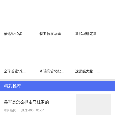
一些地点爆炸猛烈战火熊熊
这里，大家要仔细分辨一下，
阿塔和巴塔。
被这些40多...
特斯拉在华重...
新鹏城确定新...
阿塔是阿富汗塔利班，巴塔是巴基斯坦塔利班。
我们通常所说的塔利班，一般都指阿塔。
虽然都是塔利班，但两者多少还是有区别的。
全球首座“来...
奇瑞高管怒批...
这顶级尤物，...
巴塔被公认为恐怖组织，制造了巴境内很多起恐怖袭击，受害者有巴
基斯坦人，也有我们中国人和其他外国人。
精彩推荐
阿塔则称自己是一个政治军事组织，公开表示禁止任何组织或个人利
用阿富汗领土威胁其他国家，2021年美国仓皇撤军后，阿塔再次执
美军是怎么抓走马杜罗的
掌阿富汗。
澎湃新闻
浏览 400
01-04
但在巴基斯坦看来，巴塔之所以这么猖獗，背后就在于有阿塔的包