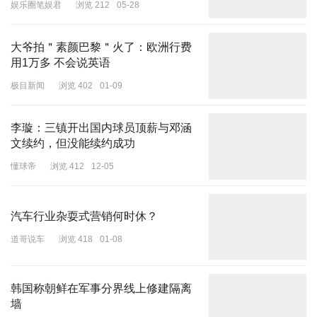
娱乐圈笔娱君
浏览 212
05-28
印度和阿富汗的联合声明中的一些表态，更让巴基斯坦出离愤怒。
大爷拍＂素颜巴黎＂火了：欧洲行费
比如，在阿富汗口中，印控克什米尔属于印度。巴基斯坦就愤怒质问
用1万多 不会说英语
阿塔，你们这是对当地人民的牺牲和情感，“缺乏应有的敏感认识”。
极目新闻
浏览 402
01-09
还有，阿塔认为，恐怖主义是巴基斯坦内部问题。巴基斯坦指责，有
足够证据，显示恐怖组织从阿领土上对巴境内发动攻击，且得到了阿
李璇：三镇开出国内球员顶薪与邓涵
境内某些势力的支持。
文续约，但没能续约成功
过去40多年，阿富汗战争连绵，大量难民涌入巴基斯坦。当年，我
懂球帝
浏览 412
12-05
还去过白沙瓦等地的难民营，巴基斯坦确实承担了巨大的民族牺牲。
但阿富汗居然转向印度，这尤其让巴基斯坦难以接受。
汽车行业杂耍式营销何时休？
道哥说车
浏览 418
01-08
所以，我看到，巴外交部就明确表态，“巴基斯坦在40多年的时间
里，慷慨地接纳了近400万阿富汗人。随着和平逐渐回归阿富汗，是
时候让居住在巴境内未获授权的阿富汗人返回自己的国家了。”
韩国称朝鲜在军事分界线上修建隔离
墙
国际政治的现实往往如此残酷：善意的付出，未必能换来感恩的回