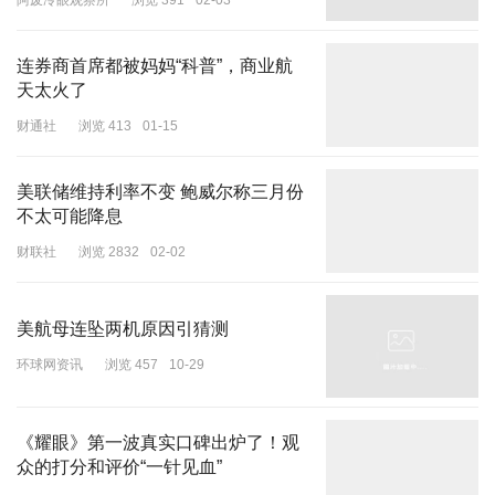
阿废冷眼观察所
浏览 391
02-03
为亲密朋友”。
这真是地缘政治最生动的写照：昨天的死敌可以变成今天的挚友，只
连券商首席都被妈妈“科普”，商业航
天太火了
要利益的天平发生了倾斜。
财通社
浏览 413
01-15
还必须看到，巴基斯坦多次指控，巴境内的一些恐怖活动，幕后策动
袭击的，则是“外国敌对情报机构”。
美联储维持利率不变 鲍威尔称三月份
“外国敌对情报机构”，是哪一个？
不太可能降息
财联社
浏览 2832
02-02
巴基斯坦没有明说，但看看巴基斯坦的邻国，哪一个最反对巴基斯
坦，你就应该懂的。
美航母连坠两机原因引猜测
环球网资讯
浏览 457
10-29
阿富汗外长穆塔基到访印度
我看到，一些西方媒体就分析，巴基斯坦对阿富汗的空袭，恰逢塔利
《耀眼》第一波真实口碑出炉了！观
班外长对印度的“罕见访问”，“印度是巴基斯坦的长期对手，这次旅
众的打分和评价“一针见血”
行引起了伊斯兰堡的担忧”。