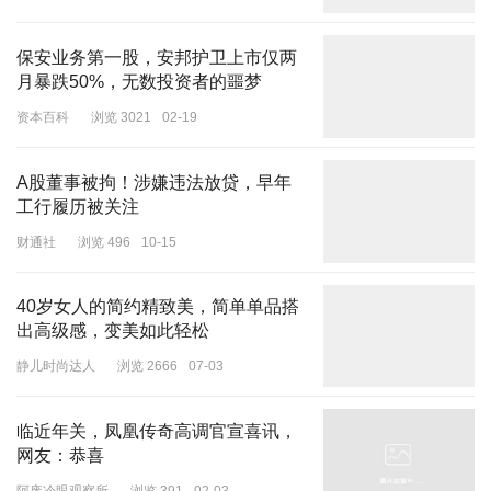
庇。
保安业务第一股，安邦护卫上市仅两
毕竟，现在的阿富汗，在阿塔完全控制之下，大批巴塔恐怖分子能藏
月暴跌50%，无数投资者的噩梦
身阿富汗，没有阿塔的“关照”，显然也是不可能的。
资本百科
浏览 3021
02-19
A股董事被拘！涉嫌违法放贷，早年
巴基斯坦和沙特领导人签署共同防卫条约
工行履历被关注
财通社
浏览 496
10-15
更要看到，这次巴基斯坦和阿富汗冲突的大背景。
巴基斯坦和沙特，刚刚签署了共同防卫条约。
40岁女人的简约精致美，简单单品搭
出高级感，变美如此轻松
条约规定，对任何一国的攻击，就是对另一国的攻击。巴基斯坦和沙
特，受以色列空袭卡塔尔刺激，事实上军事结盟了。
静儿时尚达人
浏览 2666
07-03
印度和阿富汗则越走越近。就在巴阿爆发边境冲突的一天前，阿富汗
临近年关，凤凰传奇高调官宣喜讯，
外长穆塔基到访印度，印度和阿富汗宣布重建外交关系。
网友：恭喜
以前，印度是塔利班的死敌；现在穆塔基公开表态，“阿富汗视印度