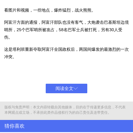
看图片和视频，一些地点，爆炸猛烈，战火熊熊。
阿富汗方面的通报，阿富汗部队也没有客气，大炮袭击巴基斯坦边境
哨所，25个巴军哨所被攻占，58名巴军士兵被打死，另有30人受
伤。
这是塔利班重新夺取阿富汗全国政权后，两国间爆发的最激烈的一次
冲突。
尤其让人痛心的是，巴基斯坦与塔利班还曾有着特殊关系。
事实上，巴基斯坦和阿富汗，一直被认为是兄弟之国，当年塔利班的
崛起，就与巴基斯坦方面的扶持有重要关系。
阅读全文
但国际关系的讽刺莫过于此：昨天还在哺育的雏鹰，今天却成了啄伤
版权与免责声明：本文内容转载自其他媒体，目的在于传递更多信息，不代表
自己的猛禽。
本网观点或立场，不承担此类作品侵权行为的自己责任及连带责任。
塔利班在阿富汗坐大后，与巴基斯坦龃龉不断。美军撤离阿富汗，塔
猜你喜欢
利班重新掌控阿富汗后，两国更是冲突不断。