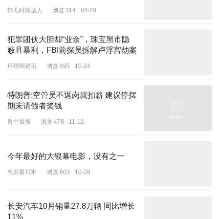
如果真如巴基斯坦所言，这次袭击的主导者来自阿富汗，那阿塔就违
静儿时尚达人
浏览 314
04-20
背了自己承诺。
犯罪团伙大胆却“业余”，珠宝黑市隐
这个世界，人在做，天在看。阿塔啊阿塔，确实要兑现承诺啊。
蔽且暴利，FBI前探员拆解卢浮宫劫案
第二，印度，肯定也在积极布局。
环球网资讯
浏览 495
10-24
不得不说，在印巴最近一轮冲突中，印度没有捞取到任何好处；但在
特朗普:空管员不返岗就扣薪 建议停摆
对阿富汗外交中，印度却取得了重大突破。
期未请假者奖钱
印度、巴基斯坦、塔利班，这中间的恩恩怨怨，真是让人眼花缭乱。
鲁中晨报
浏览 478
11-12
地缘博弈的精髓在于：当你在一处失意时，必定会在另一处寻找突破
口。
今年最好的大银幕电影，没有之一
但利益之交，就真能长久吗？
电影最TOP
浏览 603
10-28
对巴基斯坦来说，自己当年扶持的塔利班，现在居然倒向了印度，心
头的愤懑更可想而知。
长安汽车10月销量27.8万辆 同比增长
11%