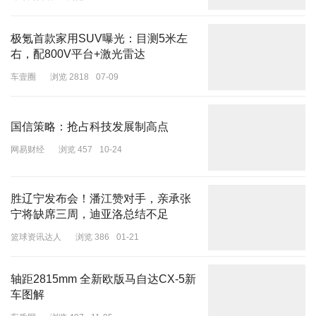
8月11日，央视前知名主持人在其个人社媒发布视频，晒出多张与女
儿的合影，称
“8月9日，我升级当姥爷了，从今儿起，咱也是爷了，
极氪首款家用SUV曝光：目测5米左
感谢我家大闺女亦诗！”
右，配800V平台+激光雷达
水均益表示：“我闺女打小就跟我亲，啥事都喜欢跟我念叨跟我商
车壹圈
浏览 2818
07-09
量，可生孩子这关终究得她自己闯，我们谁也帮不了。从她进产房
起，我跟她妈妈就在外头坐立不安，耳朵直愣愣盯着里头的动静，心
都快提到嗓子眼了，既盼着里头赶紧传来好消息，又怕听见啥声响心
国信策略：抢占科技发展制高点
里发紧，直到得知孩子出生了，母女平安，我们四个老人悬着的心才
网易财经
浏览 457
10-24
算踏踏实实落了地。欢迎我的小外孙女，祝福我的闺女一切顺顺利利
的，好好歇着，咱们一家人一起陪着小家伙慢慢长大。”
胜辽宁发布会！潘江赞对手，亲承张
宁将缺席三周，迪亚洛总结不足
篮球资讯达人
浏览 386
01-21
轴距2815mm 全新欧版马自达CX-5新
车图解