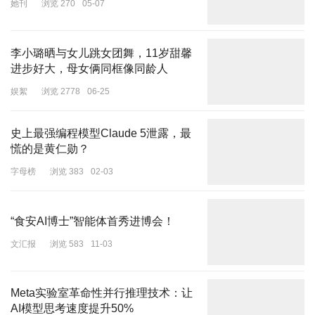
她刊
浏览 270
05-07
李小璐晒与女儿跳女团舞，11岁甜馨
进步好大，母女俩同框像同龄人
娱絮
浏览 2778
06-25
史上最强编程模型Claude 5泄露，最
慌的是黄仁勋？
字母榜
浏览 383
02-03
“食安AI博士”智能体首秀进博会！
文汇报
浏览 583
11-03
Meta实验室革命性并行推理技术：让
AI模型思考速度提升50%