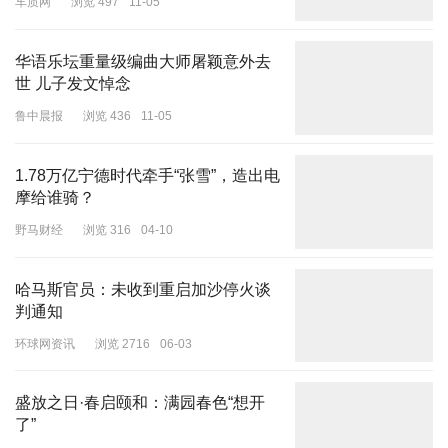
车质网
浏览 497
11-05
华语乐坛重量级编曲大师屠颖意外去
世 儿子发文悼念
鲁中晨报
浏览 436
11-05
1.78万亿宁德时代牵手“张雪”，造出电
摩给谁骑？
野马财经
浏览 316
04-10
哈马斯官员：未收到重启加沙停火谈
判通知
环球网资讯
浏览 2716
06-03
盛放之日·春启颐和：满园春色“想开
了”