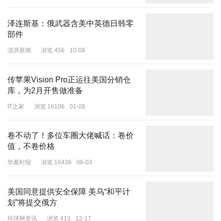
泽连斯基：俄武器含美中英德日韩零
部件
澎湃新闻
浏览 456
10-08
传苹果Vision Pro正运往美国分销仓
库，为2月开售做准备
IT之家
浏览 16106
01-08
水均益的护照 图源：水均益微博
卷不动了！多位车圈大佬喊话：卷价
值，不卷价格
水均益1963年9月出生于甘肃兰州，大学毕业于兰州大学英国语言文
学专业，记者、主持人、国际问题专家。他曾在央视《东方时空》
华夏时报
浏览 16438
06-03
《
》任记者、编导，主持《》等栏目。2001年阿富汗战争、2003年
伊拉克战争期间，水均益多次赴战地报道。
美国同意提供安全保障 美乌“和平计
划”将提交俄方
延伸阅读
环球网资讯
浏览 413
12-17