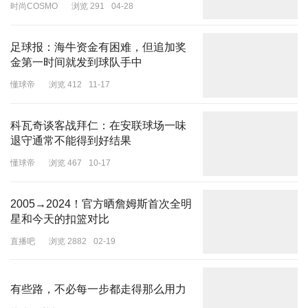
时尚COSMO
浏览 291
04-28
足球报：海牛资金有困难，但追加奖
金第一时间就发到球队手中
懂球帝
浏览 412
11-17
科瓦奇谈客战拜仁：在安联球场一味
退守通常不能得到好结果
懂球帝
浏览 467
10-17
2005→2024！官方晒詹姆斯首次全明
星和今天的扣篮对比
直播吧
浏览 2882
02-19
有些路，不必每一步都走得那么用力