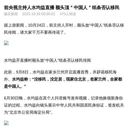
前央视主持人水均益直播 额头顶＂中国人＂纸条否认移民
极目新闻
2025-10-26 00:00:02
470人阅读
据上游新闻，10月24日，前主持人
开时，额头放“中国人”纸条否认移
民传闻，请大家千万不要再传谣了。
水均益开直播时额头放“中国人”纸条否认移民传闻
此前，9月8日，水均益在家乡兰州开启直播首秀，并辟谣移民海
外。
水均益称：“没移民，没定居，现家住北京，老家兰州，全家都
是中国人。”
6月30日晚，水均益在其个人抖音账号发布视频，记录他换领新身份
证的过程。水均益向镜头展示中华人民共和国居民身份证，签发机关
为“北京市公安局海淀分局”。