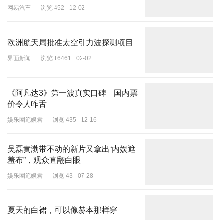
网易汽车
浏览 452
12-02
欧洲航天局批准太空引力波探测项目
界面新闻
浏览 16461
02-02
《阿凡达3》第一波真实口碑，国内票
价令人咋舌
娱乐圈笔娱君
浏览 435
12-16
吴磊黄渤带不动的新片又拿出“内娱遮
羞布”，观众直翻白眼
娱乐圈笔娱君
浏览 43
07-28
夏天的白裙，可以像赫本那样穿