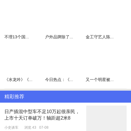
台湾《中国时报》27日称，孙立人的棺柩暂厝在台中东山墓园，迄
今尚未入土。孙天平2015年受邀赴大陆出席九三阅兵时，就曾透露
计划将父亲遗骨迁回老家安徽，并表示“落叶归根是父亲心中的愿
望”。当时孙天平提出三个迁葬方向：安徽祖籍、广州与远征军战友
合葬、南京抗战纪念地旁。
不理13个国...
户外品牌除了...
金工守艺人陈...
《中国时报》援引知情人士的话称，孙立人迁葬大陆一事已推动超过
10年，大陆方面一直在推动。过去在马英九时期两岸关系和缓时，
大陆想将孙立人遗骨迁葬至广州的新一军公墓，完成孙立人“与新一
军战友葬在一起”的遗愿，届时可重新整修新一军公墓。知情人士还
说，迁葬未能成行后，孙立人的安徽故居陆续兴建、整修孙立人纪念
《水龙吟》《...
今日热点：《...
又一个明星被...
馆及祖居，继续推动孙立人迁葬返乡，但之后两岸关系日趋紧
张。“35年了，还没有入土”，孙天平说，他在努力争取将父亲棺木迁
精彩推荐
回安徽故里。
台媒称，孙立人生于1900年，安徽人，在清华大学庚子赔款留美预
日产插混中型车不足10万起很亲民，
上市十天订单破万！轴距超2米8
科1923届毕业后，先后获得美国普渡大学土木工程学士学位和美国
弗吉尼亚军校博雅教育学士学位，是当时少数留美军官，之后于
小史谈车
浏览 43
07-08