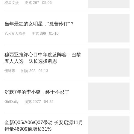
纪念馆。台中市文化资产处处长李智富说，该处被列为台中市历史建
橙星文娱
浏览 267
05-06
筑，每月双周的周日开放，采取预约制。
台湾中时新闻网27日称，孙天平拟移葬父亲遗骨回大陆的消息传出
当年最红的女明星，“孤苦伶仃”？
后，岛内出现正反两派意见，在脸书隔空论战。反对者认为，若孙立
Yuki女人故事
浏览 399
01-10
人迁葬回大陆，会被用作“统战”工具。而马英九任内已经恢复了孙立
人的荣誉，“更显得他留在台湾安眠，或许才是对他最好的守护与尊
重”。支持迁葬者认为，既然孙天平指“落叶归根”是孙立人的遗愿，
穆西亚拉评心目中年度蓝阵容：巴黎
就应尊重其说法和做法。而无论反对或赞成，多数岛内网民都表示，
五人入选，队长选择凯恩
斯人已逝，其最终归宿还是要尊重其家属的意愿，外人无置喙余地。
懂球帝
浏览 398
01-13
沉默7年的李小璐，终于不忍了
GirlDaily
浏览 2977
04-25
全新Q05/A06/Q07带动 长安启源11月
销量46909辆增长31%