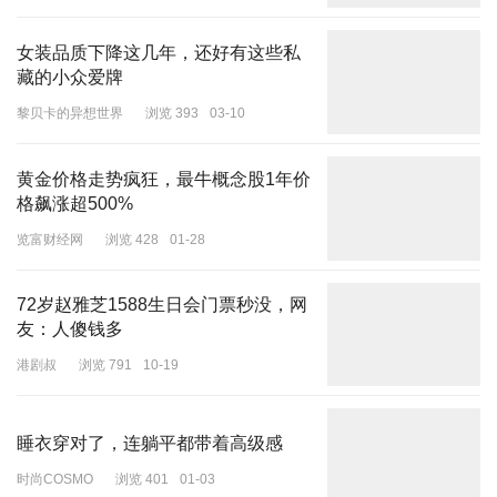
1928年回国。
女装品质下降这几年，还好有这些私
抗日战争期间，孙立人于1942年在缅甸带领中国远征军以寡敌众，
藏的小众爱牌
缔造“仁安羌大捷”。中国远征军的海外作战大大缓解了太平洋战场的
压力，极大地提高了中国的国际声望，有力支持了对日作战和东南亚
黎贝卡的异想世界
浏览 393
03-10
人民的抗日斗争，孙立人也被认为是抗日战争中军级单位将领中歼灭
日军最多的将领。
黄金价格走势疯狂，最牛概念股1年价
格飙涨超500%
览富财经网
浏览 428
01-28
72岁赵雅芝1588生日会门票秒没，网
友：人傻钱多
港剧叔
浏览 791
10-19
睡衣穿对了，连躺平都带着高级感
时尚COSMO
浏览 401
01-03