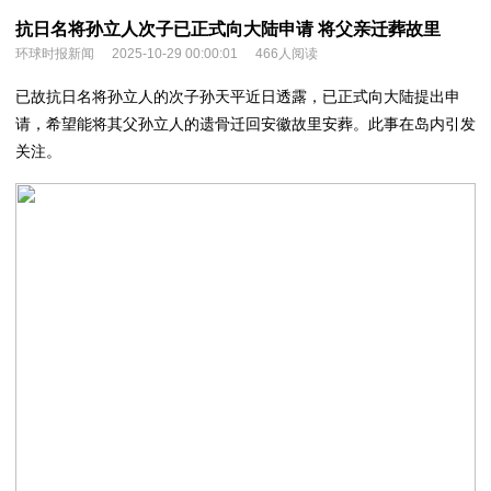
抗日名将孙立人次子已正式向大陆申请 将父亲迁葬故里
环球时报新闻
2025-10-29 00:00:01
466人阅读
已故抗日名将
孙立人
的次子孙天平近日透露，已正式向大陆提出申
请，希望能将其父孙立人的遗骨迁回安徽故里安葬。此事在岛内引发
关注。