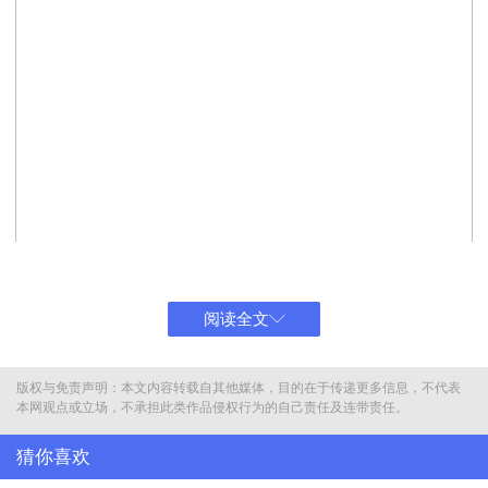
阅读全文
版权与免责声明：本文内容转载自其他媒体，目的在于传递更多信息，不代表
本网观点或立场，不承担此类作品侵权行为的自己责任及连带责任。
猜你喜欢
图为已故抗日名将孙立人照片 图/抗日战争纪念网