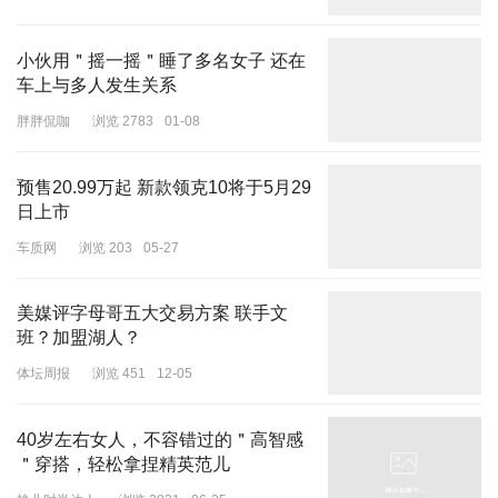
小伙用＂摇一摇＂睡了多名女子 还在
车上与多人发生关系
胖胖侃咖
浏览 2783
01-08
预售20.99万起 新款领克10将于5月29
日上市
车质网
浏览 203
05-27
美媒评字母哥五大交易方案 联手文
班？加盟湖人？
体坛周报
浏览 451
12-05
40岁左右女人，不容错过的＂高智感
＂穿搭，轻松拿捏精英范儿