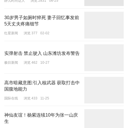
静儿时尚达人
浏览 2831
06-25
30岁男子如厕时猝死 妻子回忆事发前
5天丈夫疼痛细节
红星新闻
浏览 377
02-02
实弹射击 禁止驶入 山东潍坊发布警告
极目新闻
浏览 462
10-27
孙立人于美国弗吉利亚军事学院毕业纪念册上的照片及评语
高市暗藏意图:引入核武器 获取打击中
上世纪50年代孙立人到台湾后，美国曾有意支持他，后因朝鲜战争
国腹地能力
爆发，美国国务院改变计划，重新支持蒋介石，其后孙立人被软禁
国际在线
浏览 433
11-25
33年，直到1988年才恢复自由，1990年在台中去世。孙立人棺柩暂
厝在台中东山墓园，虽然地处偏远，但多年来其墓地仍时常有其故
神仙友谊！杨紫连续10年为张一山庆
旧、亲朋好友、后代子孙及仰慕者前往献花致意，墓地也打扫得很干
生
净，并不荒凉。而孙立人过去在台中市的寓所，已改建为孙立人将军