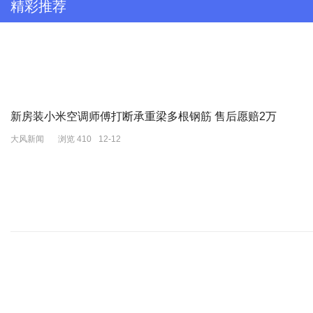
精彩推荐
新房装小米空调师傅打断承重梁多根钢筋 售后愿赔2万
大风新闻
浏览 410
12-12
2025年9月10日，山西省吕梁市中级人民法院一审公开宣判北京市
法院今日的判决显示，高朋在任上受贿4386万余元，在担任顺义区
失。