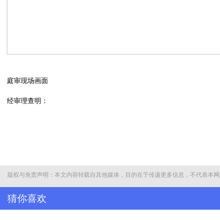
庭审现场画面
经审理查明：
2005年至2024年，被告人曹兴信利用担任中央组织部干部四局副
便利以及职权、地位形成的便利条件，为他人在项目承揽、工作调整、
滨州市中级人民法院认为，被告人曹兴信的行为构成受贿罪，受贿数
赃，受贿所得财物及孳息已全部追缴，具有法定、酌定从轻处罚情节
版权与免责声明：本文内容转载自其他媒体，目的在于传递更多信息，不代表本网
据悉，滨州市中级人民法院于2025年8月1日公开开庭审理了该案
当庭表示认罪悔罪。人大代表、政协委员和各界群众30余人旁听了庭
猜你喜欢
曹兴信出生于1966年10月，研究生，文学硕士，中共党员。