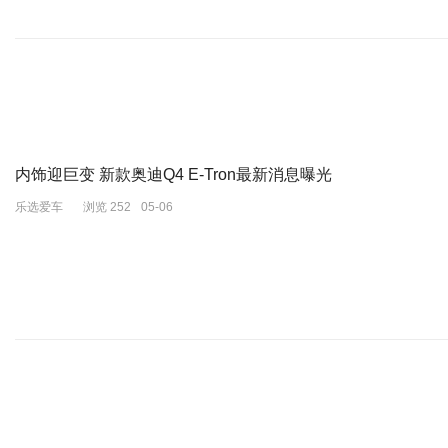
图为高朋 资料图
公开履历显示，“70后”副部级官员高朋，1972年7月生，辽宁凤城
高朋长期在北京工作。在进入政府机关任职前，在国企工作多年。曾任
任。
2015年12月，高朋调任顺义区委副书记、区政府副区长、代区长，
内饰迎巨变 新款奥迪Q4 E-Tron最新消息曝光
2016年1月高朋当选顺义区政府区长，2018年4月任顺义区委书记
乐选爱车
浏览 252
05-06
任副市长。据北京市政府领导班子分工，高朋负责城市管理、交通、农
2024年4月21日，高朋在任上落马；5月31日，北京市第十六届人
其涉嫌犯罪问题移送检察机关依法审查起诉。
据通报，经中共中央批准，中央纪委国家监委对北京市政府原党组成
经查，高朋理想信念崩塌，背离初心使命，在重大风险考验面前退缩不
式”服务；组织意识淡漠，违规在干部选拔任用等工作中为他人谋取利
低级趣味；毫无纪法观念，搞权钱交易，利用职务便利为他人在入职晋