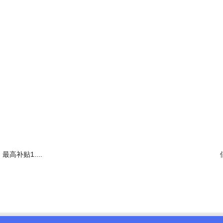
省吕梁市中级人民法院接受一审宣判：以受贿罪、玩忽职守罪被判有期徒刑
2023年1月任北京市人民政府副市长，是当时北京最年轻的副市长，履新副
开除党籍和公职的通报称，他在重大风险考验面前退缩不前、逃避责任，在
，被查出是骗取的。
最高补贴1....