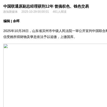
中国联通原副总经理获刑12年 曾搞权色、钱色交易
政知新媒体
2025-10-29 00:00:01
461人阅读
编辑 | ‍‍余晖
2025年10月28日，山东省滨州市中级人民法院一审公开宣判中国
信受贿所得财物及孳息依法予以追缴，上缴国库。