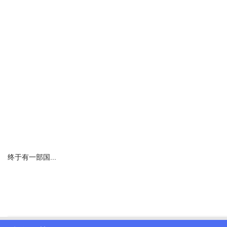
去年4月在任上落马的北京原副市长高朋，今日（9月10日）在山西
今年53岁的高朋，长期在北京任职，曾任顺义区区长、顺义区委书记，
高朋是党的二十大以来，北京市落马的首个副部级官员。中纪委对其
和服务对象为其家庭提供“保姆式”服务。其简历上所谓的“经济学博士”
终于有一部国...