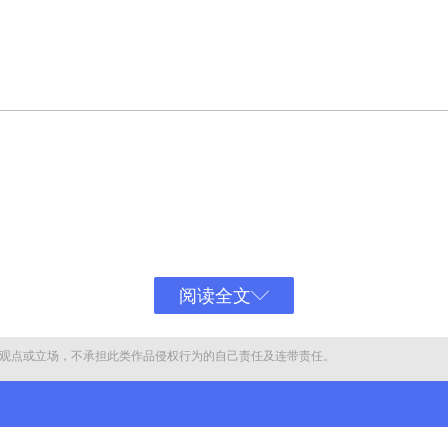
巡视员、副局长，公务员管理办公室副主任、巡视员，公务员三局巡视员、
职务晋升等事项上提供帮助，直接或者通过他人非法收受相关人员给予的财
阅读全文
额特别巨大，应依法惩处。鉴于其受贿犯罪中有未遂情节，到案后如实供述
，依法可对其从轻处罚。法庭遂作出上述判决。
观点或立场，不承担此类作品侵权行为的自己责任及连带责任。
。庭审中，检察机关出示了相关证据，被告人曹兴信及其辩护人进行了质证
审。