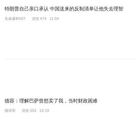
2024年11月6日，最高人民检察院依法以涉嫌受贿罪、玩忽职守罪对
特朗普自己亲口承认 中国送来的反制清单让他失去理智
今年6月5日，山西省吕梁市中级人民法院公开开庭审理了高朋案。庭
头条爆料007
浏览 479
11-04
9月10日，山西省吕梁市中级人民法院一审公开宣判北京市人民政府
刑三年，决定执行有期徒刑十二年，并处罚金人民币三百万元；对高朋
德容：理解巴萨曾想卖了我，当时财政困难
懂球帝
浏览 504
10-18