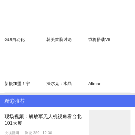
法院作出判决，图为法槌（资料图/图据图虫创意）
红星新闻记者从中国裁判文书网获悉，福建省高级人民法院近期公布
二审裁定书，张甲被判处死刑缓期两年执行并限制减刑。该裁定书还
披露，张乙一审被判处死刑。
GUI自动化...
韩美首脑讨论...
或将搭载V8...
男童路边小便被撞身亡
货车司机撞死侄子被判缓刑
2020年10月30日21时许，福建省三明市尤溪县城关镇埔头村国道
G235线，张甲驾驶的货车突然撞上停靠在路边的小轿车，7岁的男
新援加盟！宁...
法尔克：水晶...
Altman...
童小张被撞倒在地，其父张乙抱着他哭泣。21时24分，120急救人员
到达现场，诊断小张已临床死亡。小张于2013年出生，事发时在读
小学。
精彩推荐
事发后，民警到场处置，现场无监控。一名民警的证言证实，他们抵
现场视频：解放军无人机视角看台北
达现场后，一名骑摩托车途经的男子称，当时小轿车停在路边，小张
101大厦
在车后小便，货车直接撞向孩子与车辆。而货车司机张甲对民警称，
央视新闻
浏览 389
12-30