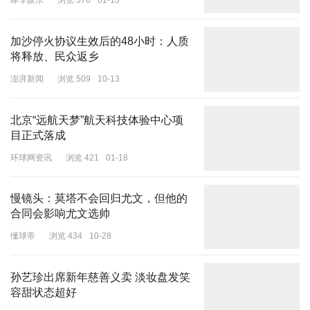
肆季娱乐
浏览 376
01-13
2021年1月，张甲因犯交通肇事罪，被尤溪县人民法院判处有期徒刑
加沙停火协议生效后的48小时：人质
一年二个月，缓刑一年六个月。同年2月，某保险公司向张乙支付了
将释放、民众返乡
货车交强险中的18万元死亡赔偿金。
澎湃新闻
浏览 509
10-13
保险公司因司机持假证拒赔
货车车主被判赔79万元后举报
北京“远航天梦”航天科技体验中心项
目正式落成
然而，由于张甲的道路运输从业资格证是假证，某保险公司拒赔第三
环球网资讯
浏览 421
01-18
者责任险。2021年3月，张乙将某保险公司、张甲、罗某起诉至法
院，要求赔偿87万余元。
慢镜头：莫塔不会回归尤文，但他的
2021年7月，尤溪县人民法院判决某保险公司赔偿81万余元。某保险
合同会影响尤文选帅
公司提出上诉，三明市中级法院依法开具调查令，经三明市交通运输
懂球帝
浏览 434
10-28
管理处查询，但未查询到张甲道路运输从业资格证的相关信息及培训
记录和发证记录。2021年12月，三明市中级人民法院判决，撤销尤
孙艺珍出席新年慈善义卖 淡妆盘发笑
溪县人民法院民事判决，改判罗某赔偿张乙79万余元。
容甜状态超好
得知判决结果，罗某整个人都懵了。罗某的证言证实，2022年1月，