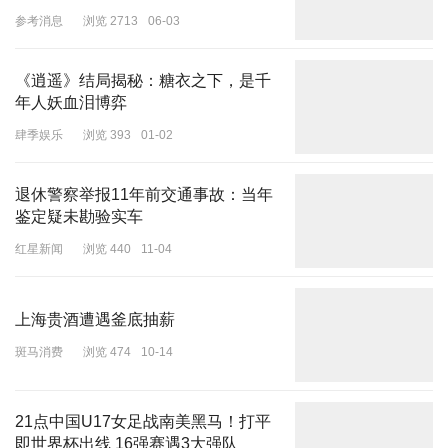
作案后，张乙、张甲隐瞒事故真相，骗取某保险公司支付交通强制险
参考消息
浏览 2713
06-03
18万元，张乙分给张甲3万元。
《逍遥》结局揭秘：糖衣之下，是千
年人妖血泪博弈
肆季娱乐
浏览 393
01-02
法院查明张乙系与堂哥合谋“杀子骗保”，图为骗保（示意图）
堂哥被判死缓且限制减刑
退休警察举报11年前交通事故：当年
鉴定疑未勘验实车
孩子父亲被判死刑
红星新闻
浏览 440
11-04
2024年6月，三明市中级人民法院作出判决，张甲犯故意杀人罪，判
处死刑，缓期二年执行，剥夺政治权利终身；犯保险诈骗罪，判处有
期徒刑六年，并处罚金人民币三万元。决定执行死刑，缓期二年执
上海贵酒遭遇釜底抽薪
行，剥夺政治权利终身，并处罚金人民币三万元；对张甲限制减刑；
斑马消费
浏览 474
10-14
责令张甲退赔被害人某保险公司人民币三万元。
张甲不服，提出上诉。福建省高级人民法院认为，原审定罪准确，量
21点中国U17女足战南美黑马！打平
刑适当，审判程序合法。二审裁定，驳回上诉，维持原判。
即世界杯出线 16强赛遇3大强队