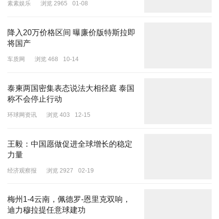
素素娱乐
浏览 2965
01-08
他将法院的判决结果告知朋友叶某，两人约了见面谈。叶某告诉他，
2020年9月，张乙跟叶某说因儿子小张“得了重病”，问叶某能不能用
降入20万价格区间 曝廉价版特斯拉即
车子将小张撞死，制造一起假的交通事故，之后理赔的钱会分一部分
将国产
给叶某，但被叶某拒绝，张乙还叫叶某不要说出去……
车质网
浏览 468
10-14
叶某曾雇张乙开挂车。叶某的证言称，2020年，张乙带堂哥张甲找
他，他推荐张甲至罗某处工作。事发后，他曾怀疑二人故意制造交通
泰柬两国密集表态说法大相径庭 泰国
事故，因怕报复不敢讲。事发次日，张乙约他见面，称儿子被撞死的
称不会停止行动
事情不是自己做的，还让他不要把这件事说出去。当得知罗某被判承
环球网资讯
浏览 403
12-15
担巨额赔偿，他觉得不公平，就把此事告诉了罗某。
2022年3月，罗某向当地交警大队举报，怀疑张甲撞死堂侄是为了骗
王毅：中国愿做促进全球增长的稳定
保，该线索被移送至刑侦大队。2023年4月，警方抓获张乙、张甲，
力量
这起“杀子骗保”案的真相才被揭开。
经济观察报
浏览 2927
02-19
因妻出轨等原因发生争吵
梅州1-4云南，佩德罗-恩里克双响，
男子与堂哥合谋“杀子骗保”
迪力穆拉提任意球建功