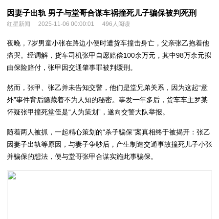
因妻子出轨 男子与堂哥合谋车祸撞死儿子骗保被判死刑
红星新闻
2025-11-06 00:00:01
496人阅读
夜晚，7岁男童小张在路边小便时遭货车撞击身亡，父亲张乙抱着他
痛哭。经调解，货车司机张甲自愿赔偿100余万元，其中98万余元拟
由保险赔付，张甲因交通肇事罪被判缓刑。
然而，张甲、张乙并未告知交警，他们是堂兄弟关系，因为这起“意
外”事件背后隐藏着不为人知的秘密。事发一年多后，货车车主罗某
怀疑张甲撞死堂侄是“人为策划”，遂向交警大队举报。
随着两人被抓，一起精心策划的“杀子骗保”案真相终于被揭开：张乙
因妻子出轨等原因，与妻子争吵后，产生制造交通事故撞死儿子小张
并骗保的想法，便与堂哥张甲合谋实施此事骗保。