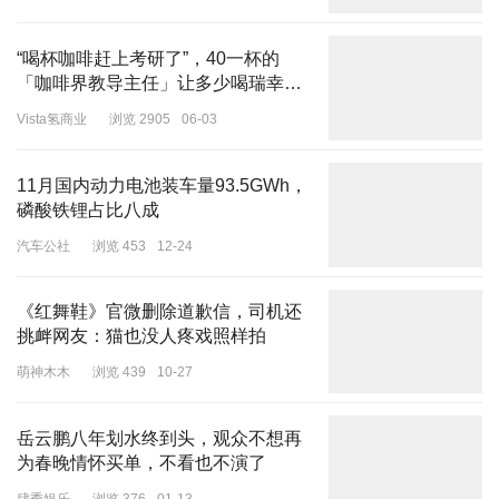
自己低头设置手机导航，没注意到前方才导致追尾。
实际上，张乙、张甲系堂兄弟，关系密切，但他们在接受交警询问
“喝杯咖啡赶上考研了”，40一杯的
时，均未告知交警两人的关系。2020年11月，当地交警大队出具责
「咖啡界教导主任」让多少喝瑞幸的
任认定书，认定张甲负本事故全部责任。据悉，张甲是罗某雇佣的驾
打工人破防了？
Vista氢商业
浏览 2905
06-03
驶员，货车投保了交强险和商业险。
11月国内动力电池装车量93.5GWh，
磷酸铁锂占比八成‌
肇事的货车保了交强险和商业险，图为保险示意图（资料图）
汽车公社
浏览 453
12-24
2020年12月，经调解，各方达成协议：张甲自愿赔偿小张家属100.5
《红舞鞋》官微删除道歉信，司机还
万元（含调解前罗某已垫付的4万元），其中保险核定理赔款98万余
挑衅网友：猫也没人疼戏照样拍
元，张甲在保险公司理赔款外赔偿2万余元。同日，双方签订刑事和
解协议，小张家属对张甲表示谅解。
萌神木木
浏览 439
10-27
对于小张的离世，张甲的妹妹张某颇感意外。她称，自己和张乙、张
岳云鹏八年划水终到头，观众不想再
甲三人从小玩到大。事发次日，张乙回电话说张甲开车撞到他儿子，
为春晚情怀买单，不看也不演了
他儿子因为没抢救过来死亡，“当时听完都傻眼了，不敢相信这件事
情，觉得一个交通事故会这么巧合，张甲开车撞死自己侄子。”