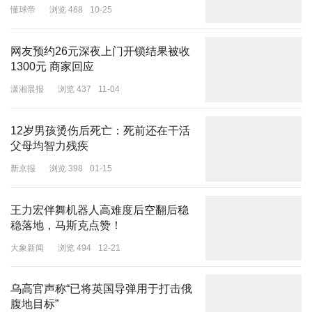
经法院审理查明，2020年3月到4月期间，同案人张乙（另案处理）
懂球帝
浏览 468
10-25
因妻子罗女士出轨及家庭经济差等原因，与罗女士发生争吵后，产生
制造交通事故撞死儿子小张并骗取保险赔偿费的想法。
网友预约26元深夜上门开锁结果被收
2020年10月，张乙先找到叶某，编造被害人小张患病无法医治的事
1300元 商家回应
实，让叶某帮忙制造交通事故撞死小张，被叶某当场拒绝，张乙让叶
潇湘晨报
浏览 437
11-04
某不要将此事告诉他人。
接着，张乙找到张甲，仍以小张患病无法医治为由，提议制造交通事
12岁男孩烫伤后死亡：死前还在干活
父母均智力残疾
故撞死小张骗取保险赔偿款，并承诺分给张甲部分钱款。张甲考虑后
同意。此后，二人共同商定通过制造车辆追尾事故的手段撞死小张。
新京报
浏览 398
01-15
2020年10月30日下午，张甲接到雇主罗某的出车通知后，即电话告
知张乙，二人通过手机约定制造追尾事故的地点和时间。
王力宏伴舞机器人高难度后空翻后稳
稳落地，马斯克点赞！
当日21时许，张乙按照约定驾驶载着小张的小型轿车，停靠在尤溪
县城关镇埔头村国道G235线的道路旁，并让小张从后座左侧下车小
大象新闻
浏览 494
12-21
便。便后，小张站在左侧车尾部等候。21时10分许，张甲驾驶重型
厢式货车撞击小型轿车尾部及小张，造成小张当场死亡及两车受损的
乌高官声称“已将英国导弹用于打击俄
后果。
腹地目标”