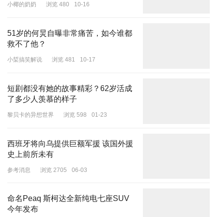
小椰的奶奶
浏览 480
10-16
如此，则一旦乌克兰受到攻击，美国将出兵保护。
乌克兰与美国就商量出个这？
51岁的何炅自曝非常痛苦，如今谁都
救不了他？
小梊搞笑解说
浏览 481
10-17
短剧都没有她的故事精彩？62岁活成
了多少人羡慕的样子
黎贝卡的异想世界
浏览 598
01-23
西班牙将向乌提供巨额军援 该国外援
史上前所未有
参考消息
浏览 2705
06-03
命名Peaq 斯柯达全新纯电七座SUV
今年发布