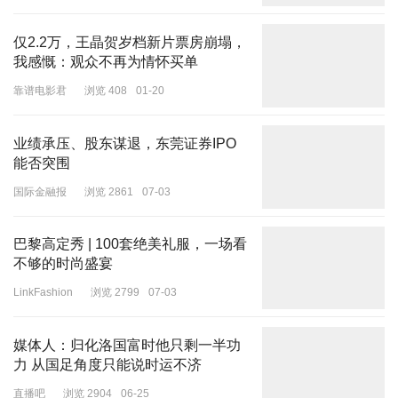
消息是在当地时间12月14日于德国柏林传出的。当天，泽连斯基团
队与美方举行了会谈。按照央视新闻的报道，双方谈了大约5个小
仅2.2万，王晶贺岁档新片票房崩塌，
我感慨：观众不再为情怀买单
时，然后，美国总统特朗普的特使威特科夫发布了会谈纪要，声称会
谈取得“重大进展”。
靠谱电影君
浏览 408
01-20
业绩承压、股东谋退，东莞证券IPO
能否突围
会谈现场 图：央视新闻
国际金融报
浏览 2861
07-03
1
巴黎高定秀 | 100套绝美礼服，一场看
美方与乌会谈的出场阵容，令海叔感觉其确实是想来认真谈的。
不够的时尚盛宴
比如威特科夫，原本挂着的头衔的“美国总统中东问题特使”，但出现
LinkFashion
浏览 2799
07-03
在柏林时，媒体报道称之为“美国总统特使”，似乎专门来关照俄乌。
而特朗普女婿库什纳也出现在谈判现场。
媒体人：归化洛国富时他只剩一半功
威特科夫、库什纳组合，之前曾经出现在沙姆沙伊赫和平峰会召开
力 从国足角度只能说时运不济
前，谈妥巴以冲突如何化解后，才由特朗普亲赴沙姆沙伊赫，与埃及