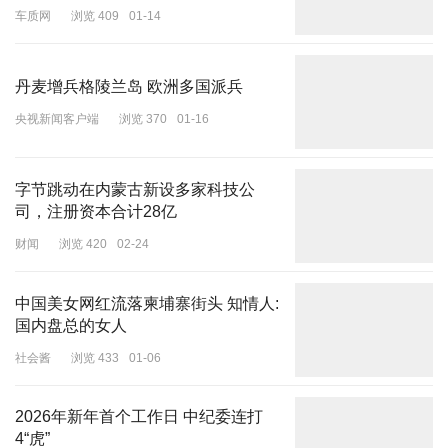
车质网
浏览 409
01-14
丹麦增兵格陵兰岛 欧洲多国派兵
央视新闻客户端
浏览 370
01-16
字节跳动在内蒙古新设多家科技公
司，注册资本合计28亿
财闻
浏览 420
02-24
中国美女网红流落柬埔寨街头 知情人:
国内盘总的女人
社会酱
浏览 433
01-06
驻日美军厚木基地与日本海上自卫队厚木基地
2026年新年首个工作日 中纪委连打
4“虎”