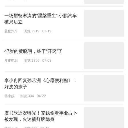
直播吧
浏览 2904
06-25
总统塞西共同主持峰会，达成以色列与巴勒斯坦伊斯兰抵抗运动（哈
马斯）达成和平协议。
一场酣畅淋漓的“涅槃重生” 小鹏汽车
而如今，这套班子又来到柏林。显然，特朗普想将促和巴以的经验带
破局后立
到促和俄乌。且他愈发相信威特科夫、库什纳组合的能力。
盖世汽车
浏览 2919
02-19
但显然，欧洲方面未必认可美方的能力。其只是照着会议规程来一番
操作。必须席设德国总理府。德总理默茨作简短欢迎后，立即退出会
47岁的黄晓明，终于“开窍”了
谈，只留下其外交与安全政策顾问绍特尔在现场主持会谈。
皮皮电影
浏览 2856
07-03
李小冉回复孙艺洲《心愿便利贴》：
威特科夫（左二）、库什纳（左三）此前刚在莫斯科与普京（右三）
好皮的孩子
会谈
韩小娱
浏览 334
04-22
这种冷淡姿态，与会谈之前欧盟单方面宣布无限期冻结俄罗斯资产，
形成了一个鲜明对比。欧盟期待用俄罗斯在欧盟资产的利息，支付给
虞书欣近况曝光！充钱偷看事业占卜
乌克兰，用以作为未来两年乌克兰的军政开支。明显，欧盟目前不想
被发现，火速摘灯牌隐身
乌克兰与俄罗斯媾和。