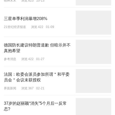
萌神木木
浏览 623
10-13
2
在这样的情况下，不妨看看泽连斯基的态度。
三星单季利润暴增208%
毕竟，他目前仍然是乌克兰总统。
21世纪经济报道
浏览 422
01-09
有报道称，在与美方会晤前，泽连斯基先说，“乌克兰的愿望首先是
加入北约，这样才有安全保障”。
德国防长建议特朗普道歉 但暗示并不
真抱希望
注意，接下来他说了“但是”。关键语句，都在“但是”以后：
参考消息
浏览 422
01-27
“但鉴于美国和一些欧洲伙伴不支持这一发展方向，乌方同意接受美
欧提供类似于北约第五条集体防御条款的安全保障。”
法国：欧委会派员参加所谓＂和平委
员会＂会议未获授权
泽连斯基是什么意思？
界面新闻
浏览 367
02-21
有分析认为，他无非是想说，如果乌克兰无法加入北约，那不妨类比
日本、韩国、澳大利亚等美国小伙伴，享受类似北约第五条——
37岁的赵丽颖“消失”5个月后一反常
态?
乌克兰与美国甚至北约签署集体安全条约。