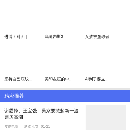
林设立乌克兰军工产业联络处、两国国防部定期就军备政策进行高级
别磋商、乌克兰将在德国生产其自主研发的战斗无人机等。
有消息显示，美国代表与乌克兰总统泽连斯基15日在德国柏林
举行的新一轮会谈于当天稍早时结束。此次会谈正值美国总统特朗普
推动尽快结束俄乌冲突之际，美方正向乌克兰施压，要求其接受一项
进博面对面｜...
乌迪内斯3-...
女孩被篮球砸...
由美国斡旋的和平方案。据悉，15日当天的会谈持续约90分钟，参
与方包括美国中东问题特使威特科夫、特朗普的女婿贾里德·库什纳
以及多名欧洲官员。此前一天，相关各方已进行了长达五小时的磋
商，美方官员随后在社交媒体上表示"已取得大量进展"。（总台记者
王晋燕 张云帆）
坚持自己底线...
美印友谊的中...
AI到了要立...
延伸阅读
收到了信号的泽连斯基，正在思考，自己未来向何处去。
精彩推荐
文
|
海上客
谢霆锋、王宝强、吴京要掀起新一波
乌克兰总统泽连斯基同意乌克兰不加入北约了。甚至同意举行战时大
票房高潮
选，也就是某种程度同意自己可以不再担任乌克兰总统。
皮皮电影
浏览 473
01-21