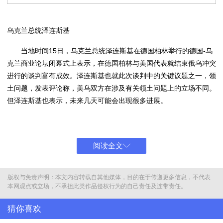
乌克兰总统泽连斯基
当地时间15日，乌克兰总统泽连斯基在德国柏林举行的德国-乌
克兰商业论坛闭幕式上表示，在德国柏林与美国代表就结束俄乌冲突
进行的谈判富有成效。泽连斯基也就此次谈判中的关键议题之一，领
土问题，发表评论称，美乌双方在涉及有关领土问题上的立场不同。
但泽连斯基也表示，未来几天可能会出现很多进展。
泽连斯基在谈到本次美乌会谈的成效问题时说："我们这样的谈
判总是很艰难，说实话。但这次谈判富有成效，讨论了很多很多细
节。重要的是，和平必须是体面的。这对我们很重要。"
阅读全文
泽连斯基当天早些时候与德国总统施泰因迈尔、德国联邦议院议
长克勒克纳分别举行了会晤。当晚他还将与默茨等其他欧洲领导人举
版权与免责声明：本文内容转载自其他媒体，目的在于传递更多信息，不代表
本网观点或立场，不承担此类作品侵权行为的自己责任及连带责任。
行进一步会谈。
猜你喜欢
德国政府当天宣布一项加强与乌克兰防务合作的计划，包括在柏