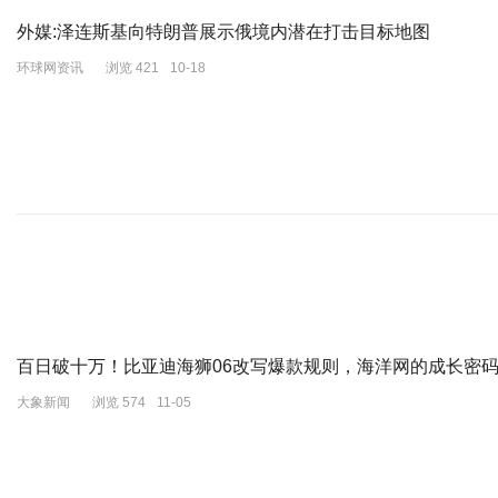
外媒:泽连斯基向特朗普展示俄境内潜在打击目标地图
环球网资讯
浏览 421
10-18
百日破十万！比亚迪海狮06改写爆款规则，海洋网的成长密
大象新闻
浏览 574
11-05