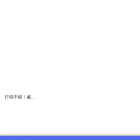
打得不错！威...