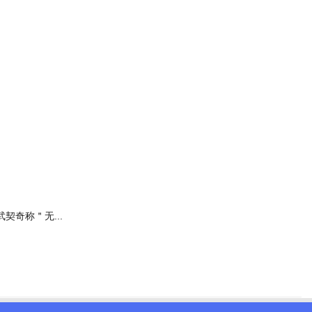
武契奇称＂无...