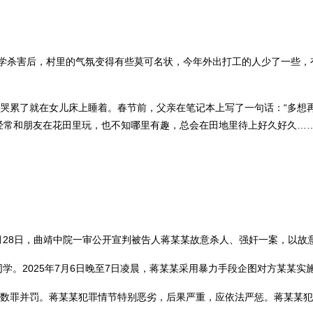
同学杀害后，村里的气氛变得有些莫可名状，今年外出打工的人少了一些，
哭累了就在女儿床上睡着。春节前，父亲在笔记本上写了一句话：“多想
经常和朋友在花田里玩，也不知哪里有趣，总会在田地里待上好久好久……
4月28日，曲靖中院一审公开宣判被告人蒋某某故意杀人、强奸一案，以
同学。2025年7月6日晚至7日凌晨，蒋某某采用暴力手段企图对方某某
数罪并罚。蒋某某犯罪情节特别恶劣，后果严重，应依法严惩。蒋某某犯