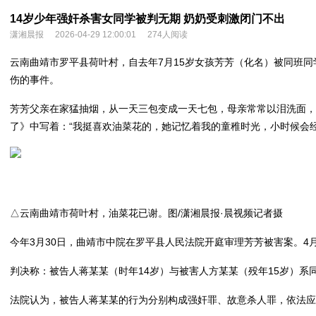
14岁少年强奸杀害女同学被判无期 奶奶受刺激闭门不出
潇湘晨报
2026-04-29 12:00:01
274人阅读
云南曲靖市罗平县荷叶村，自去年7月15岁女孩芳芳（化名）被同班
伤的事件。
芳芳父亲在家猛抽烟，从一天三包变成一天七包，母亲常常以泪洗面，
了》中写着：“我挺喜欢油菜花的，她记忆着我的童稚时光，小时候会
△云南曲靖市荷叶村，油菜花已谢。图/潇湘晨报·晨视频记者摄
今年3月30日，曲靖市中院在罗平县人民法院开庭审理芳芳被害案。
判决称：被告人蒋某某（时年14岁）与被害人方某某（殁年15岁）系
法院认为，被告人蒋某某的行为分别构成强奸罪、故意杀人罪，依法应