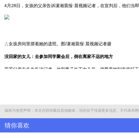
4月28日，女孩的父亲告诉潇湘晨报·晨视频记者，在宣判后，他们当
△女孩房间里摆着她的遗照。图/潇湘晨报·晨视频记者摄
没回家的女儿：去参加同学聚会后，倒在离家不远的地方
芳芳父亲方先生告诉记者，他和妻子生下女儿后，便带着她到海南打工
2025年事发前，夫妻俩一直在家陪孩子和老人，6月底邻村的朋友
7月4日芳芳放了暑假，放心不下她一人在家，方先生让她去昆明补课
回家吃。
版权与免责声明：本文内容转载自其他媒体，目的在于传递更多信息，不代表本网
再次收到女儿的消息，就是次日凌晨民警的来电。夫妻俩赶最早的飞机
猜你喜欢