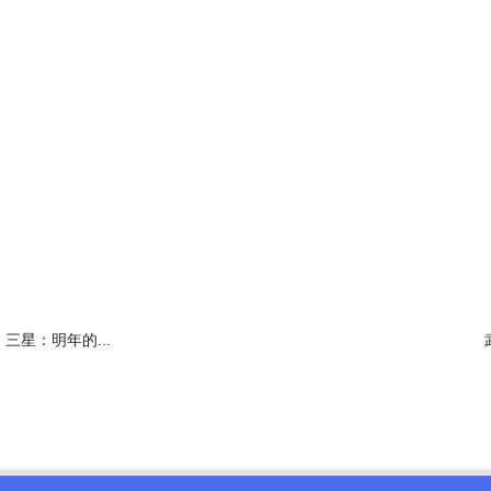
三星：明年的...