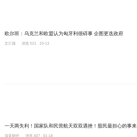
欧尔班：乌克兰和欧盟认为匈牙利很碍事 企图更迭政府
文汇报
浏览 521
10-13
一天两失利！国家队和民营航天双双遇挫！股民最担心的事来
深蓝财经
浏览 407
01-18