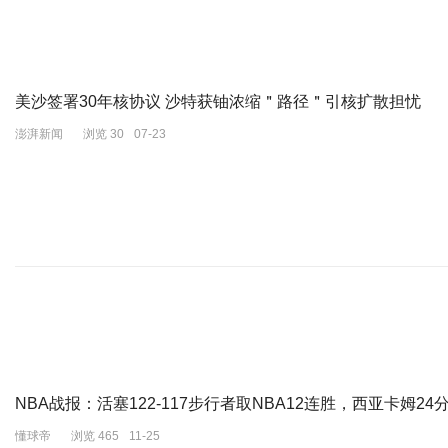
美沙签署30年核协议 沙特获铀浓缩＂路径＂引核扩散担忧
澎湃新闻
浏览 30
07-23
NBA战报：活塞122-117步行者取NBA12连胜，西亚卡姆24
懂球帝
浏览 465
11-25