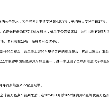
案的公告显示，其全球累计申请专利超4.8万项，平均每天专利申请27项。
念，始终保持高强度技术研发投入，截至本公告披露日，公司已拥有超9万
7项、专利授权15项，获得专利金奖4项。
部件的全覆盖，甚至更上游的车规半导体的垂直整合，构建出覆盖产业链
续11年取得中国新能源汽车销量第一，进一步巩固了全球新能源汽车销量
多月夺得新能源MPV销量冠军。
跻身全球百万级豪车前列之后，在2024年1月以1652辆的月销量蝉联百万