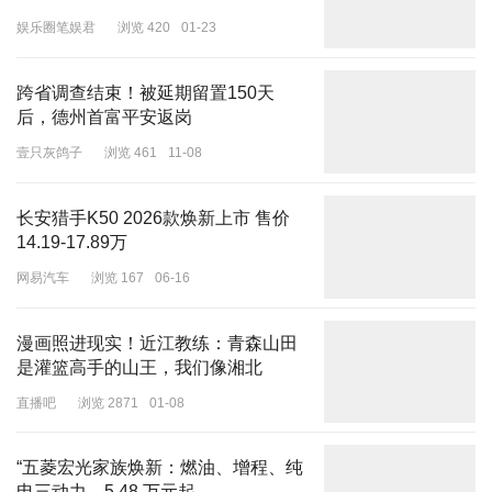
娱乐圈笔娱君
浏览 420
01-23
跨省调查结束！被延期留置150天
后，德州首富平安返岗
壹只灰鸽子
浏览 461
11-08
长安猎手K50 2026款焕新上市 售价
14.19-17.89万
网易汽车
浏览 167
06-16
漫画照进现实！近江教练：青森山田
是灌篮高手的山王，我们像湘北
直播吧
浏览 2871
01-08
“五菱宏光家族焕新：燃油、增程、纯