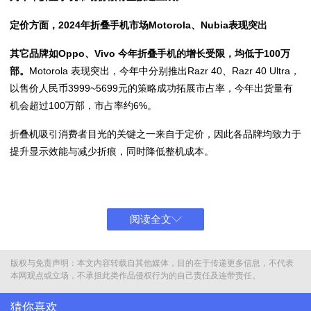
定价方面，2024年折叠手机市场Motorola、Nubia表现突出
其它品牌如Oppo、Vivo 今年折叠手机的增长受限，均低于100万
部。
Motorola 表现突出，今年中分别推出Razr 40、Razr 40 Ultra，
以售价人民币3999~5699元的策略成功拓展市占率，今年出货量有
机会超过100万部，市占率约6%。
折叠机吸引消费者目光的关键之一来自于定价，因此各品牌均致力于
提升显示效能与减少折痕，同时降低整机成本。
值得留意的是，中国品牌Nubia今年在日本市场首发Nubia Flip，以
较低价的499美元定价上市，除了日本、中国市场，也在各地展开预
售，销售量有望获佳绩。TrendForce集邦咨询进一步了解，
Nubia
阅读全文
Flip零组件可能采用中国自有供应商的铰链，搭配中国面板厂的
Foldable OLED面板，大幅降低整机成本，从而达到降低售价的目
标。
版权与免责声明：本文内容转载自其他媒体，目的在于传递更多信息，不代表
本网观点或立场，不承担此类作品侵权行为的自己责任及连带责任。
与此同时，苹果(AAPL.US)即将加入折叠手机战局的传闻仍未减弱，
猜你喜欢