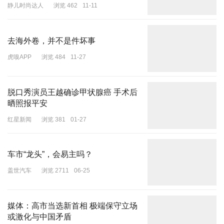
静儿时尚达人
浏览 462
11-11
去海外卷，并不是件坏事
虎嗅APP
浏览 484
11-27
脱口秀演员王越确诊甲状腺癌 手术后
晒照报平安
红星新闻
浏览 381
01-27
车市“龙头”，会易主吗？
盖世汽车
浏览 2711
06-25
媒体：高市当选新首相 极端保守立场
或激化与中国矛盾