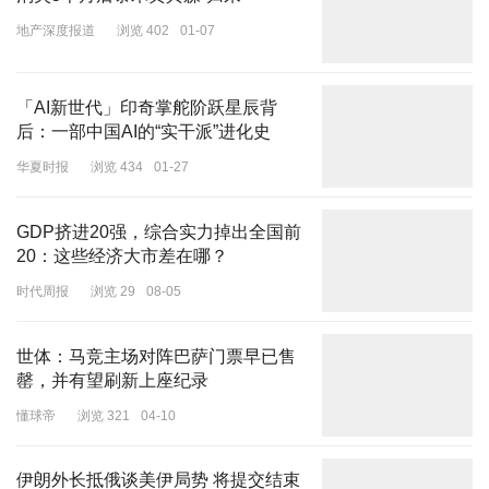
消失5个月后泰禾黄其森“归来”
地产深度报道
浏览 402
01-07
「AI新世代」印奇掌舵阶跃星辰背
后：一部中国AI的“实干派”进化史
华夏时报
浏览 434
01-27
GDP挤进20强，综合实力掉出全国前
20：这些经济大市差在哪？
时代周报
浏览 29
08-05
世体：马竞主场对阵巴萨门票早已售
罄，并有望刷新上座纪录
懂球帝
浏览 321
04-10
伊朗外长抵俄谈美伊局势 将提交结束