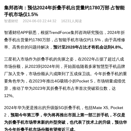
集邦咨询：预估2024年折叠手机出货量约1780万部 占智能
手机市场仅1.5%
智通财经
2024-06-03 22:44:32
16231人阅读
智通财经APP获悉，根据TrendForce集邦咨询研究预估，2024年折
叠手机出货量约1780万部，占智能手机市场仅约1.5%，由于高维修
率、高售价的问题待解决，
预计至2028年占比才有机会达到4.8%。
三星初入市场作为折叠手机的先驱之姿，在2022年占据了超过八成
市场份额，从2023到2024年间，开始面临随着多家智慧型手机品牌
厂加入竞争，市场份额从六成降到了五成保卫战。今年折叠手机的重
要角色华为，在2023年推出4G吸睛小折Pocket S，市场销量成绩优
异，推动了华为2023年其折叠手机市占率首次突破双位数，达
12%。
2024年华为更是推出的升级版5G折叠手机，包括Mate X5, Pocket
2，
预期今年第三季，华为将再推出市面上第一部三折手机，不仅是
为折叠手机市场带来新的外型突破，也代表了技术上的升级，预估华
为今年折叠手机市场份额有望接近三成。