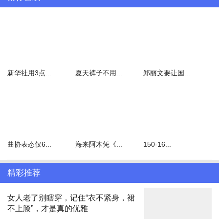
但就TrendForce集邦咨询了解，苹果仍在评估各零组件的规格与效
能，对于折痕及可靠度严格要求，明确的开发计划和后续规划仍有一
段距离，
最快可能发生的时间也将是在2027年之后，后续若苹果加
入折叠手机市场，那么整体手机市场才会有更明显的变化。
新华社用3点...
夏天裤子不用...
郑丽文要让国...
曲协表态仅6...
海来阿木凭《...
150-16...
精彩推荐
女人老了别瞎穿，记住“衣不紧身，裙
不上膝”，才是真的优雅