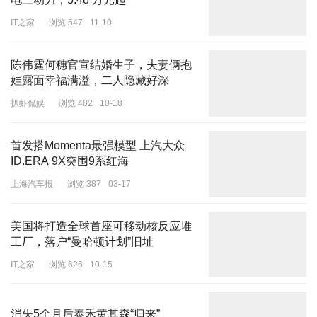
电三动力，5.48 万元起
IT之家
浏览 547
11-10
陈伟霆何穗官宣结婚生子，夫妻俩抱
娃露面幸福满溢，二人隐藏好深
扒虾侃娱
浏览 482
10-18
首发搭Momenta最强模型 上汽大众
ID.ERA 9X突围9系红海
上海汽车报
浏览 387
03-17
美国将打造全球首座可移动核反应堆
工厂，落户“曼哈顿计划”旧址
IT之家
浏览 626
10-15