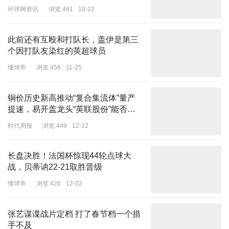
环球网资讯
浏览 461
10-22
此前还有互殴和打队长，盖伊是第三
个因打队友染红的英超球员
懂球帝
浏览 456
11-25
铜价历史新高推动“复合集流体”量产
提速，易开盖龙头“英联股份”能否成
为跨界黑马？
时代周报
浏览 449
12-12
长盘决胜！法国杯惊现44轮点球大
战，贝蒂讷22-21取胜晋级
懂球帝
浏览 426
12-02
张艺谋谍战片定档 打了春节档一个措
手不及