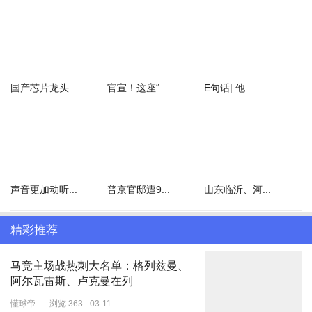
嫦娥六号任务预计需要约53天
嫦娥六号探测器经历了约30天的奔月之旅
在经过地月转移、近月制动
环月飞行等一系列关键动作后
国产芯片龙头...
官宣！这座“...
E句话| 他...
完成了这世界瞩目的“精彩一落”
让我们通过视频一起回顾嫦娥飞天落月之旅
声音更加动听...
普京官邸遭9...
山东临沂、河...
精彩推荐
马竞主场战热刺大名单：格列兹曼、
阿尔瓦雷斯、卢克曼在列
“可上九天揽月，可下五洋捉鳖”
懂球帝
浏览 363
03-11