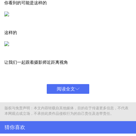
你看到的可能是这样的
这样的
让我们一起跟着摄影师近距离视角
用升格拍摄的方式
沉浸式体验嫦娥飞天
阅读全文
升格拍摄是指以高于正常帧率拍摄视频
版权与免责声明：本文内容转载自其他媒体，目的在于传递更多信息，不代表
使得在正常速度播放时
本网观点或立场，不承担此类作品侵权行为的自己责任及连带责任。
呈现慢动作效果的拍摄技术
猜你喜欢