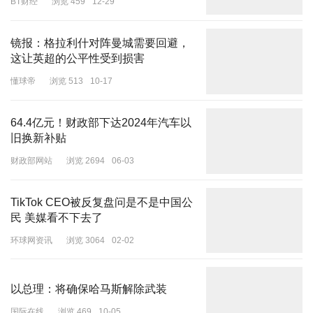
BT财经
浏览 459
12-29
镜报：格拉利什对阵曼城需要回避，
这让英超的公平性受到损害
懂球帝
浏览 513
10-17
64.4亿元！财政部下达2024年汽车以
旧换新补贴
财政部网站
浏览 2694
06-03
TikTok CEO被反复盘问是不是中国公
民 美媒看不下去了
环球网资讯
浏览 3064
02-02
以总理：将确保哈马斯解除武装