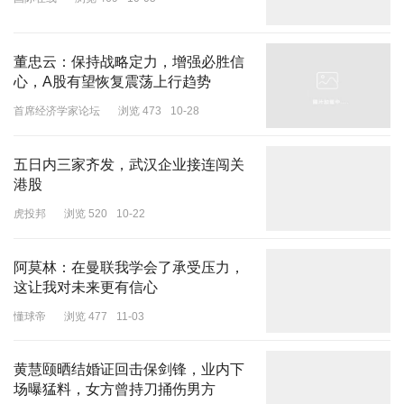
国际在线
浏览 469
10-05
董忠云：保持战略定力，增强必胜信
心，A股有望恢复震荡上行趋势
首席经济学家论坛
浏览 473
10-28
五日内三家齐发，武汉企业接连闯关
港股
虎投邦
浏览 520
10-22
阿莫林：在曼联我学会了承受压力，
这让我对未来更有信心
懂球帝
浏览 477
11-03
黄慧颐晒结婚证回击保剑锋，业内下
场曝猛料，女方曾持刀捅伤男方