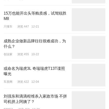
懂球帝
浏览 383
12-16
15万也能开出头等舱质感，试驾锐胜
M8
只懂车
浏览 447
12-21
成熟企业做新品牌往往很难成功，为
什么？
创业家
浏览 455
10-22
或命名为瑞虎3L 奇瑞瑞虎T13T谍照
曝光
车质网
浏览 422
12-04
刘强东和滴滴程维杀入家政市场 不拼
司机拼上阿姨了？