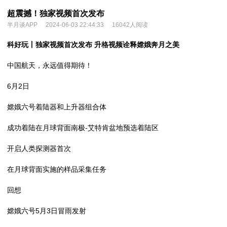
超震撼！独家视频首次发布
半月谈APP
2024-06-03 22:44:33
16042人阅读
科好玩丨独家视频首次发布 升格视频诠释嫦娥奔月之美
中国航天，永远值得期待！
6月2日
嫦娥六号着陆器和上升器组合体
成功着陆在月球背面南极-艾特肯盆地预选着陆区
开启人类探测器首次
在月球背面实施的样品采集任务
回想
嫦娥六号5月3日冒雨发射