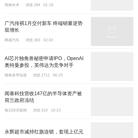
萌神木木
浏览 394
01-18
广汽传祺1月交付新车 终端销量逆势
双增长
网易汽车
浏览 383
02-02
AI芯片独角兽秘密申请IPO，OpenAI
奥特曼参投，英伟达为竞争对手
独角兽早知道
浏览 2711
06-25
闻泰科技营收147亿的半导体资产被
荷兰政府冻结
每日经济新闻
浏览 510
10-13
永辉超市减持红旗连锁，套现上亿元