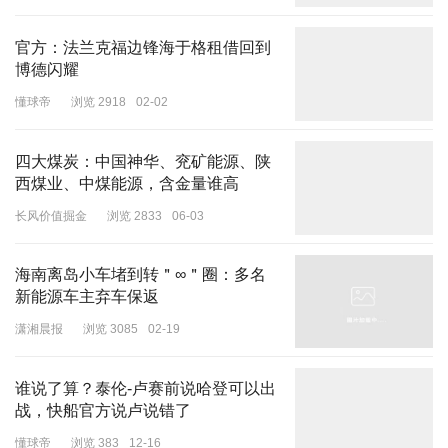
这是人类探索月球的历史性时刻！
官方：法兰克福边锋海于格租借回到
本次任务还将开展
博德闪耀
月球背面着陆区的现场调查分析
懂球帝
浏览 2918
02-02
月壤结构分析等科学探测
四大煤炭：中国神华、兖矿能源、陕
向云端、问苍穹
西煤业、中煤能源，含金量谁高
心有翼、梦无垠
长风价值掘金
浏览 2833
06-03
致敬所有奋力拼搏的航天人
海南离岛小车堵到转＂∞＂圈：多名
新能源车主弃车保返
新华社新媒体中心
潇湘晨报
浏览 3085
02-19
中国的航天
联合出品
谁说了算？泰伦-卢赛前说哈登可以出
战，快船官方说卢说错了