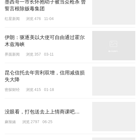
墨西哥一市长怀抱幼子被当众枪杀 曾
誓言根除贩毒集团
红星新闻
浏览 476
11-04
伊朗：驱逐美以大使可自由通过霍尔
木兹海峡
界面新闻
浏览 357
03-11
昆仑信托去年营利双增，信用减值损
失大降
密探财经
浏览 415
01-18
没眼看，打包送去上上情商课吧…
麻辣婊
浏览 2797
06-25