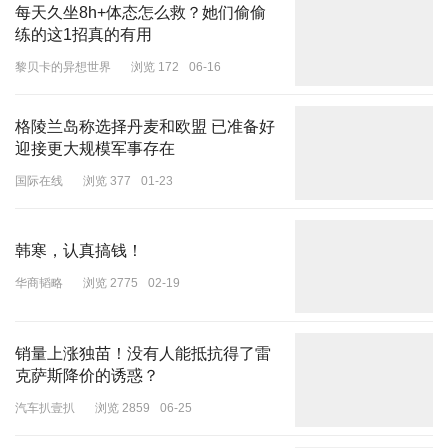
每天久坐8h+体态怎么救？她们偷偷
练的这1招真的有用
黎贝卡的异想世界
浏览 172
06-16
格陵兰岛称选择丹麦和欧盟 已准备好
迎接更大规模军事存在
国际在线
浏览 377
01-23
韩寒，认真搞钱！
华商韬略
浏览 2775
02-19
销量上涨独苗！没有人能抵抗得了雷
克萨斯降价的诱惑？
汽车扒壹扒
浏览 2859
06-25