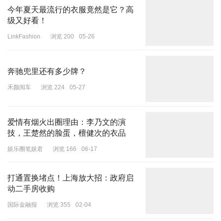
今年夏天最流行的衣服竟然是它？高
级又好看！
LinkFashion
浏览 200
05-26
奔驰兜里还有多少牌？
禾颜阅车
浏览 224
05-27
爱情有烟火出圈理由：李乃文的演
技，王楚然的脸蛋，檀健次的衣品
娱乐圈笔娱君
浏览 166
06-17
打通置换堵点！上海放大招：政府启
动二手房收购
国际金融报
浏览 355
02-04