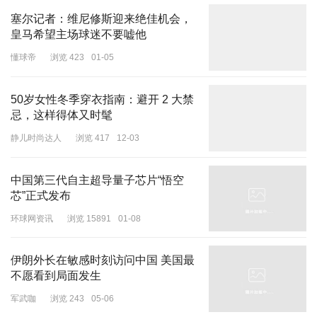
塞尔记者：维尼修斯迎来绝佳机会，
皇马希望主场球迷不要嘘他
懂球帝
浏览 423
01-05
50岁女性冬季穿衣指南：避开 2 大禁
忌，这样得体又时髦
静儿时尚达人
浏览 417
12-03
中国第三代自主超导量子芯片“悟空
芯”正式发布
环球网资讯
浏览 15891
01-08
伊朗外长在敏感时刻访问中国 美国最
不愿看到局面发生
军武咖
浏览 243
05-06