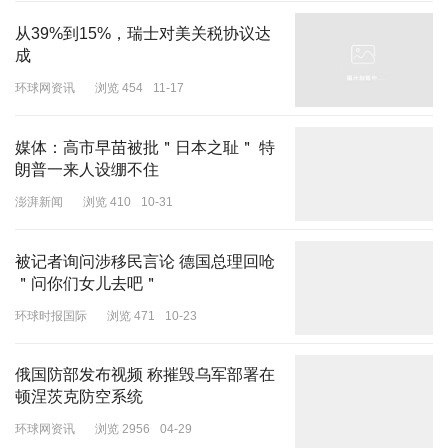
从39%到15%，瑞士对美关税协议达
成
环球网资讯
浏览 454
11-17
媒体：高市早苗被批＂日本之耻＂ 特
朗普一来人设绷不住
澎湃新闻
浏览 410
10-31
被记者询问涉移民言论 德国总理回呛
＂问你们女儿去吧＂
环球时报国际
浏览 471
10-23
俄国防部发布视频 称摧毁乌军部署在
顿涅茨克防空系统
环球网资讯
浏览 2956
04-29