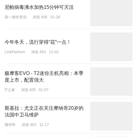
尼帕病毒沸水加热15分钟可灭活
第一财经资讯
浏览 406
01-28
今年冬天，流行穿得“花”一点！
LinkFashion
浏览 454
12-02
极摩客EVO - T2迷你主机亮相：本季
度上市，配置强大
IT之家
浏览 405
01-07
斯基拉：尤文正在关注摩纳哥20岁的
法国中卫马维萨
懂球帝
浏览 463
11-17