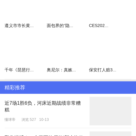
遵义市市长黄...
面包界的“隐...
CES202...
千年《琵琶行...
奥尼尔：真嫉...
保安打人赔3...
精彩推荐
近7场1胜6负，河床近期战绩非常糟
糕
懂球帝
浏览 527
10-13