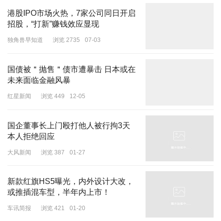
港股IPO市场火热，7家公司同日开启
招股，“打新”赚钱效应显现
独角兽早知道
浏览 2735
07-03
国债被＂抛售＂债市遭暴击 日本或在
未来面临金融风暴
红星新闻
浏览 449
12-05
国企董事长上门殴打他人被行拘3天
本人拒绝回应
大风新闻
浏览 387
01-27
新款红旗HS5曝光，内外设计大改，
或推插混车型，半年内上市！
车讯简报
浏览 421
01-20