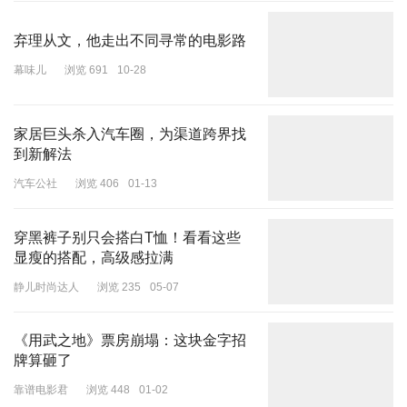
弃理从文，他走出不同寻常的电影路
幕味儿
浏览 691
10-28
家居巨头杀入汽车圈，为渠道跨界找
到新解法
汽车公社
浏览 406
01-13
穿黑裤子别只会搭白T恤！看看这些
显瘦的搭配，高级感拉满
静儿时尚达人
浏览 235
05-07
《用武之地》票房崩塌：这块金字招
牌算砸了
靠谱电影君
浏览 448
01-02