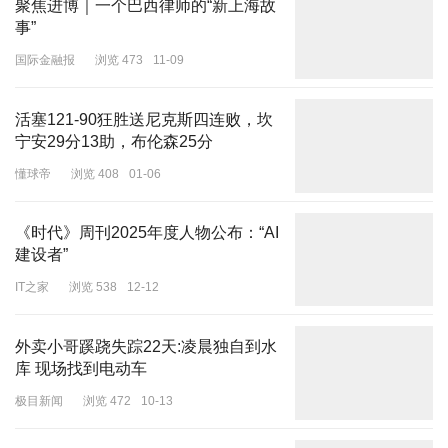
聚焦进博｜一个巴西律师的“新上海故
事”
国际金融报
浏览 473
11-09
活塞121-90狂胜送尼克斯四连败，坎
宁安29分13助，布伦森25分
懂球帝
浏览 408
01-06
《时代》周刊2025年度人物公布：“AI
建设者”
IT之家
浏览 538
12-12
外卖小哥蹊跷失踪22天:凌晨独自到水
库 现场找到电动车
极目新闻
浏览 472
10-13