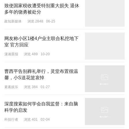
致使国家税收遭受特别重大损失 退休
多年的饶勇被处分
政知新媒体
浏览 2848
06-25
网友称小区1楼4户业主联合私挖地下
室 官方回应
潇湘晨报
浏览 489
10-20
曹西平告别葬礼举行，灵堂布置很温
馨，小S送花篮哀悼
素素娱乐
浏览 384
01-27
深度搜索如何学会自我监督：来自脑
科学的启发
科技行者
浏览 401
02-04