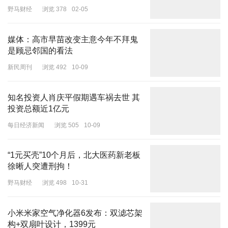
为深切缅怀杨振宁先生，清华大学高等研究院在119房间设立缅怀
野马财经
浏览 378
02-05
室，18日-24日期间，接受校内师生及社会相关人士吊唁。
在许多老清华人记忆里，这座落成于1919年9月的建筑，名为科学
媒体：高市早苗改变主意今年不拜鬼
馆。而对杨振宁来说，这里更是他的父亲——我国首位代数学博士、
是顾忌邻国的看法
清华大学算学系初创者杨武之曾工作的地方。那，是九十多年前。
新民周刊
浏览 492
10-09
知名投资人肖庆平假期遇车祸去世 其
投资总额近1亿元
每日经济新闻
浏览 505
10-09
“1元买壳”10个月后，北大医药新老板
徐晰人突遭刑拘！
野马财经
浏览 498
10-31
小米米家空气净化器6发布：双滤芯架
构+双扇叶设计，1399元