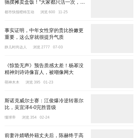
驰摆摊卖盒饭！“大家都只活一次，重
要的就是体验生活”
都市快报橙柿互动
浏览 600
11-25
事实证明，中年女性穿的贵比扮嫩更
重要，这么穿就很提升气质
静儿时尚达人
浏览 2777
07-03
《惊蛰无声》预告质感太差！杨幂没
清华大学高等研究院悬挂杨振宁获感动中国年度人物事迹介绍。封面
精神刘诗诗像盲人，被嘲像网大
新闻记者粟裕摄影
萌神木木
浏览 395
01-23
只是如今，见证了父子二人学术报国的百年科学馆尚在，但两位先生
均已永别。
斯诺克威尔士赛：江俊爆冷逆转塞尔
比，吴宜泽4-0完胜晋级
如果泉下有知，久别的父子会如何重逢？杨振宁或许会对父亲
说，“‘有生应记国恩隆’的家训，我未曾忘记！”
懂球帝
浏览 354
02-24
前妻许婧晒外籍丈夫后，陈赫终于高