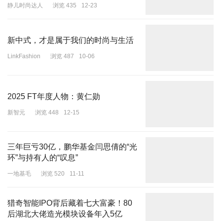
静儿时尚达人
浏览 435
12-23
新中式，才是属于我们的时尚与生活
LinkFashion
浏览 487
10-06
2025 FT年度人物：黄仁勋
杨振宁先生缅怀室。封面新闻记者粟裕 摄影
新智元
浏览 448
12-15
1
三年巨亏30亿，鹏华基金闫思倩的“光
父子跨越时空
环”与持有人的“叹息”
执教于同一栋楼
一地基毛
浏览 520
11-11
10月18日，清华大学大礼堂西南，一栋古朴的三层小楼内，手捧鲜
花的师生神情肃穆。
猎奇智能IPO背后藏着七大富豪！80
后湖北大佬造光模块设备年入5亿