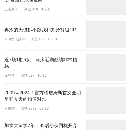
我当时未能体会到，在小径上父亲和我一起走路的时刻是我们单独相
上观新闻
浏览 378
01-18
处最亲近的时刻……”
他还曾回忆，即便在美国生活的半个多世纪，书架上也一直摆放着父
再冷的天也拆不散我和九分裤组CP
亲手写的诗集，办公室里也始终挂着清华园的照片。
Yuki女人故事
浏览 469
10-10
近7场1胜6负，河床近期战绩非常糟
糕
懂球帝
浏览 527
10-13
2005→2024！官方晒詹姆斯首次全明
星和今天的扣篮对比
直播吧
浏览 2882
02-19
加拿大留学7年，95后小伙回杭开奔