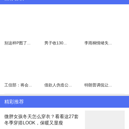
大，75岁成立清华高等研究中心，81岁重回清华定居的清华之子。
从童年的起点，到晚年的终点，他用跨越世纪的时间，在清华园中为
自己的人生画上了一个载入历史的“圆”。
别这样P图了...
男子收130...
李雨桐情绪失...
工信部：将会...
借款人伪造公...
特朗普调侃让...
精彩推荐
微胖女孩冬天怎么穿衣？看看这27套
冬季穿搭LOOK，保暖又显瘦