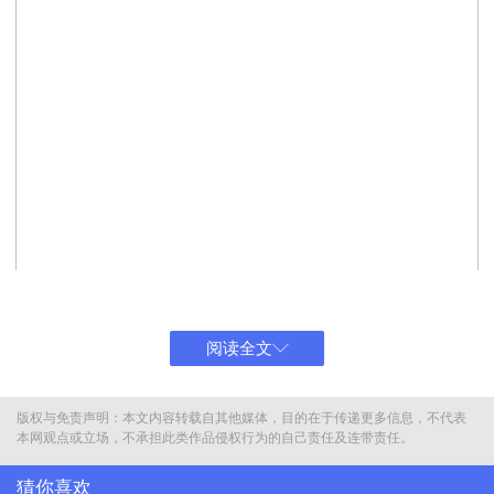
阅读全文
版权与免责声明：本文内容转载自其他媒体，目的在于传递更多信息，不代表
杨振宁在2019年求是奖颁奖典礼现场。资料图
本网观点或立场，不承担此类作品侵权行为的自己责任及连带责任。
他是杨振宁，那个7岁来到清华园，16岁考入拥有清华血脉的西南联
猜你喜欢