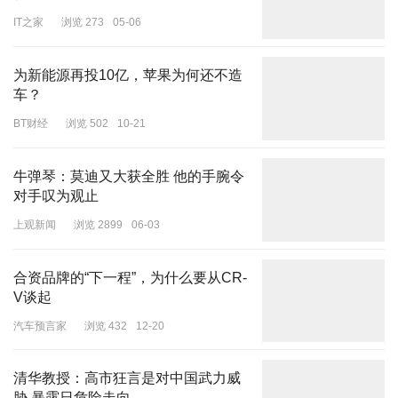
IT之家
浏览 273
05-06
为新能源再投10亿，苹果为何还不造
车？
BT财经
浏览 502
10-21
牛弹琴：莫迪又大获全胜 他的手腕令
对手叹为观止
清华大学高等研究院（科学馆）全景，杨振宁的办公室位于二楼，这
上观新闻
浏览 2899
06-03
里也是他父亲杨武之曾工作的地方。封面新闻记者粟裕摄影
可以想象，杨振宁在那间挂着“仰观宇宙之大，俯察粒子之微”对联的
合资品牌的“下一程”，为什么要从CR-
办公室，肯定不止一次念起同在一栋楼治学，却跨越了时空的父亲。
V谈起
关于这栋楼和父亲，杨振宁曾在文章中留下自己的童年记忆——“父
汽车预言家
浏览 432
12-20
亲常常和我自家门口东行，沿着小路去科学馆。这条小路特别幽静，
穿过树丛以后，有一大段路左边是农田与荷塘，右边是小土山。路上
清华教授：高市狂言是对中国武力威
很少遇见行人，春夏秋冬的景色虽不同，幽静的气氛却一样。童年的
胁 暴露日危险走向