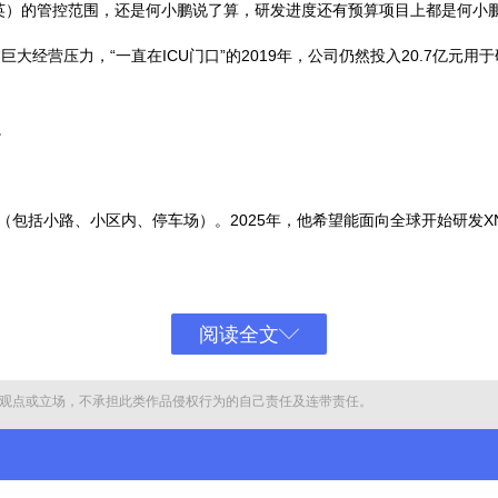
英）的管控范围，还是何小鹏说了算，研发进度还有预算项目上都是何小鹏
面临巨大经营压力，“一直在ICU门口”的2019年，公司仍然投入20.7亿
。
（包括小路、小区内、停车场）。2025年，他希望能面向全球开始研发X
然要回答这一问题：如何将自动驾驶的优势转化为更多订单？
023年12月小鹏的销量超过2万辆——要完成28万辆的年度目标，小鹏每月
阅读全文
了战火，且有愈演愈烈之势。去年，华为和理想分别定下了45城和100城
观点或立场，不承担此类作品侵权行为的自己责任及连带责任。
车走向智能化过程中的“主要矛盾”。车企们相信，进入智驾竞争的下一阶