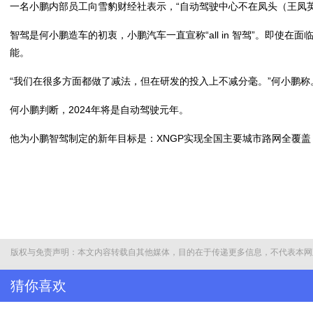
一名小鹏内部员工向雪豹财经社表示，“自动驾驶中心不在凤头（王凤
智驾是何小鹏造车的初衷，小鹏汽车一直宣称“all in 智驾”。即使在
能。
“我们在很多方面都做了减法，但在研发的投入上不减分毫。”何小鹏称
何小鹏判断，2024年将是自动驾驶元年。
他为小鹏智驾制定的新年目标是：XNGP实现全国主要城市路网全覆盖
不过，开城之战暂时领先、即将迎来“iPhone 4时刻”的小鹏，依
据汽车之家数据，1月1日至28日，小鹏汽车销量为0.68万辆，而在2
在整车销量上，小鹏依然难言轻松。
另一方面，曾发生于团购、外卖、打车业务的开城大战，在车企间也燃起
版权与免责声明：本文内容转载自其他媒体，目的在于传递更多信息，不代表本网
小米，开城目标都在百城左右。
猜你喜欢
普通用户90%的用车时长在城市道路上度过，这让城市辅助驾驶成为汽