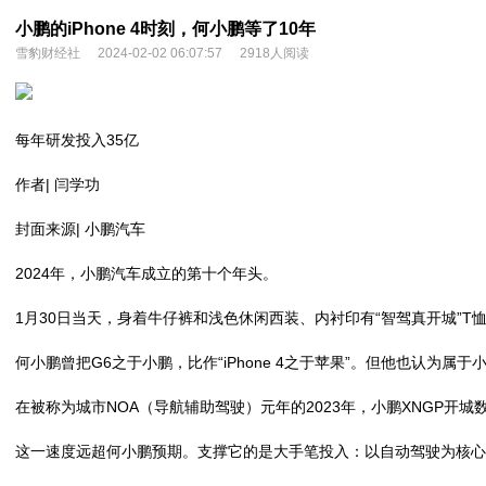
小鹏的iPhone 4时刻，何小鹏等了10年
雪豹财经社
2024-02-02 06:07:57
2918人阅读
每年研发投入35亿
作者| 闫学功
封面来源| 小鹏汽车
2024年，小鹏汽车成立的第十个年头。
1月30日当天，身着牛仔裤和浅色休闲西装、内衬印有“智驾真开城”
何小鹏曾把G6之于小鹏，比作“iPhone 4之于苹果”。但他也认为属
在被称为城市NOA（导航辅助驾驶）元年的2023年，小鹏XNGP开城数
这一速度远超何小鹏预期。支撑它的是大手笔投入：以自动驾驶为核心的A