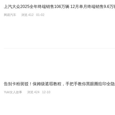
上汽大众2025全年终端销售106万辆 12月单月终端销售9.6万
网易汽车
浏览 412
01-02
告别卡粉斑驳！保姆级遮瑕教程，手把手教你黑眼圈痘印全隐
Yuki女人故事
浏览 424
12-10