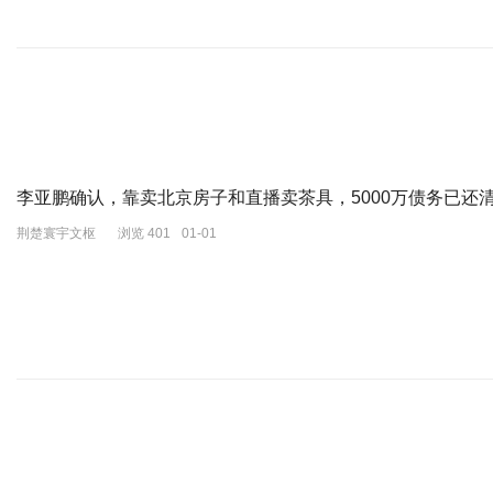
李亚鹏确认，靠卖北京房子和直播卖茶具，5000万债务已还
荆楚寰宇文枢
浏览 401
01-01