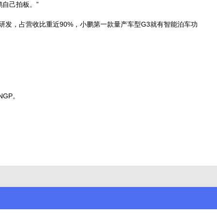
自己拍板。”
元用于研发，占营收比重近90%，小鹏第一款量产车型G3就有智能泊车功
NGP。
至少要交付超2.3万辆。
的NOA开城目标。2024年，华为、理想、蔚来、智己乃至新入场的
段，谁能拿出更多、更好的城市NOA，谁就能继续留在牌桌上。