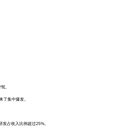
智驾。
迎来了集中爆发。
研发占收入比例超过25%。