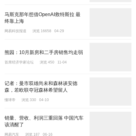
马斯克那年想借OpenAI救特斯拉 最
其次，早在肯德基公开配方真相揭示之前，消费者就心存疑惑：为何
终靠上海
如此重大的配方公开事件会由非洲分公司来主导？这显然是一个明显
网易科技报道
浏览 16658
04-29
的破绽。
在全球化的产业格局下，企业的战略决策通常与核心市场、品牌形象
熊园：10月新房和二手房销售均走弱
以及长期发展目标紧密相连。肯德基作为一家全球性的快餐巨头，其
核心市场集中在北美、欧洲以及亚洲等经济发达、消费能力强的地
首席经济学家论坛
浏览 450
11-04
区。非洲市场虽然具有潜力，但目前在企业整体战略中的地位相对次
要。将如此关键的配方公开活动交由非洲分公司操作，不符合企业常
记者：曼市双雄尚未和森林谈安德
规的战略布局逻辑。
森，若欧联夺冠森林希望留人
这种操作设计看似巧妙，实则暴露了营销策划的仓促：既想利用全球
懂球帝
浏览 330
04-10
对配方的关注获取流量，又想通过区域主体隔离总部责任，最终却因
逻辑漏洞放大了消费者的受骗感。
销量、营收、利润三重回落 中国汽车
第三，从短期来看，肯德基以公开配方为噱头的营销活动确实成功地
该清醒了
吸引了大量流量。在信息爆炸的时代，独特的话题能够迅速引发社交