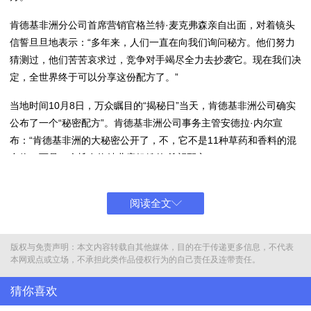
肯德基非洲分公司首席营销官格兰特·麦克弗森亲自出面，对着镜头
信誓旦旦地表示：“多年来，人们一直在向我们询问秘方。他们努力
猜测过，他们苦苦哀求过，竞争对手竭尽全力去抄袭它。现在我们决
定，全世界终于可以分享这份配方了。”
当地时间10月8日，万众瞩目的“揭秘日”当天，肯德基非洲公司确实
公布了一个“秘密配方”。肯德基非洲公司事务主管安德拉·内尔宣
布：“肯德基非洲的大秘密公开了，不，它不是11种草药和香料的混
合物，而是一个旨在终结儿童饥饿的‘希望配方’。”
原来，肯德基策划了这场声势浩大的“假揭秘”，其实是为了推广其在
南非已经默默运行了16年之久的公益项目“Add Hope”（增添希
阅读全文
望）。这是一个通过顾客消费时捐赠2兰特（南非货币，约合人民币
0.8元）及企业投入，为贫困儿童提供餐食的计划。肯德基首次将这
版权与免责声明：本文内容转载自其他媒体，目的在于传递更多信息，不代表
一南非最大的非政府供餐计划的成功模式“开源”，希望借此呼吁更多
本网观点或立场，不承担此类作品侵权行为的自己责任及连带责任。
社会力量参与解决儿童饥饿问题。
猜你喜欢