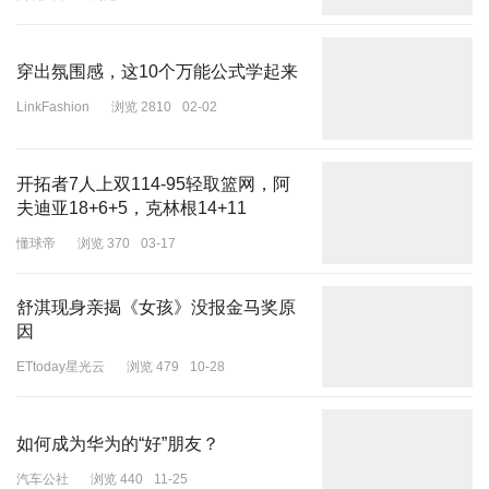
网易汽车
浏览 187
06-16
媒体的传播效应，使肯德基成为公众关注的焦点。然而，这种做法却
隐藏着引发消费者不满的巨大风险。
穿出氛围感，这10个万能公式学起来
对于快餐行业而言，消费者对品牌的信任和满意度至关重要。肯德基
LinkFashion
浏览 2810
02-02
长期以来通过保密配方塑造了独特的品牌形象，消费者对其产品的期
待也建立在这一基础之上。当肯德基以公开配方为营销手段时，消费
者会感到自己的信任被利用。尤其是对于那些对肯德基品牌有着深厚
开拓者7人上双114-95轻取篮网，阿
情感和忠诚度的消费者来说，这种做法可能会让他们觉得被欺骗，从
夫迪亚18+6+5，克林根14+11
而对品牌产生负面情绪。
懂球帝
浏览 370
03-17
此外，快餐市场竞争激烈，消费者有众多的选择。一旦消费者对肯德
基的不满情绪积累到一定程度，他们很容易转向其他竞争对手。这对
舒淇现身亲揭《女孩》没报金马奖原
于肯德基来说，无疑是一种巨大的损失，因为吸引新客户的成本远远
因
高于维护老客户的成本。
ETtoday星光云
浏览 479
10-28
如何成为华为的“好”朋友？
第四，企业的竞争优势不仅来源于技术或成本，更来源于消费者心智
汽车公社
浏览 440
11-25
中的独特定位。肯德基的“11种香草和香料”秘方，经过数十年的广告