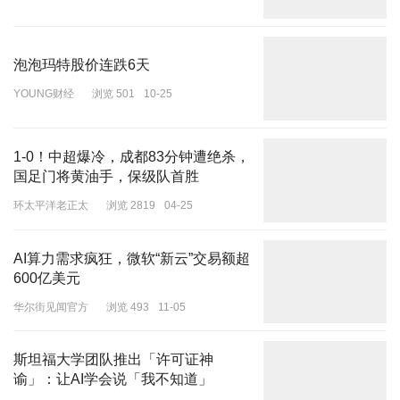
宣传和文化渗透，已从一个技术概念演变为一种文化符号，代表着美
式快餐的标准化、可靠性和独特风味。这种符号价值，是肯德基区别
于麦当劳、汉堡王等竞争对手的关键差异化资产。
泡泡玛特股价连跌6天
YOUNG财经
浏览 501
10-25
然而，此次“公开”事件，无论其真实性如何，都在无形中解构了这一
符号的神秘性。当“秘方”被反复炒作甚至消耗其信任，其作为品牌护
城河的功能便大打折扣。长此以往，消费者对肯德基产品的价值感知
1-0！中超爆冷，成都83分钟遭绝杀，
可能从“独特风味”降级为“普通炸鸡”，品牌溢价能力随之削弱。从资
国足门将黄油手，保级队首胜
产折旧的角度看，这种营销行为无异于提前消耗品牌的核心无形资
环太平洋老正太
浏览 2819
04-25
产，是一种短视的营销操作。
可以说，对于快餐行业而言，品牌认知的构建需要数十年积淀，而破
AI算力需求疯狂，微软“新云”交易额超
坏它可能只需一次轻率的营销。肯德基这场营销或许让公益项目获得
600亿美元
关注，但以消耗核心品牌资产为代价，长远来看得不偿失。
华尔街见闻官方
浏览 493
11-05
斯坦福大学团队推出「许可证神
谕」：让AI学会说「我不知道」