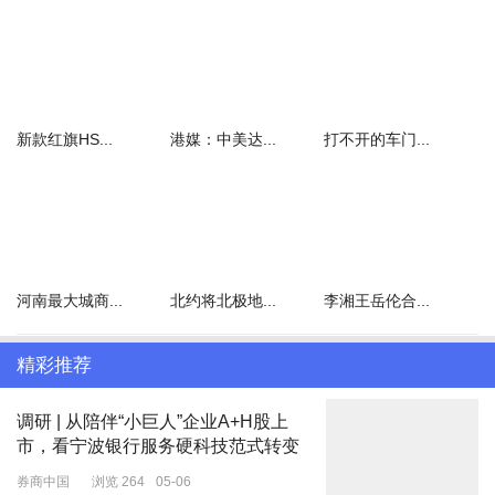
二、肯德基的公开配方营销到底该怎么看？
近期，肯德基以公开配方为噱头展开营销活动，这一行为引发了广泛
的争议与讨论，我们到底该怎么看这件事呢？
新款红旗HS...
港媒：中美达...
打不开的车门...
首先，肯德基用公开配方的噱头来做营销，即使是公益营销也会让人
有被骗的感觉。在竞争激烈的市场环境中，企业为了吸引眼球、增加
话题度，常常会采用各种创新的营销手段。肯德基故意以公开产品配
方为噱头，实质上是为了给非洲的饥饿做宣传，本意或许是想展现诚
意，塑造亲民形象。
河南最大城商...
北约将北极地...
李湘王岳伦合...
但消费者并非愚钝之人，当他们逐渐意识到这可能只是一种精心策划
的营销策略时，内心的落差感便油然而生。原本对品牌的信任可能会
精彩推荐
因为这种被欺骗的感受而受到动摇。毕竟，在大众的认知里，商业行
为应以诚信为基础，过度包装甚至带有误导性的宣传，即便打着公益
调研 | 从陪伴“小巨人”企业A+H股上
的旗号，也难以逃脱消费者的质疑目光。这种信任危机一旦蔓延，对
市，看宁波银行服务硬科技范式转变
于品牌的长期发展无疑是一种潜在的威胁。
券商中国
浏览 264
05-06