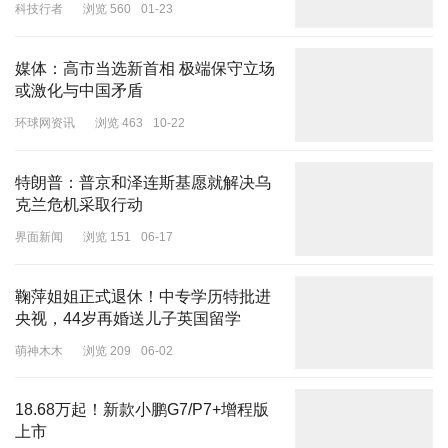
科技行者
浏览 560
01-23
媒体：高市当选新首相 极端保守立场
或激化与中国矛盾
环球网资讯
浏览 463
10-22
特朗普：普京和泽连斯基愿就解决乌
克兰危机采取行动
界面新闻
浏览 151
06-17
鞠萍姐姐正式退休！中专学历特批进
央视，44岁再婚送儿子英国留学
萌神木木
浏览 209
06-02
18.68万起！新款小鹏G7/P7+增程版
上市