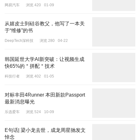
网易汽车
浏览 420
01-09
从嬉皮士到硅谷教父，他写了一本关
于“维修”的书
DeepTech深科技
浏览 280
04-22
韩国延世大学AI新突破：让视频生成
快65%的＂拼配＂技术
科技行者
浏览 402
01-05
对标丰田4Runner 本田新款Passport
最新消息曝光
乐选爱车
浏览 524
10-09
E句话| 梁小龙去世，成龙周星驰发文
悼念