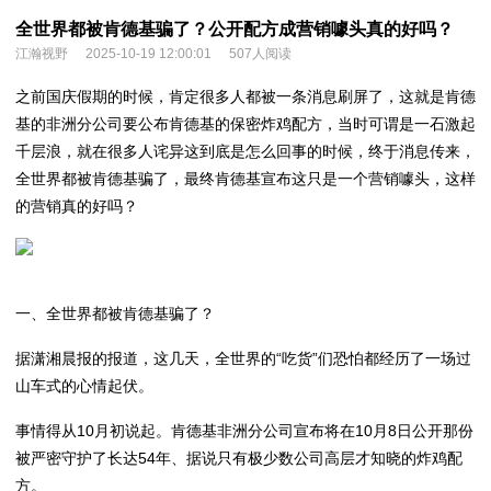
全世界都被肯德基骗了？公开配方成营销噱头真的好吗？
江瀚视野
2025-10-19 12:00:01
507人阅读
之前国庆假期的时候，肯定很多人都被一条消息刷屏了，这就是肯德
基的非洲分公司要公布肯德基的保密炸鸡配方，当时可谓是一石激起
千层浪，就在很多人诧异这到底是怎么回事的时候，终于消息传来，
全世界都被肯德基骗了，最终肯德基宣布这只是一个营销噱头，这样
的营销真的好吗？
一、全世界都被肯德基骗了？
据潇湘晨报的报道，这几天，全世界的“吃货”们恐怕都经历了一场过
山车式的心情起伏。
事情得从10月初说起。肯德基非洲分公司宣布将在10月8日公开那份
被严密守护了长达54年、据说只有极少数公司高层才知晓的炸鸡配
方。