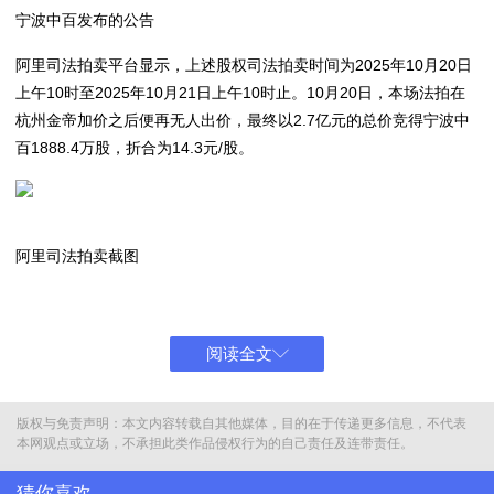
宁波中百发布的公告
阿里司法拍卖平台显示，上述股权司法拍卖时间为2025年10月20日
上午10时至2025年10月21日上午10时止。10月20日，本场法拍在
杭州金帝加价之后便再无人出价，最终以2.7亿元的总价竞得宁波中
百1888.4万股，折合为14.3元/股。
阿里司法拍卖截图
但在今日10时法拍正式结束时，宁波中百股价于10点01分时突然闪
崩，迅速封在跌停板上，股价跌至15.42元/股。
阅读全文
版权与免责声明：本文内容转载自其他媒体，目的在于传递更多信息，不代表
宁波中百走势图
本网观点或立场，不承担此类作品侵权行为的自己责任及连带责任。
此次竞拍得主，杭州金帝成立于2019年12月，注册资本为2000万
猜你喜欢