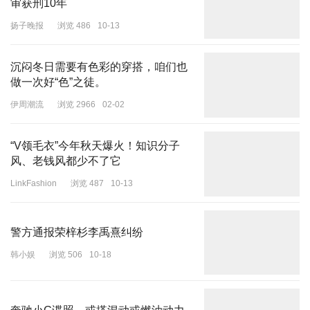
扬子晚报
浏览 486
10-13
沉闷冬日需要有色彩的穿搭，咱们也
做一次好“色”之徒。
伊周潮流
浏览 2966
02-02
“V领毛衣”今年秋天爆火！知识分子
风、老钱风都少不了它
LinkFashion
浏览 487
10-13
警方通报荣梓杉李禹熹纠纷
韩小娱
浏览 506
10-18
奔驰小G谍照，或搭混动或燃油动力