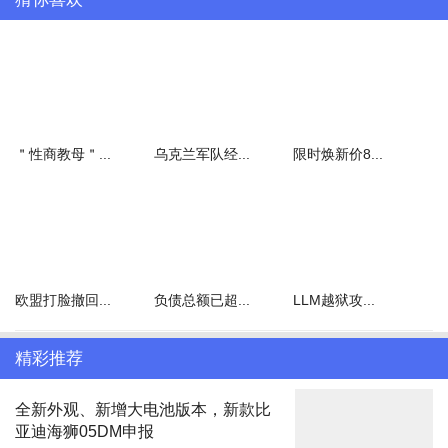
元，经营范围包括商业综合体管理服务、集贸市场管理服务等。
据证券时报报道，此次拍卖原因系青岛中院作出的(2016)鲁02刑初
148号刑事判决书已经发生法律效力，该案侦查机关对涉案财产进行
了查封、冻结，案件移送审判后山东省青岛市中级人民法院采取了继
续查封、冻结措施，现该案已经进入执行程序。该案件所涉事项为原
＂性商教母＂...
乌克兰军队经...
限时焕新价8...
私募大佬徐翔等人操控证券市场案，竺仁宝即竺勇的父亲，据公开信
息显示，竺勇与徐翔关系密切。
据2025年半年报显示，宁波中百的实际控制人为西藏泽添投资发展
有限公司，持股比例达15.78%。西藏泽添投资发展有限公司实控人
为徐柏良，据每日经济新闻报道，徐柏良与徐翔为父子关系。
欧盟打脸撤回...
负债总额已超...
LLM越狱攻...
精彩推荐
宁波中百的实际控制人为西藏泽添投资发展有限公司
全新外观、新增大电池版本，新款比
亚迪海狮05DM申报
2017年1月，徐翔因犯操纵证券市场罪，被青岛中院判处有期徒刑五