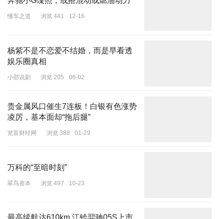
懂车之道
浏览 441
12-16
杨紫不是不恋爱不结婚，而是早看透
娱乐圈真相
小邵说剧
浏览 205
06-02
贵金属风口催生7连板！白银有色涨势
凌厉，基本面却“拖后腿”
览富财经网
浏览 388
01-29
万科的“至暗时刻”
翠鸟资本
浏览 497
10-23
最高续航达610km 江铃羿驰05S上市