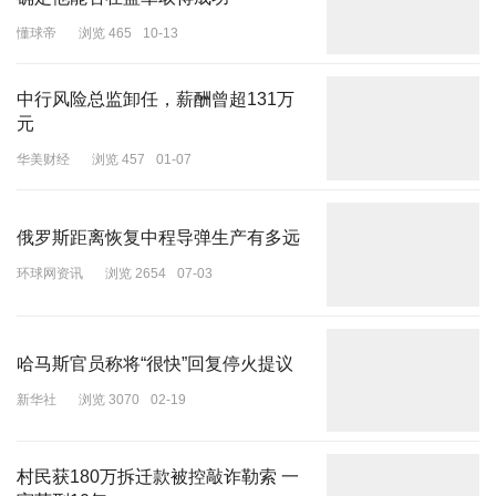
懂球帝
浏览 465
10-13
中行风险总监卸任，薪酬曾超131万
元
华美财经
浏览 457
01-07
俄罗斯距离恢复中程导弹生产有多远
环球网资讯
浏览 2654
07-03
哈马斯官员称将“很快”回复停火提议
新华社
浏览 3070
02-19
村民获180万拆迁款被控敲诈勒索 一
审获刑10年