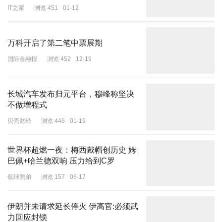
年又六个月，并处罚金110亿元，没收案件中违法所得约93.37亿
IT之家
浏览 451
01-12
元。
2024年12月25日晚间，宁波中百（600857.SH）、大恒科技
万科开启了第二笔中票展期
（600288.SH）、华丽家族（600503.SH）发布了与徐翔案件相关
国际金融报
浏览 452
12-19
的资产拍卖情况。
宁波中百公告称，收到山东省青岛市中级人民法院（简称“青岛中
长城汽车发布归元平台，穆峰称坚决
院”）执行裁定书，裁定拍卖登记所有人西藏泽添投资发展有限公司
不做增程式
所持上市公司宁波中百的3540.53万股无限售流通股股票，以及登记
贝壳财经
浏览 446
01-19
所有人竺仁宝所持上市公司宁波中百的1888.4万股无限售流通股股
票。
世界杯超燃一夜：梅西戴帽创历史 姆
(本文不构成任何投资建议，据此操作风险自担)
巴佩+哈兰德双响 压力给到C罗
编辑 杨程 综合自证券时报、每日经济新闻、21世纪经济报道
侃球熊弟
浏览 157
06-17
审核 高升祥
伊朗并未请求延长停火 伊高官:必须武
力回应封锁