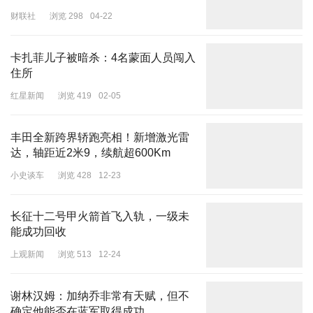
财联社
浏览 298
04-22
卡扎菲儿子被暗杀：4名蒙面人员闯入
住所
红星新闻
浏览 419
02-05
丰田全新跨界轿跑亮相！新增激光雷
达，轴距近2米9，续航超600Km
小史谈车
浏览 428
12-23
长征十二号甲火箭首飞入轨，一级未
能成功回收
上观新闻
浏览 513
12-24
谢林汉姆：加纳乔非常有天赋，但不
确定他能否在蓝军取得成功