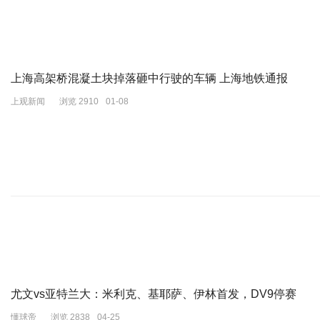
上海高架桥混凝土块掉落砸中行驶的车辆 上海地铁通报
上观新闻
浏览 2910
01-08
尤文vs亚特兰大：米利克、基耶萨、伊林首发，DV9停赛
懂球帝
浏览 2838
04-25