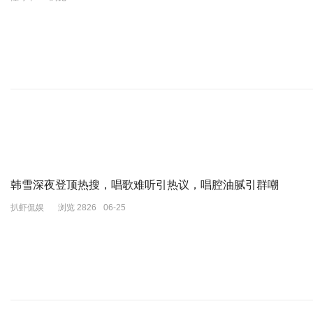
韩雪深夜登顶热搜，唱歌难听引热议，唱腔油腻引群嘲
扒虾侃娱
浏览 2826
06-25