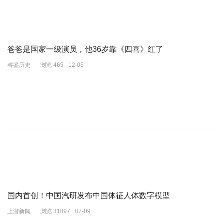
爸爸是国家一级演员，他36岁靠《四喜》红了
睿鉴历史
浏览 465
12-05
国内首创！中国汽研发布中国体征人体数字模型
上游新闻
浏览 31897
07-09