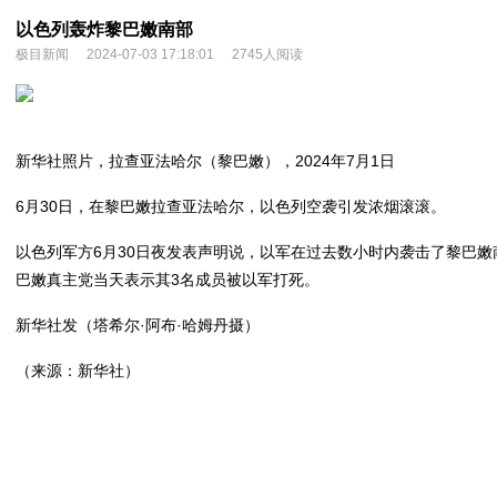
以色列轰炸黎巴嫩南部
极目新闻
2024-07-03 17:18:01
2745人阅读
新华社照片，拉查亚法哈尔（黎巴嫩），2024年7月1日
6月30日，在黎巴嫩拉查亚法哈尔，以色列空袭引发浓烟滚滚。
以色列军方6月30日夜发表声明说，以军在过去数小时内袭击了黎巴嫩
巴嫩真主党当天表示其3名成员被以军打死。
新华社发（塔希尔·阿布·哈姆丹摄）
（来源：新华社）