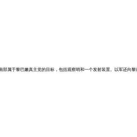
南部属于黎巴嫩真主党的目标，包括观察哨和一个发射装置。以军还向黎南