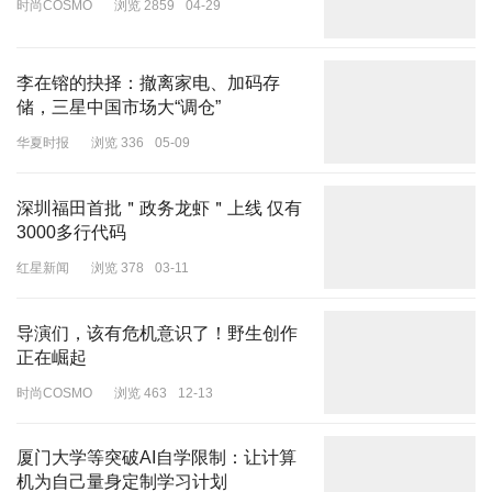
时尚COSMO
浏览 2859
04-29
李在镕的抉择：撤离家电、加码存
储，三星中国市场大“调仓”
华夏时报
浏览 336
05-09
深圳福田首批＂政务龙虾＂上线 仅有
3000多行代码
红星新闻
浏览 378
03-11
导演们，该有危机意识了！野生创作
正在崛起
时尚COSMO
浏览 463
12-13
厦门大学等突破AI自学限制：让计算
机为自己量身定制学习计划