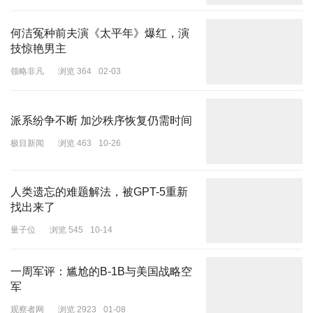
乌索夫一样，戈尔宁此前没有任何军旅经验，只是分管过国防预算工
作。普京曾表示，别洛乌索夫作为防长的任务主要是计算“大炮与黄
何洁冤种前夫演《太平年》爆红，演
油”的关系，平衡“特别军事行动”等长期军事任务和俄罗斯经济社会
技惊艳男主
发展。戈尔宁的任命，再次确认了这一点。
领略非凡
浏览 364
02-03
另外三位新任副防长则具有特殊的个人背景。和绍伊古带了多位“老
部下”到国防部一样，别洛乌索夫在俄罗斯联邦经济发展部任副部
长、部长时的老搭档奥列格·萨维利耶夫，成为新任副防长。另一位
派系纷争不断 加沙秩序恢复仍需时间
副防长帕维尔·弗拉德科夫是普京任命的前总理米哈伊尔·弗拉德科夫
极目新闻
浏览 463
10-26
的儿子，上一个职位是俄罗斯总统办公厅第一副主任。企业家出身的
安娜·齐维列娃，将负责保障军队的社会及住房支持，5月，她的丈夫
谢尔盖·齐维列夫刚被任命为联邦能源部长。
人类遗忘的难题解法，被GPT-5重新
找出来了
用可信任的“素人”，换下绍伊古的搭档及“两朝老臣”，展现出俄罗斯
量子位
浏览 545
10-14
领导层对国防部改革的迫切要求。乌克兰战场的僵局，俄罗斯军队内
部矛盾的公开化，以及私营军事团体彻底失控的“瓦格纳兵变”，似乎
让普京下定决心处理国防部内的腐败等问题。4月以来，国防部副部
一周军评：尴尬的B-1B与美国战略空
长伊万诺夫、人事总局局长库兹涅佐夫、国防订单保障司司长维尔捷
军
列茨基等已因滥用职权、受贿等罪名被捕。
观察者网
浏览 2923
01-08