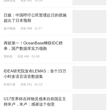
国际在线
浏览 442
10-14
日媒：中国呼吁公民暂缓赴日的措施
超出了日本预期
扬子晚报
浏览 488
11-17
再斩第一！OceanBase蝉联IDC榜
单，国产数据库实力领跑
雷科技
浏览 446
01-08
IDEA研究院发布LEMAS：首个15万
小时多语言语音数据集
科技行者
浏览 441
01-13
U17世界杯吉祥物灵感来自前国足主
帅米卢，米卢：感谢这个创意