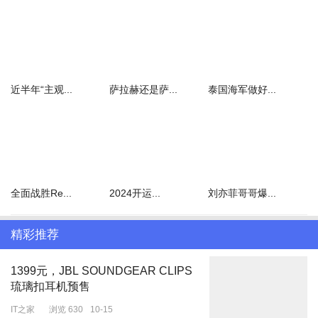
斯武装力量的新综合指挥部“联邦国防管理中心”，两人因此被视为绍
伊古最重要的助手。
近半年“主观...
萨拉赫还是萨...
泰国海军做好...
被免职的四位副防长都陪伴绍伊古度过了12年的防长岁月
尼古拉·潘科夫和塔季扬娜·舍夫佐娃则是国防部领导层上一轮大规模
人事调整的“幸存者”。2007年到2012年，时任俄罗斯防长谢尔久科
夫曾掀起改革浪潮，分管人事的副防长潘科夫和分管财务的副防长舍
夫佐娃是主要参与者。绍伊古接任防长后，副防长大多被更换，潘科
全面战胜Re...
2024开运...
刘亦菲哥哥爆...
夫和舍夫佐娃则被留任。潘科夫此后分管一些“边缘部门”，但舍夫佐
娃依然主持国防部的财务工作。舍夫佐娃今年才54岁，还是现任俄
精彩推荐
罗斯总理米舒斯京在联邦税务局的老同事，她的下一步去向值得关
注。
1399元，JBL SOUNDGEAR CLIPS
在6月17日发布的总统令中，普京任命财政部第一副部长列昂尼德·
琉璃扣耳机预售
戈尔宁接任国防部第一副部长。和经济学家出身的新任国防部长别洛
IT之家
浏览 630
10-15