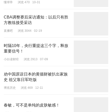
懂球帝
浏览 470
10-31
CBA调整赛后采访通知：以后只有胜
方教练接受采访
直播吧
浏览 3044
02-19
时隔10年，央行重提这三个字，释放
重要信号！
小白读财经
浏览 2913
07-09
劝中国原谅日本的黄循财被扒出家族
史 祖父靠日军吃饭
博览历史
浏览 469
12-11
春敏，可不是单纯的皮肤敏感！