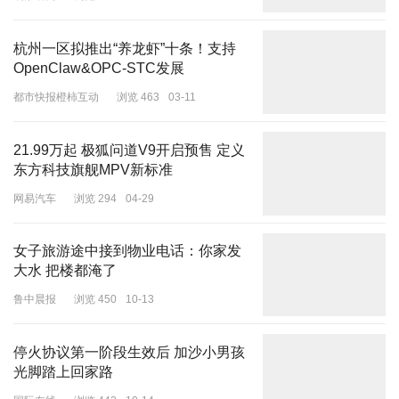
杭州一区拟推出“养龙虾”十条！支持
OpenClaw&OPC-STC发展
国防部副部长伊万诺夫被捕
都市快报橙柿互动
浏览 463
03-11
不过，如俄罗斯总统新闻秘书佩斯科夫所指出，别洛乌索夫和副防长
们的目标是解决俄罗斯国防工业、军事需要及经济发展间的长远问
21.99万起 极狐问道V9开启预售 定义
题，主持军事指挥工作的则是联邦武装力量总参谋长。5月，总参谋
东方科技旗舰MPV新标准
部通信总局局长、俄军副总参谋长沙马林被捕。他是现任总参谋长格
拉西莫夫的副手。在国防部领导层调整结束之后，俄军最高指挥层是
网易汽车
浏览 294
04-29
否也会面临较大规模的人事变动，也引发关注。
女子旅游途中接到物业电话：你家发
大水 把楼都淹了
鲁中晨报
浏览 450
10-13
停火协议第一阶段生效后 加沙小男孩
光脚踏上回家路