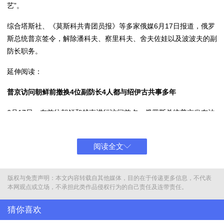
艺”。
综合塔斯社、《莫斯科共青团员报》等多家俄媒6月17日报道，俄罗
斯总统普京签令，解除潘科夫、察里科夫、舍夫佐娃以及波波夫的副
防长职务。
延伸阅读：
普京访问朝鲜前撤换4位副防长4人都与绍伊古共事多年
6月17日，在前往朝鲜和越南进行访问前夕，俄罗斯总统普京发布法
令，免去俄罗斯国防部四位副部长的职务，并任命了他们的接替者。
这是今年5月时任国防部长绍伊古离任以来，俄罗斯国防领导层进行
阅读全文
的又一轮大规模人事调整。
本次被免职的四位副防长，都陪伴绍伊古度过了12年的防长岁月。
版权与免责声明：本文内容转载自其他媒体，目的在于传递更多信息，不代表
其中，鲁斯兰·察利科夫、帕维尔·波波夫和绍伊古共事超过20年。绍
本网观点或立场，不承担此类作品侵权行为的自己责任及连带责任。
伊古在俄罗斯联邦紧急情况部任部长时，两人就是副部长。2012
年，绍伊古调任国防部长后，察利科夫和波波夫继续追随“老领导”。
猜你喜欢
察利科夫自2015年起担任国防部第一副部长，波波夫负责建设俄罗