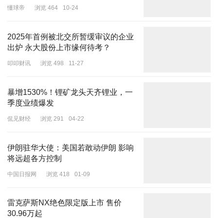
懂球帝
浏览 464
10-24
2025年首例被北交所暂缓审议的企业
出炉 永大股份上市缘何待考？
叩叩财讯
浏览 498
11-27
暴增1530%！锂矿龙头天齐锂业，一
季度业绩爆发
侃见财经
浏览 291
04-22
伊朗驻华大使：美国若敢动伊朗 影响
将远超各方控制
中国日报网
浏览 418
01-09
雷克萨斯NX绝色限定版上市 售价
30.96万起