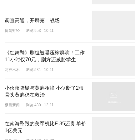
最爱酷影视
浏览 423
11-27
调查高通，开辟第二战场
博闻财经
浏览 953
10-11
《红舞鞋》剧组被曝压榨群演！工作
11小时仅70元，剧方还威胁学生
萌神木木
浏览 531
10-11
小伙夜骑疑与黄麂相撞 小伙断了2根
骨头黄麂仍在救治
极目新闻
浏览 430
12-11
在南海坠毁的美军机比F-35还贵 单价
1亿美元