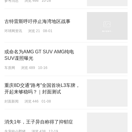
参考消息
浏览 466
10-28
古特雷斯呼吁停止海湾地区战事
环球网资讯
浏览 21
08-01
或命名为AMG GT SUV AMG纯电
SUV谍照曝光
车质网
浏览 489
10-16
重庆8D交通“路考”全国首块L3车牌，
开起来够稳吗？｜封面测试
封面新闻
浏览 446
01-08
消失1年，王子异自称得了抑郁症