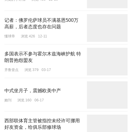
失宠的小野猪
浏览 438
12-19
记者：佛罗伦萨球员不满基恩500万
高薪，后者态度也存在问题
懂球帝
浏览 426
12-11
多国表示不参与霍尔木兹海峡护航 特
朗普抱怨盟友
齐鲁壹点
浏览 379
03-17
中式坐月子，震撼欧美中产
她刊
浏览 160
06-17
西部联体育主管被指控未经许可挪用
好友资金，给俱乐部修球场