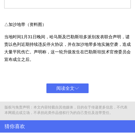
△加沙地带（资料图）
当地时间1月31日晚间，哈马斯及巴勒斯坦多派别发表联合声明，谴
责以色列近期持续违反停火协议，并在加沙地带多地实施空袭，造成
大量平民伤亡。声明称，这一轮升级发生在巴勒斯坦技术官僚委员会
宣布成立之后。
声明指出，以军当天空袭住宅楼、避难中心和民事警察站，造成大量
人员死亡，其中包括妇女和儿童。声明表示，自技术官僚委员会宣布
成立以来，加沙地带已遭到96次空袭和炮击、61次直接针对平民的
阅读全文
袭击，17栋房屋被摧毁，
累计造成71人死亡、140人受伤
。
声明认为，以色列此举旨在破坏巩固停火的国际努力，阻碍进入停火
版权与免责声明：本文内容转载自其他媒体，目的在于传递更多信息，不代表
协议第二阶段，并向外界传递“不允许技术官僚委员会履职”的信号。
本网观点或立场，不承担此类作品侵权行为的自己责任及连带责任。
声明强调，以色列政府是“唯一持续逃避停火承诺的一方”。
猜你喜欢
在谈及拉法口岸问题时，声明重申拉法陆路口岸是巴勒斯坦与埃及之