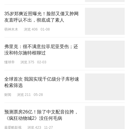
35岁郑爽近照曝光！脸部又僵又肿网
友直呼认不出，彻底成了素人
萌神木木
浏览 406
01-08
弗里克：很不满意拉菲尼亚受伤；还
没和特尔施特根聊过
懂球帝
浏览 375
02-03
全球首次 我国实现千亿级分子库秒速
检索筛选
财闻
浏览 211
05-28
预测票房26亿！除了中文配音拉胯，
《疯狂动物城2》没任何毛病