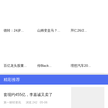
间的口岸，反对任何允许以色列干预口岸通行的措施，并呼吁调解方
确保旅客安全，保障加沙居民自由出行权利。（总台记者 赵兵）
德转：24岁...
山姆变盒马？...
拜仁26/2...
百亿龙头股董...
传Black...
理想汽车20...
精彩推荐
套现约455亿，李嘉诚又卖了
第一财经资讯
浏览 242
05-06