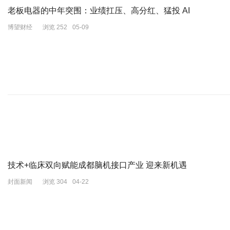
老板电器的中年突围：业绩扛压、高分红、猛投 AI
KOKIA studio
博望财经
浏览 252
05-09
直播间温柔感十足的这一身淡粉色羊驼毛针织衫和碎花半裙则来自KOK
KOKIA studio作为一个独立设计师品牌，每次上新都带着轻松不
技术+临床双向赋能成都脑机接口产业 迎来新机遇
封面新闻
浏览 304
04-22