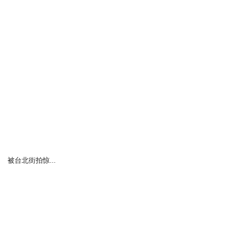
再来，在审美路上一路“升级打怪”的她除了近期日常拍照频出神图，
风都能在她的直播间找到适合你风格的单品，重点是性价比都蛮高的。
这些在她直播间出现的单品，COCO都为大家码好了，直接冲就行！
被台北街拍惊...
许多网友都说，吴昕的穿搭有种“一看就是学法语”的氛围感。真别说