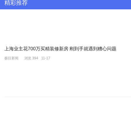
精彩推荐
GREEN BELT
GREEN BELT的快乐小狗毛衣真的瞬间拿捏COCO的童心！可
上海业主花700万买精装修新房 刚到手就遇到糟心问题
极目新闻
浏览 394
11-17
图片来源：小红书@GREEN BELT
GREEN BELT是一个充满个性和热情的小众女装品牌。利落的剪裁、
融入80年代复古元素和沉稳色调，致力于打造坚毅又柔和的女性特质