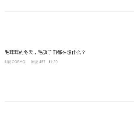
TEltell
直播间闪亮登场的亮片半身裙来自TEltell。blinblin面料复古
TELtell也是一个小众国牌。轻松实穿又好看是品牌一贯的设计宗
毛茸茸的冬天，毛孩子们都在想什么？
是寻找慵懒感的出口。
时尚COSMO
浏览 457
11-30