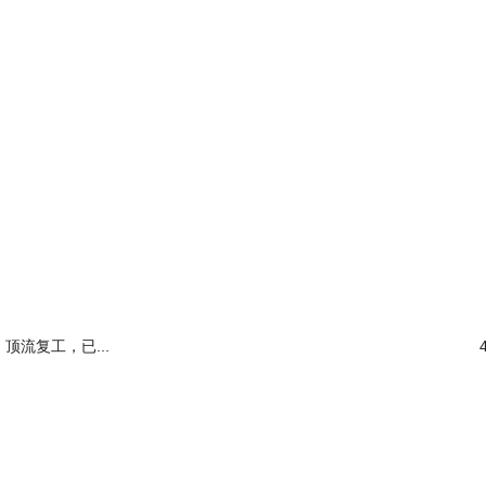
她的选品审美也很在线。有不少国内小众设计师的时装，风格虽然百变，
顶流复工，已...
，吴昕最近这几套穿搭整体流露出的法式风貌受到了不少女生的追崇。