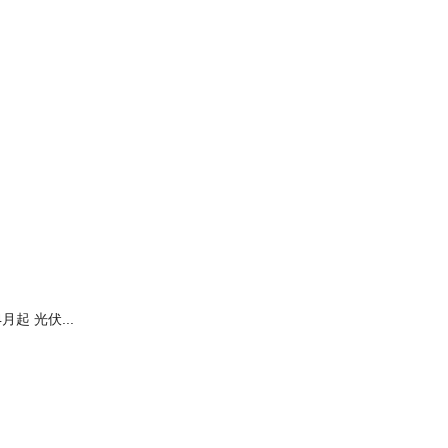
但对标性还是蛮高的，不论你是走气质路线，还是法式慵懒，亦或是可爱
4月起 光伏...