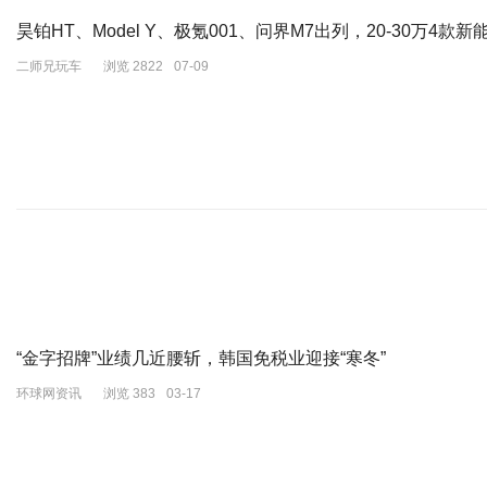
昊铂HT、Model Y、极氪001、问界M7出列，20-30万4款
322WORKHOUSE
二师兄玩车
浏览 2822
07-09
直播间出现的羊绒布袋来自322workhouse，大的斜挎慵懒，小的手
322WORKHOUSE成立于2008年，是以羊绒和其他天然上乘
“金字招牌”业绩几近腰斩，韩国免税业迎接“寒冬”
环球网资讯
浏览 383
03-17
沉稳的颜色高级典雅，一些撞色的小配饰也点缀得很到位。因为冬装几乎