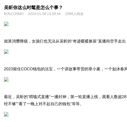
吴昕你这么时髦是怎么个事？
时尚COSMO
2024-01-08 13:09:44
2999人阅读
就算消费降级，女孩们也无法从吴昕的“奇迹暖暖换装”直播间空手走出！
2023留住COCO钱包的法宝，一个讲故事带货的章小蕙，一个如沐
最近，吴昕的“唠嗑式直播”一播封神，第一轮直播上线，观看人数超2
经不够”“看了一晚上对不起自己的钱包”等等。