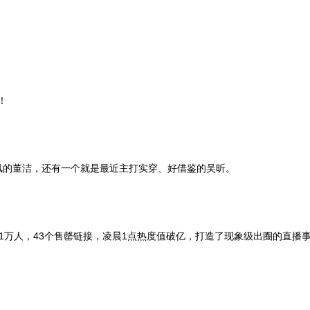
️
春风的董洁，还有一个就是最近主打实穿、好借鉴的吴昕。
81万人，43个售罄链接，凌晨1点热度值破亿，打造了现象级出圈的直播