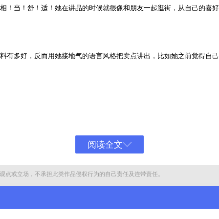
相！当！舒！适！她在讲品的时候就很像和朋友一起逛街，从自己的喜好
面料有多好，反而用她接地气的语言风格把卖点讲出，比如她之前觉得自己
候，我的心就很安静，一点燃的时候就会觉得自己的生活很有希望，买大
阅读全文
观点或立场，不承担此类作品侵权行为的自己责任及连带责任。