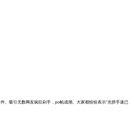
事件。吸引无数网友疯狂剁手，po帖成潮。大家都纷纷表示“光拼手速已