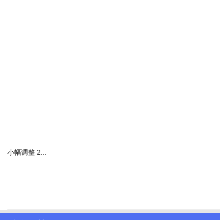
MADEINAM
首先就是来自MADEINAM的桑蚕丝波点半身裙，法式慵懒感十足，
MADEINAM凭借着超在线的审美、高品质面料和视觉系剪裁，一
小幅调整 2...
轻松好上手。秋冬季节，上新的服装以大地色系和莫兰迪色系为主，柔