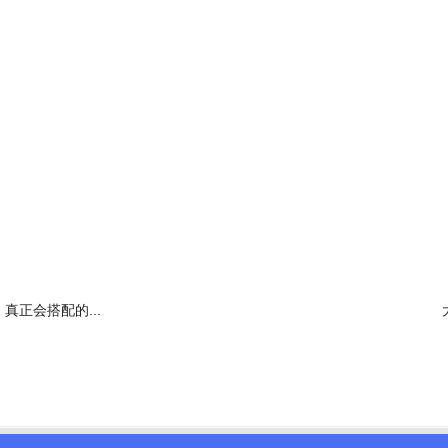
搭配一抹“微醺红”直接将复古风格拉满！真丝带来的垂坠质感、基础干净
直以来俘获了许多网友的心。品牌以生活、纯粹、环保、轻松等为理念，服
真正会搭配的...
软细腻的羊毛，亲肤的牦牛绒，也都为打造慵懒感传递出不俗的态度。