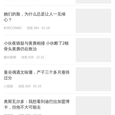
环太平洋老正太
浏览 2818
04-25
她们的脸，为什么总是让人一见倾
心？
时尚COSMO
浏览 384
01-18
小伙夜骑疑与黄麂相撞 小伙断了2根
骨头黄麂仍在救治
极目新闻
浏览 426
12-11
曼谷偶遇文咏珊，产子三个多月瘦得
过分
八怪娱
浏览 420
01-16
奥斯瓦尔多：我想看到迪巴拉加盟博
卡，但他不大可能去