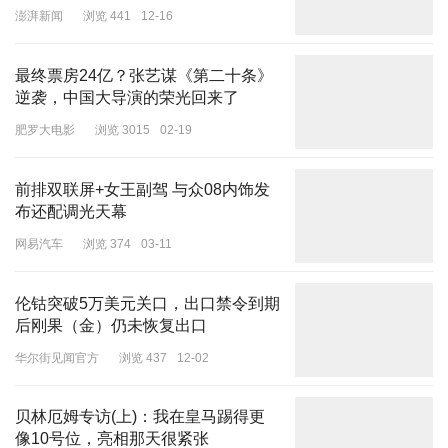
澎湃新闻
浏览 441
12-16
最终票房24亿？张艺谋《第二十条》
04 Thome Browne
逆袭，中国大导演的荣光回来了
肥罗大电影
浏览 3015
02-19
为了庆祝即将到来的巴黎奥运会，Thom Browne 2024秋冬高定系列
以“比赛”为主题。素来趣味的Thom Browne，在高定系列选择了一
块块“坯布”、纸样、裁片等进行解构重组设计。
前排双联屏+女王副驾 与众08内饰发
布还配调光天幕
最后的三套look，还以金、银、铜色刺绣着装代表着冠亚季军呼应着
网易汽车
浏览 374
03-11
主题。
伦钴突破5万美元关口，出口禁令到期
后刚果（金）仍未恢复出口
华尔街见闻官方
浏览 437
12-02
贝林厄姆专访(上)：我在皇马踢得更
像10号位，亮相那天很紧张