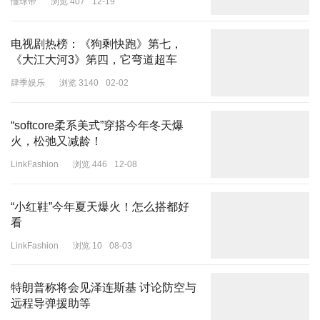
懂球帝
浏览 407
12-19
电视剧热榜：《狗剩快跑》第七，
《大江大河3》第四，它弯道超车
肆季娱乐
浏览 3140
02-02
03 Schiaparelli
“softcore柔系美式”穿搭今年冬天爆
Schiaparelli以西方神话中的「Phoenix」不死鸟为主题，华丽神圣带
火，松弛又减龄！
着庄严肃穆之气，在秀场中可以看到鸟的意象与具象呈现。
LinkFashion
浏览 446
12-08
“小红鞋”今年夏天爆火！怎么搭都好
看
LinkFashion
浏览 10
08-03
特朗普称将会见泽连斯基 讨论防空与
远程导弹援助等