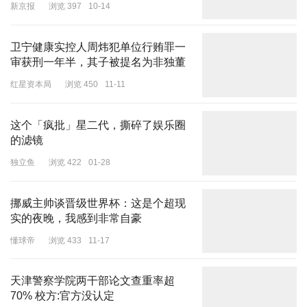
新京报
浏览 397
10-14
卫宁健康实控人周炜犯单位行贿罪一
审获刑一年半，其子被提名为非独董
红星资本局
浏览 450
11-11
这个「疯批」星二代，撕碎了娱乐圈
的滤镜
独立鱼
浏览 422
01-28
More
挪威主帅谈晋级世界杯：这是个超现
开场就以金羽鸟登场，而随后也出现了浴火重生的火鸟，保留了灰
实的夜晚，我感到非常自豪
烬，木屑和不死鸟的筋脉躯干。
懂球帝
浏览 433
11-17
天津警察学院两干部论文查重率超
70% 校方:官方没认定