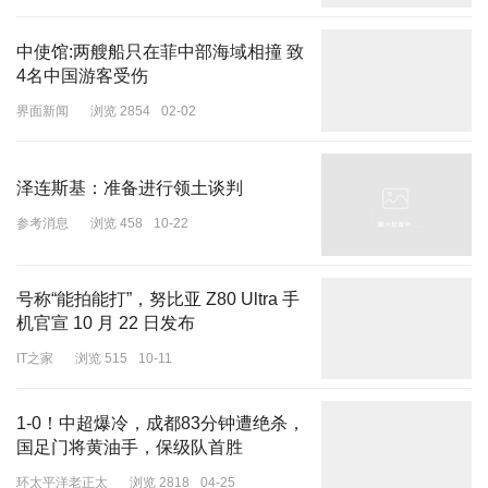
中使馆:两艘船只在菲中部海域相撞 致
4名中国游客受伤
界面新闻
浏览 2854
02-02
More
02 Giorgio Armani
泽连斯基：准备进行领土谈判
Giorgio Armani 这季高定以「珍珠」为主题，珍珠的颜色，珍珠的光
参考消息
浏览 458
10-22
泽贯穿在90套look中，或是面料，或是细节。连丝绒缎面都点缀着莹
莹光泽，意境唯美，柔和雅致，仿若洒满珍珠的绮丽海岸。
号称“能拍能打”，努比亚 Z80 Ultra 手
值得一提的是，90套Look是本季高定时装周最高数量，也是为了庆
机官宣 10 月 22 日发布
祝阿玛尼老爷子90岁生日。
IT之家
浏览 515
10-11
1-0！中超爆冷，成都83分钟遭绝杀，
国足门将黄油手，保级队首胜