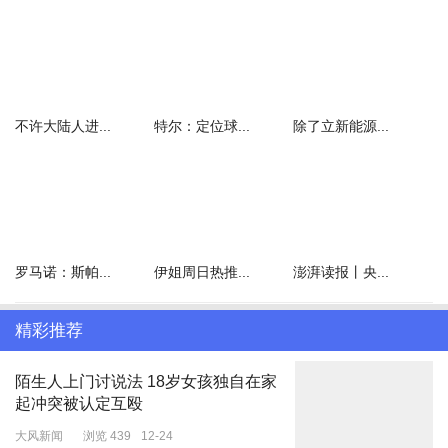
不许大陆人进...
特尔：定位球...
除了立新能源...
罗马诺：斯帕...
伊姐周日热推...
澎湃读报丨央...
精彩推荐
陌生人上门讨说法 18岁女孩独自在家
起冲突被认定互殴
大风新闻
浏览 439
12-24