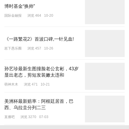
博时基金“换帅”
国际金融报
浏览 464
10-20
《一路繁花2》首波口碑,一针见血!
崽下愚乐圈
浏览 457
10-26
孙艺珍最新生图撞脸老公玄彬，43岁
显出老态，剪短发装嫩太违和
萌神木木
浏览 471
10-21
美洲杯最新赔率：阿根廷居首，巴
西、乌拉圭分列二三
直播吧
浏览 3270
07-03