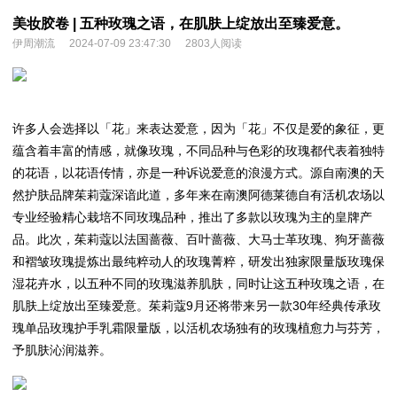
美妆胶卷 | 五种玫瑰之语，在肌肤上绽放出至臻爱意。
伊周潮流
2024-07-09 23:47:30
2803人阅读
许多人会选择以「花」来表达爱意，因为「花」不仅是爱的象征，更
蕴含着丰富的情感，就像玫瑰，不同品种与色彩的玫瑰都代表着独特
的花语，以花语传情，亦是一种诉说爱意的浪漫方式。源自南澳的天
然护肤品牌茱莉蔻深谙此道，多年来在南澳阿德莱德自有活机农场以
专业经验精心栽培不同玫瑰品种，推出了多款以玫瑰为主的皇牌产
品。此次，茱莉蔻以法国蔷薇、百叶蔷薇、大马士革玫瑰、狗牙蔷薇
和褶皱玫瑰提炼出最纯粹动人的玫瑰菁粹，研发出独家限量版玫瑰保
湿花卉水，以五种不同的玫瑰滋养肌肤，同时让这五种玫瑰之语，在
肌肤上绽放出至臻爱意。茱莉蔻9月还将带来另一款30年经典传承玫
瑰单品玫瑰护手乳霜限量版，以活机农场独有的玫瑰植愈力与芬芳，
予肌肤沁润滋养。