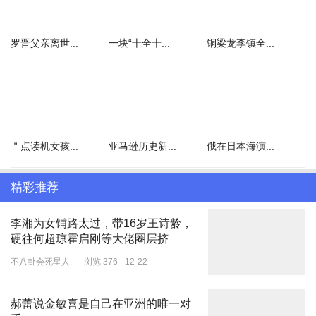
罗晋父亲离世...
一块“十全十...
铜梁龙李镇全...
＂点读机女孩...
亚马逊历史新...
俄在日本海演...
精彩推荐
李湘为女铺路太过，带16岁王诗龄，
硬往何超琼霍启刚等大佬圈层挤
不八卦会死星人
浏览 376
12-22
郝蕾说金敏喜是自己在亚洲的唯一对