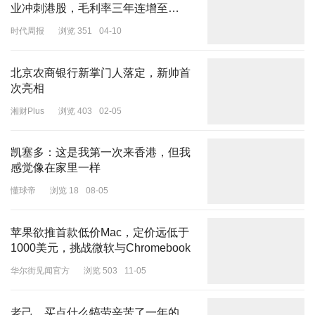
业冲刺港股，毛利率三年连增至
29.2%|港E声
时代周报
浏览 351
04-10
北京农商银行新掌门人落定，新帅首
次亮相
湘财Plus
浏览 403
02-05
凯塞多：这是我第一次来香港，但我
感觉像在家里一样
懂球帝
浏览 18
08-05
苹果欲推首款低价Mac，定价远低于
1000美元，挑战微软与Chromebook
华尔街见闻官方
浏览 503
11-05
老己，买点什么犒劳辛苦了一年的