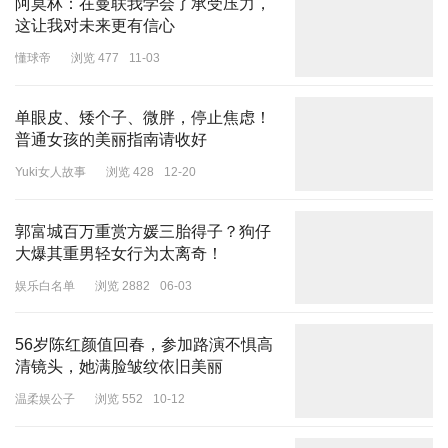
阿莫林：在曼联我学会了承受压力，
这让我对未来更有信心
懂球帝
浏览 477
11-03
单眼皮、矮个子、微胖，停止焦虑！
普通女孩的美丽指南请收好
Yuki女人故事
浏览 428
12-20
郭富城百万重赏方媛三胎得子？狗仔
大爆其重男轻女行为太离奇！
娱乐白名单
浏览 2882
06-03
56岁陈红颜值回春，参加路演不惧高
清镜头，她满脸皱纹依旧美丽
温柔娱公子
浏览 552
10-12