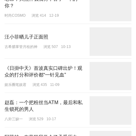
你？
时尚COSMO
浏览 414
12-19
汪小菲晒儿子正面照
古希腊掌管月桂的神
浏览 507
10-13
《日掛中天》首波真实口碑出炉！观
众的打分和评价都“一针见血”
娱乐圈笔娱君
浏览 435
11-09
赵磊：一个把粉丝当ATM，最后和私
生锁死的男人
八卦三缺一
浏览 529
10-17