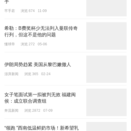
手
芊手若
浏览 674
11-09
希勒：B费奖杯少无法列入曼联传奇
行列，但这不是他的问题
懂球帝
浏览 272
05-06
伊朗局势趋紧 美国从黎巴嫩撤人
澎湃新闻
浏览 365
02-24
女子笔面试第一拟被判无效 福建闽
侯：成立联合调查组
奔流新闻
浏览 2872
07-09
“领跑 ”西南低温鲜奶市场！新希望乳