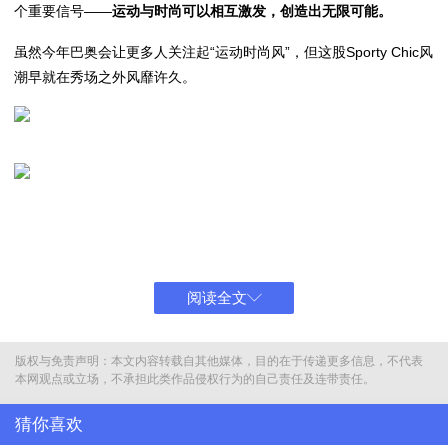
个重要信号——
运动与时尚可以相互激发，创造出无限可能。
虽然今年巴奥会让更多人关注起“运动时尚风”，但这股Sporty Chic风
潮早就在秀场之外风靡许久。
时尚拼图里的重要切片：
Sporty Chic？
阅读全文
时尚品牌为何如此钟爱运动元素？
答案或许是，“运动+时尚”本就是一组不会出错的穿搭公式，从T台到
版权与免责声明：本文内容转载自其他媒体，目的在于传递更多信息，不代表
街头，从时尚秀场到日常生活场景，时尚界不乏运动元素的身影。而
本网观点或立场，不承担此类作品侵权行为的自己责任及连带责任。
两者结合的“运动时尚风”，也就是Sporty Chic，在强劲的时尚风潮下
猜你喜欢
则成为当代年轻人的“穿搭宠儿”。