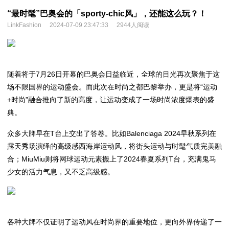
“最时髦”巴奥会的「sporty-chic风」，还能这么玩？！
LinkFashion
2024-07-09 23:47:33
2944人阅读
随着将于7月26日开幕的巴奥会日益临近，全球的目光再次聚焦于这
场不限国界的运动盛会。而此次在时尚之都巴黎举办，更是将“运动
+时尚”融合推向了新的高度，让运动变成了一场时尚浓度爆表的盛
典。
众多大牌早在T台上交出了答卷。比如Balenciaga 2024早秋系列在
露天秀场演绎的高级感西海岸运动风，将街头运动与时髦气质完美融
合；MiuMiu则将网球运动元素搬上了2024春夏系列T台，充满鬼马
少女的活力气息，又不乏高级感。
各种大牌不仅证明了运动风在时尚界的重要地位，更向外界传递了一