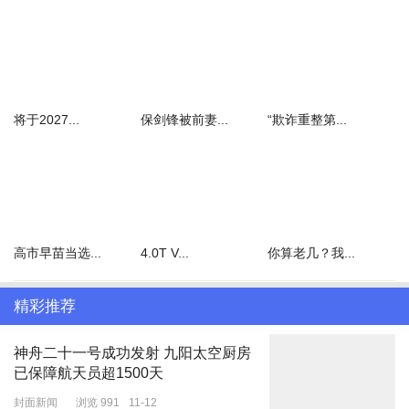
Sporty Chic，这个词本身就是对传统时尚观念的一次颠覆。在这一
风格中，运动元素被巧妙地融入到时尚设计中，舒适性与潮流性也融
为一体，运动装与日常服装的界限变得模糊，为人们的日常穿搭带来
将于2027...
保剑锋被前妻...
“欺诈重整第...
无限可能。它不仅是一种风格，更是一种生活态度的表达——
摆脱束
缚，追求自由、个性、活力。
时尚圈的风格变化往往与当代文化、生活方式趋势紧密相关
，比如
2020年开始流行的
Athflow=Atheleisure + Flow（运动休闲+流
动），
诞生自人们对在家工作时的舒适穿着追求，结合了运动服的舒
高市早苗当选...
4.0T V...
你算老几？我...
适性和正装的正式感；接着，
Urbancore（城市户外运动穿搭），
一种以城市街头文化为灵感的风格吸引了时尚界的目光，它强调个性
精彩推荐
和自我表达，通常包含机能风、多层次的穿搭以及街头文化的结合。
神舟二十一号成功发射 九阳太空厨房
已保障航天员超1500天
封面新闻
浏览 991
11-12