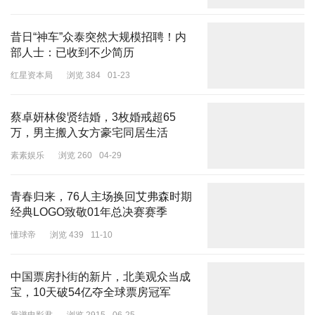
昔日“神车”众泰突然大规模招聘！内
而随着健康意识的提高和运动生活方式的普及
，Sporty Chic运动时
部人士：已收到不少简历
尚自然成为了当下热门的流行趋势
。
一套装束，可以上班，也可以直
接去网球场、健身房，走在街头也不失为一抹亮眼色彩，满足“全时
红星资本局
浏览 384
01-23
段穿搭”，这也是Sporty Chic的神奇魔力。
蔡卓妍林俊贤结婚，3枚婚戒超65
万，男主搬入女方豪宅同居生活
素素娱乐
浏览 260
04-29
如今，这种
推崇活力、混搭的“运动时尚风”也吹进了酒店行业
，是
的，你没看错，一向穿着拘谨套装的酒店人也开始Sporty Chic了。
青春归来，76人主场换回艾弗森时期
哪家酒店这么“时髦”？
经典LOGO致敬01年总决赛赛季
懂球帝
浏览 439
11-10
这就是桔子，
中国票房扑街的新片，北美观众当成
宝，10天破54亿夺全球票房冠军
与你一起LOHAS！