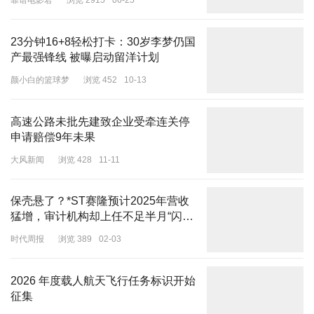
靠谱电影君
浏览 2915
06-25
最近，以焕然一新的阳光活力形象疯狂圈粉的全新桔子酒店，用一组
工服“火”到了时尚圈。
23分钟16+8轻松打卡：30岁李梦仍国
产最强锋线 被曝启动留洋计划
颜小白的篮球梦
浏览 452
10-13
踩准当下大火的Sporty Chic风，桔子酒店员工新工服将运动元素与
潮流设计相结合，员工自由穿搭，不受束缚，轻松展现自己的个性，
高速公路未批先建致企业受牵连关停
申请赔偿9年未果
一举打破传统酒店行业服务人员略显拘谨的制服式着装。
大风新闻
浏览 428
11-11
时髦永不过时的运动色彩“多巴胺配色”（桔/绿/蓝），跳脱亮眼，一
见桔子酒店员工，就能感受到满满热情，服装色彩魔力一下就具象化
保壳悬了？*ST赛隆预计2025年营收
了。
猛增，审计机构却上任不足半月“闪
打破性别界限的廓形设计，让穿着者可随意搭配、叠穿，配上灵动的
辞”
时代周报
浏览 389
02-03
配饰，带来自由、愉悦感，
让住客一进酒店，就能感受到从员工身上
散发的阳光活力。
2026 年度载人航天飞行任务标识开始
征集