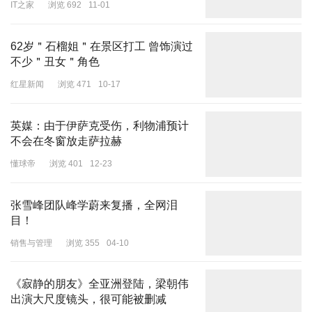
IT之家
浏览 692
11-01
用一句话总结桔子酒店员工新装的设计理念——随机欢乐，配搭快
活。这样的设计思路也非常符合当下主流穿搭理念：
不需要过度装配
62岁＂石榴姐＂在景区打工 曾饰演过
或出格设计，却能随机组合，随心搭配，让时尚自成一派。
不少＂丑女＂角色
桔子酒店3.0员工工服，不仅在设计理念上打破了酒店业“制服风”传
红星新闻
浏览 471
10-17
统，更跟进了当代新潮的设计概念，比如 “unisex（无性别风格）”，
消减了服装的性别、岗位特征，不仅减少了“班味”，上身也更加舒适
英媒：由于伊萨克受伤，利物浦预计
自在。
不会在冬窗放走萨拉赫
懂球帝
浏览 401
12-23
张雪峰团队峰学蔚来复播，全网泪
目！
销售与管理
浏览 355
04-10
而细节之处更是融合了众多当下时尚潮流的设计元素，不显山露水，
只用恰到好处的细节点缀就让工服成为了时尚单品。
《寂静的朋友》全亚洲登陆，梁朝伟
出演大尺度镜头，很可能被删减