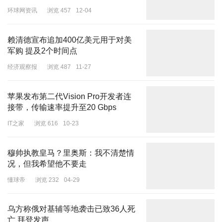
环球网资讯
浏览 457
12-04
另一件适合工作场景又兼顾时尚指数的就是百搭的
水洗牛仔裤
，初看
会惊讶于第一次见牛仔裤进入“工服”行列，但宽松轮廓、大口袋设计
赖清德宣布追加400亿美元用于对美
军购 提及2个时间点
及裤脚的精妙设计，让它们看上去既随性又舒适。
经济观察报
浏览 487
11-27
工服里的
廓形长/短羽绒服
亦然，洋溢着时髦潮牌感，又不乏实穿
性，短款甚至有几分帅气的飞行夹克的味道，让人魂穿Balenciaga春
苹果发布第二代Vision Pro开发者连
季24秀场，随意、自在、无拘束。
接带，传输速率提升至20 Gbps
IT之家
浏览 616
10-23
保安的
风衣外套
也让人眼前一亮，藏不住的拉风，让人联想起
穆帅执教皇马？里奥斯：我不清楚情
Burberry经典的Trench风衣，还让人想到了DIOR刚发布的2024秋冬
况，但我希望他不要走
系列，也是“风衣霸场”的阵势。毕竟风衣穿搭永不过时，一点正式
懂球帝
浏览 232
04-29
+一点休闲的反差感结合，轻松carry全场。
乌方称俄对基辅等地袭击已致36人死
亡 拜登发声