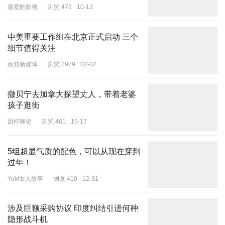
最爱酷影视
浏览 472
10-13
比如个人非常喜欢的这件
条纹Polo衫
，跟今年刚“翻红”的
橄榄球衫
气
质相似。橄榄球衫因为自带运动基因，不矫揉造作、运动与休闲无缝
中美重要工作组在北京正式启动 三个
衔接的特性让它成为了一件“跨越时空的时尚单品”。如今这一款自由
细节值得关注
随性的“运动风”被桔子敏锐捕捉，用在了工服设计上，直接让本系列
时髦度爆表。
政知新媒体
浏览 2979
02-02
撒贝宁去加拿大探望丈人，带着老婆
孩子逛街
山系爱好者一定能记得潮牌Supreme 与户外热牌 Stone Island联名
甜柠聊史
浏览 461
10-17
发布的机能风马甲吧？没错，就是被一博穿过的那件，版型宽松、色
彩也是活力感十足的桔色，叠穿无压力，是许多时髦精的心头好。此
次桔子酒店员工工服里也有一件亮眼的
机能风马甲
，撞色设计、时髦
5组超显气质的配色，可以从现在穿到
过年！
百搭，时尚度马上next level。最爱它的口袋设计，造型感十足的同
时兼顾置物实用性，也很适合酒店工程师的工作场景。
Yuki女人故事
浏览 410
12-31
涉及巨额采购协议 印度纠结引进何种
隐形战斗机