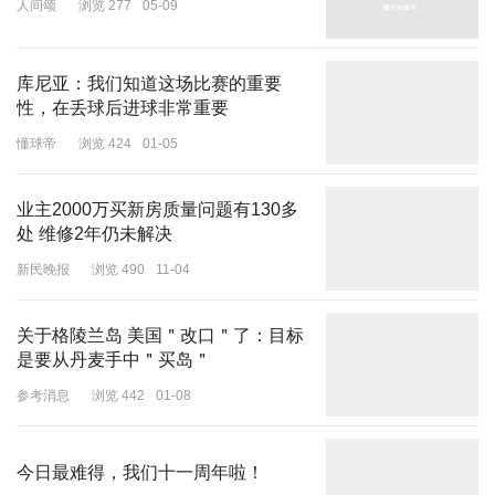
人间颂
浏览 277
05-09
她们纷纷将高高立起的斜切领口半掩面颊，再配上一副黑超墨镜，轻
松营造出“生人勿近”的高级距离感。Elsa Hosk、Rosie Huntington-
库尼亚：我们知道这场比赛的重要
Whiteley 接连上身示范，让“武装到颈”的造型重新成为时尚话题。
性，在丢球后进球非常重要
懂球帝
浏览 424
01-05
业主2000万买新房质量问题有130多
处 维修2年仍未解决
新民晚报
浏览 490
11-04
关于格陵兰岛 美国＂改口＂了：目标
是要从丹麦手中＂买岛＂
参考消息
浏览 442
01-08
今日最难得，我们十一周年啦！