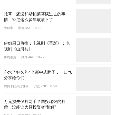
托蒂：还没和斯帕莱蒂谈过去的事
情，经过这么多年该放下了
懂球帝
浏览 451
10-29
伊姐周日热推：电视剧《重影》；电
视剧《山河枕》......
伊周潮流
浏览 464
10-27
心水了好久的4个新中式牌子，一口气
分享给你们
黎贝卡的异想世界
浏览 2781
07-03
万元损失仅补两千？国投瑞银的补
偿，没能让大额投资者“和解”