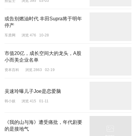
拾盐士
浏览 395
03-03
或告别燃油时代 丰田Supra将于明年
停产
车质网
浏览 476
10-28
市值20亿，成长空间大的龙头，A股
小而美企业名单
资本百科
浏览 2863
02-19
吴速玲曝儿子Joe是恋爱脑
韩小娱
浏览 415
01-11
《我的山与海》遭受痛批，年代剧要
的是接地气