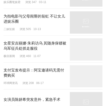
娱乐圈笔娱君
浏览 347
03-11
为拍电影与父母闹掰的翁虹 不让女儿
进娱乐圈
二妹扯娱
浏览 505
10-13
女星安吉丽娜·朱莉访乌 其随身保镖被
乌军征兵处抓走服役
极目新闻
浏览 460
11-07
支付宝发布提示：阿宝邀请码无需付
费购买
环球网资讯
浏览 208
06-17
女演员陈妍希突发意外，紧急手术