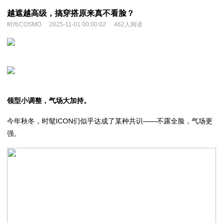
越遮越高级，搞穿搭原来真不看脸？
时尚COSMO
2025-11-01 00:00:02
462人阅读
领型
小
调整，气场大加持。
今年秋冬，时髦ICON们似乎达成了某种共识——不露全脸，气场更
强。