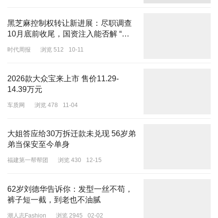
黑芝麻控制权转让新进展：尽职调查
10月底前收尾，国资注入能否解 “冲
饮困局”？
时代周报
浏览 512
10-11
2026款大众宝来上市 售价11.29-
14.39万元
车质网
浏览 478
11-04
大姐答应给30万拆迁款未兑现 56岁弟
弟当保安至今单身
福建第一帮帮团
浏览 430
12-15
62岁刘德华告诉你：发型一丝不苟，
裤子短一截，到老也不油腻
潮人志Fashion
浏览 2945
02-02