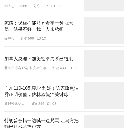
潮人志Fashion
浏览 2935
01-08
历久弥新，越是精华所在。
陈涛：保级不能只寄希望于领袖球
员；结果不好，我一人来承担
懂球帝
浏览 500
10-13
加拿大总理：加美经济关系已结束
北京日报客户端-长安街知事
浏览 433
11-09
广东110-105深圳4利好！陈家政焦泊
乔证明价值，萨林杰统治关键球
篮球资讯达人
浏览 396
01-08
特朗普被指一边喊一边咒骂 让乌方把
顿巴斯地区给俄方