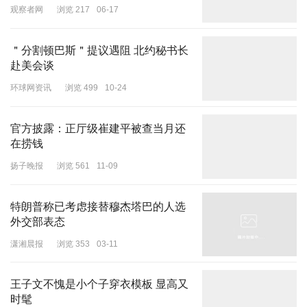
观察者网
浏览 217
06-17
＂分割顿巴斯＂提议遇阻 北约秘书长
赴美会谈
环球网资讯
浏览 499
10-24
官方披露：正厅级崔建平被查当月还
在捞钱
扬子晚报
浏览 561
11-09
特朗普称已考虑接替穆杰塔巴的人选
外交部表态
潇湘晨报
浏览 353
03-11
所以喜欢人字纹的女士或者男士，
喜欢经得起品味的缓慢事物，比起
表面的装饰，可挖掘的内涵更具美学价值。
王子文不愧是小个子穿衣模板 显高又
时髦
潮流的更替跟他们并没有多大的关系，自我构建的审美体系里，
越是