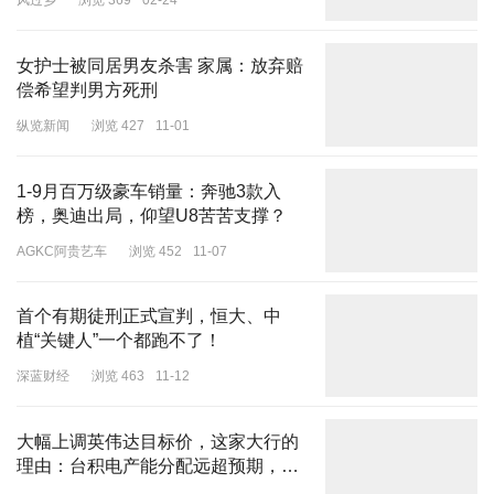
风过乡
浏览 369
02-24
女护士被同居男友杀害 家属：放弃赔
偿希望判男方死刑
纵览新闻
浏览 427
11-01
而在所有古老的服饰文化里，人字纹就是这样的存在，
它代表着一种
老派的生活理念——长久的、低调的审美意愿。
1-9月百万级豪车销量：奔驰3款入
不需要用媚外来彰显存在感，而是在不张扬的选择中，尽量保持对自
榜，奥迪出局，仰望U8苦苦支撑？
我的忠贞。
AGKC阿贵艺车
浏览 452
11-07
首个有期徒刑正式宣判，恒大、中
植“关键人”一个都跑不了！
深蓝财经
浏览 463
11-12
大幅上调英伟达目标价，这家大行的
理由：台积电产能分配远超预期，
OpenAI“闭环交易”