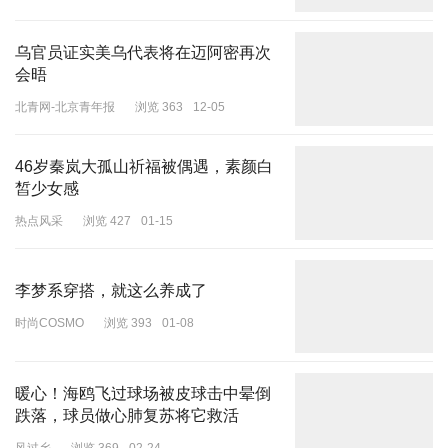
乌官员证实美乌代表将在迈阿密再次
会晤
北青网-北京青年报
浏览 363
12-05
46岁秦岚大孤山祈福被偶遇，素颜白
皙少女感
热点风采
浏览 427
01-15
李梦系穿搭，就这么养成了
时尚COSMO
浏览 393
01-08
暖心！海鸥飞过球场被皮球击中晕倒
跌落，球员做心肺复苏将它救活