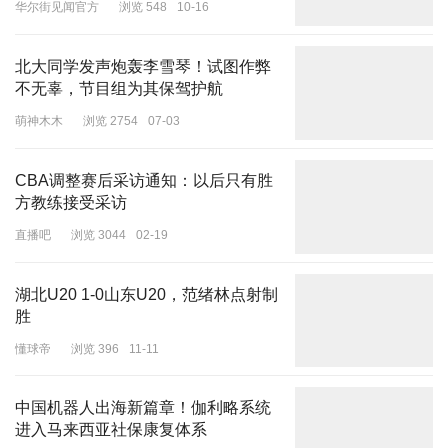
华尔街见闻官方
浏览 548
10-16
北大同学发声炮轰李雪琴！试图作弊
不无辜，节目组为其保驾护航
萌神木木
浏览 2754
07-03
CBA调整赛后采访通知：以后只有胜
方教练接受采访
直播吧
浏览 3044
02-19
湖北U20 1-0山东U20，范绪林点射制
胜
懂球帝
浏览 396
11-11
中国机器人出海新篇章！伽利略系统
进入马来西亚社保康复体系