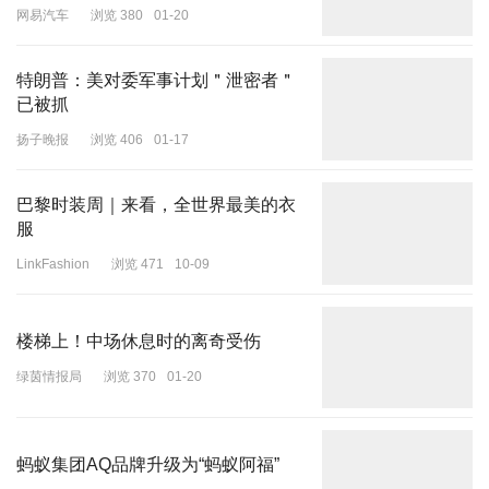
网易汽车
浏览 380
01-20
特朗普：美对委军事计划＂泄密者＂
已被抓
扬子晚报
浏览 406
01-17
巴黎时装周｜来看，全世界最美的衣
服
LinkFashion
浏览 471
10-09
楼梯上！中场休息时的离奇受伤
绿茵情报局
浏览 370
01-20
蚂蚁集团AQ品牌升级为“蚂蚁阿福”