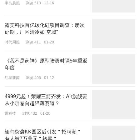
半岛晨报
浏览 513
12-16
露笑科技百亿碳化硅项目调查：屡次
延期，厂区清冷如“空城”
时代周报
浏览 411
01-20
《我不是药神》原型陆勇时隔5年重返
印度
红星新闻
浏览 406
01-12
4999元起！荣耀三箭齐发：Air旗舰要
从小屏卷向超轻薄赛道？
雷科技
浏览 432
01-20
缅甸突袭KK园区后引发＂招聘潮＂
有人被7万美元＂转卖＂