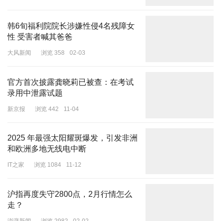
韩6旬福利院院长涉嫌性侵4名残障女
性 受害者喊其爸爸
大风新闻
浏览 358
02-03
官方首次披露龚晓莉已被查：在考试
录用中泄露试题
新京报
浏览 442
11-04
2025 年最强太阳耀斑爆发，引发非洲
和欧洲多地无线电中断
IT之家
浏览 1084
11-12
沪指再度失守2800点，2月行情怎么
走？
澎湃新闻
浏览 2982
02-02