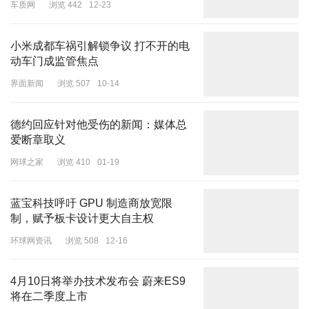
车质网
浏览 442
12-23
小米成都车祸引解锁争议 打不开的电
动车门成监管焦点
界面新闻
浏览 507
10-14
德约回应针对他受伤的新闻：媒体总
爱断章取义
网球之家
浏览 410
01-19
蓝宝科技呼吁 GPU 制造商放宽限
制，赋予板卡设计更大自主权
环球网资讯
浏览 508
12-16
4月10日将举办技术发布会 蔚来ES9
将在二季度上市