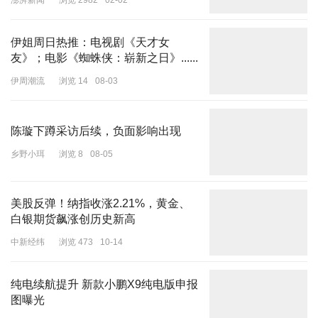
伊姐周日热推：电视剧《天才女
友》；电影《蜘蛛侠：崭新之日》......
伊周潮流
浏览 14
08-03
陈璇下蹲采访后续，负面影响出现
乡野小珥
浏览 8
08-05
美股反弹！纳指收涨2.21%，黄金、
白银期货飙涨创历史新高
中新经纬
浏览 473
10-14
纯电续航提升 新款小鹏X9纯电版申报
图曝光