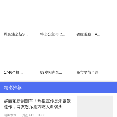
恩智浦全新S...
特步公主与七...
锦缎观察：A...
1746个螺...
89岁相声名...
高市早苗当选...
精彩推荐
赵丽颖新剧翻车！热搜宣传是朱媛媛
遗作，网友怒斥剧方吃人血馒头
萌神木木
浏览 412
01-06