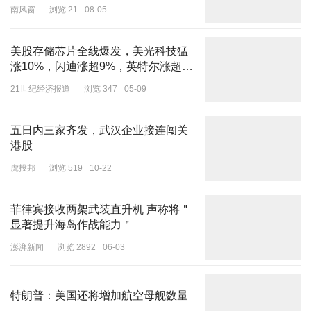
南风窗
浏览 21
08-05
美股存储芯片全线爆发，美光科技猛
涨10%，闪迪涨超9%，英特尔涨超
7%，国际油价突破100美元
21世纪经济报道
浏览 347
05-09
五日内三家齐发，武汉企业接连闯关
港股
虎投邦
浏览 519
10-22
菲律宾接收两架武装直升机 声称将＂
显著提升海岛作战能力＂
澎湃新闻
浏览 2892
06-03
特朗普：美国还将增加航空母舰数量