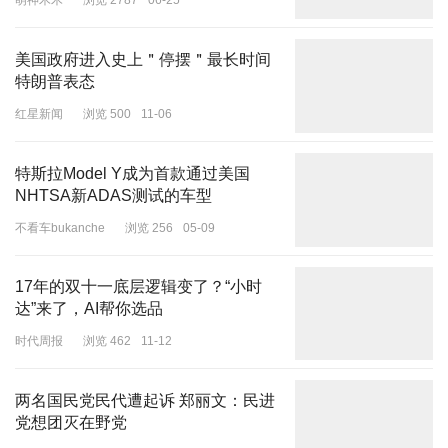
萌神木木
浏览 2787
06-25
更是穿着者内心的延伸：
美国政府进入史上＂停摆＂最长时间
特朗普表态
沉稳、深邃且充满力量
红星新闻
浏览 500
11-06
特斯拉Model Y成为首款通过美国
NHTSA新ADAS测试的车型
冬天的衣柜里如果只能留一件大衣，
不看车bukanche
浏览 256
05-09
那你永远可以相信
黑色大衣
，
适合每个人，经典不过时，优雅又沉稳。
17年的双十一底层逻辑变了？“小时
达”来了，AI帮你选品
时代周报
浏览 462
11-12
两名国民党民代遭起诉 郑丽文：民进
党想团灭在野党