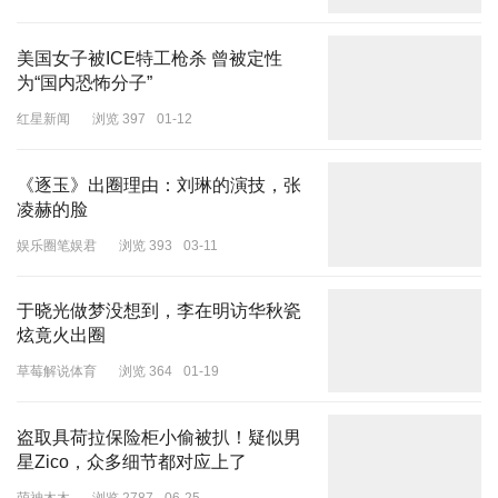
美国女子被ICE特工枪杀 曾被定性
为“国内恐怖分子”
红星新闻
浏览 397
01-12
《逐玉》出圈理由：刘琳的演技，张
凌赫的脸
娱乐圈笔娱君
浏览 393
03-11
于晓光做梦没想到，李在明访华秋瓷
炫竟火出圈
寒风掠过街道，
草莓解说体育
浏览 364
01-19
一抹黑色在人群中显得格外醒目。
盗取具荷拉保险柜小偷被扒！疑似男
那不仅仅是一件大衣，
星Zico，众多细节都对应上了