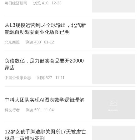
每日经济新闻
浏览 410
12-23
从L3规模运营到L4全球输出，北汽新
能源自动驾驶商业化版图已明
北京商报
浏览 433
01-12
负债数亿，足力健卖食品要开20000
家店
中国企业家杂志
浏览 527
11-11
中科大团队实现AI图表数学逻辑理解
科技行者
浏览 591
11-04
12岁女孩手脚遭绑关厕所17天被虐亡
继母二审维持死刑