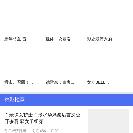
新年将至 普...
世体：坎塞洛...
影史最伟大的...
撤市、召回！...
德雷森：由衷...
女友BELL...
精彩推荐
＂最快女护士＂张水华风波后首次公
开参赛 获女子组第二
每日经济新闻
浏览 466
10-20