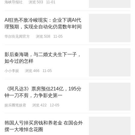
海峡导报社
浏览 503
11-01
AI狂热不敌冷峻现实：企业下调AI代
理预期，实现全自动化仍需数年时间
华尔街见闻官方
浏览 508
11-05
影后秦海璐，与二婚丈夫生下一子，
如今过的怎样
小小李娱
浏览 466
11-05
《阿凡达3》票房预估214亿，195分
钟一刀不剪，力争影史第一
娱乐圈笔娱君
浏览 422
12-05
韩国人亏掉买房钱和养老金 在国会外
摆一大堆悼念花圈