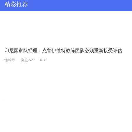
精彩推荐
印尼国家队经理：克鲁伊维特教练团队必须重新接受评估
懂球帝
浏览 527
10-13
《耀眼》是由儒意影业、左城右隅影视文化传媒、万达影业联合出品
扬、王佳璇、王翰闻、高秋梓、姜来、肖沅希、刘亭希、主演的夏日清
看点：该剧改编自晋江文学城时玖远同名小说，讲述都市女孩晴也因
电视剧《》
正在热播