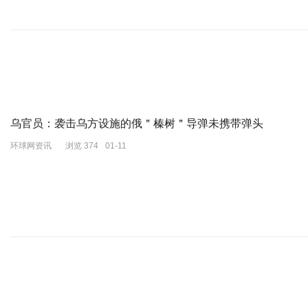
乌官员：袭击乌方设施的俄＂榛树＂导弹未携带弹头
环球网资讯
浏览 374
01-11
《校园之外第一季》（Off Campus Season 1）是由西尔弗·
克斯、米卡·阿卜杜拉等主演的电视剧。
伊姐看点：该剧讲述了一名音乐系学生与大学明星冰球运动员之间出人
书籍《四十个房间》
书店有售