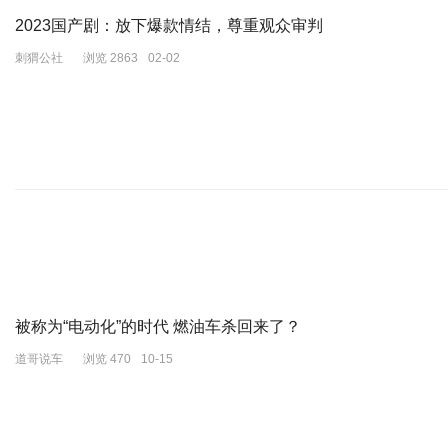
2023国产剧：放下爆款情结，尊重观众审判
刺猬公社
浏览 2863
02-02
被称为“电动化”的时代 燃油车杀回来了？
道哥说车
浏览 470
10-15