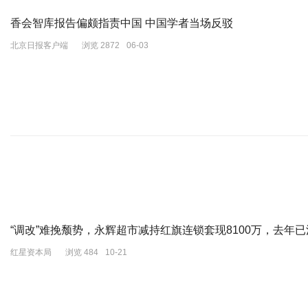
香会智库报告偏颇指责中国 中国学者当场反驳
北京日报客户端
浏览 2872
06-03
“调改”难挽颓势，永辉超市减持红旗连锁套现8100万，去年
红星资本局
浏览 484
10-21