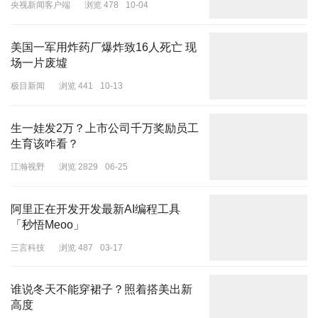
央视新闻客户端
浏览 478
10-04
美国一军用炸药厂爆炸致16人死亡 现
场一片废墟
极目新闻
浏览 441
10-13
生一娃发2万？上市公司千万奖励员工
生育该咋看？
江瀚视野
浏览 2829
06-25
阿里正在开发开发最新AI编程工具
「秒悟Meoo」
三言科技
浏览 487
03-17
谁说冬天不能穿裙子？照着搭美出新
高度