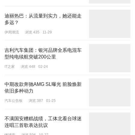
迪丽热巴：从流量到实力，她还能走
多远？
伊周潮流
浏览 435
11-29
吉利汽车集团：银河品牌全系电混车
型纯电续航突破200公里
IT之家
浏览 448
02-24
中期改款奔驰AMG SL曝光 前脸焕新
依旧多种动力
汽车公告板
浏览 387
01-25
不满国安糟糕战绩，工体北看台球迷
连唱三首歌表达抗议