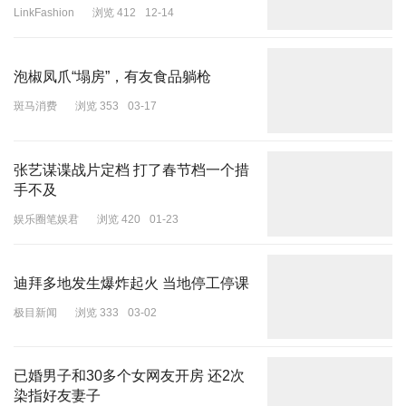
LinkFashion
浏览 412
12-14
泡椒凤爪“塌房”，有友食品躺枪
斑马消费
浏览 353
03-17
张艺谋谍战片定档 打了春节档一个措
手不及
娱乐圈笔娱君
浏览 420
01-23
迪拜多地发生爆炸起火 当地停工停课
极目新闻
浏览 333
03-02
已婚男子和30多个女网友开房 还2次
染指好友妻子