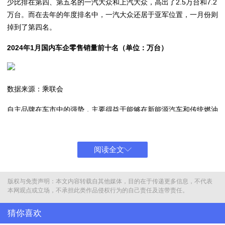
少比排在第四、第五名的一汽大众和上汽大众，高出了2.5万台和7.2
万台。而在去年的年度排名中，一汽大众还居于亚军位置，一月份则
掉到了第四名。
2024年1月国内车企零售销量前十名
（单位：万台）
数据来源：乘联会
自主品牌在车市中的强势，主要得益于能够在新能源汽车和传统燃油
车两大市场齐头并进。在新能源市场，外资与合资品牌中只有特斯拉
表现出色，其它品牌大都比较拉胯，表现不佳。而自主品牌除了比亚
迪之外，吉利和长安的新能源汽车和一些新势力的新能源车也都表现
阅读全文
不错，整体优势依然遥遥领先。在燃油车市场，自主品牌也勇于进
取，一月份自主车企的燃油车零售销量环比增长了23%，合资车企的
版权与免责声明：本文内容转载自其他媒体，目的在于传递更多信息，不代表
燃油车零售销量环比下降15%。
本网观点或立场，不承担此类作品侵权行为的自己责任及连带责任。
在自主品牌的这种双市场进攻之下，三大国外车系中，仅有日系品牌
猜你喜欢
的市占率同比保持了持平，德系和美系的市占率均同比下降。