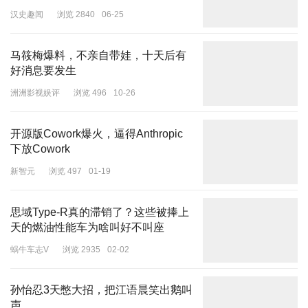
汉史趣闻
浏览 2840
06-25
马筱梅爆料，不亲自带娃，十天后有
好消息要发生
洲洲影视娱评
浏览 496
10-26
开源版Cowork爆火，逼得Anthropic
下放Cowork
新智元
浏览 497
01-19
思域Type-R真的滞销了？这些被捧上
天的燃油性能车为啥叫好不叫座
蜗牛车志V
浏览 2935
02-02
孙怡忍3天憋大招，把江语晨笑出鹅叫
声