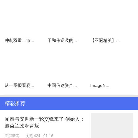
有分析认为，由于吉利和长安两大自主车企在守住传统燃油车的同
时，又能够在新能源汽车市场有所突破，未来的发展后劲将会很大，
非常有可能很快超越仅生产新能源汽车的比亚迪。再加上其它自主车
企的贡献，自主品牌的强势地位或将继续巩固，除非消费风向发生变
化，或者合资品牌在新能源市场有所突破。
冲刺双重上市...
于和伟逆袭的...
【亚冠精英】...
由于电动汽车自身存在一些严重缺陷，不少消费者已经尝到了苦头，
其增速已经开始严重放缓，那么未来的消费风向是否会出现改变，还
很难说。但至少从目前的市场消费结构来看，自主品牌的这种强势地
位一时还是很难改变的。
从一季报看赛...
中国信达资产...
ImageN...
精彩推荐
闻泰与安世新一轮交锋来了 创始人：
遭荷兰政府背叛
澎湃新闻
浏览 424
01-16