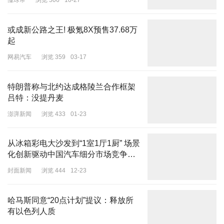
懂球帝
浏览 506
10-27
或成新公路之王! 极氪8X预售37.68万
起
网易汽车
浏览 359
03-17
特朗普称与北约达成格陵兰合作框架
吕特：没提丹麦
澎湃新闻
浏览 433
01-23
从冰箱彩电大沙发到“1室1厅1厨” 场景
化创新驱动中国汽车细分市场竞争升
级
封面新闻
浏览 444
12-23
哈马斯同意“20点计划”提议：释放所
有以色列人质