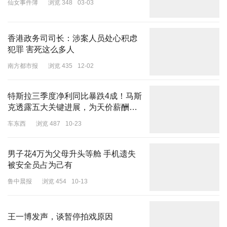
仙女事件簿
浏览 348
03-03
香港政务司司长：涉案人员处心积虑
犯罪 害死这么多人
南方都市报
浏览 435
12-02
特斯拉三季度净利同比暴跌4成！马斯
克透露五大关键进展，为天价薪酬拉
票
车东西
浏览 487
10-23
男子花4万为父母升头等舱 手机遗失
被安全员占为己有
鲁中晨报
浏览 454
10-13
王一博发声，谈暂停拍戏原因