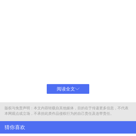
新车外观继续沿用当前的设计风格，轿跑味道浓厚，车顶线条从A柱
便开始下滑，与车尾形成流畅的溜背造型。同时侧面的肩线设计能够
散发出浓厚的肌肉运动感。双腰线设计，能够将后轮拱的宽体造型进
阅读全文
行放大，进一步放大轿跑运动年轻的感觉。
版权与免责声明：本文内容转载自其他媒体，目的在于传递更多信息，不代表
本网观点或立场，不承担此类作品侵权行为的自己责任及连带责任。
猜你喜欢