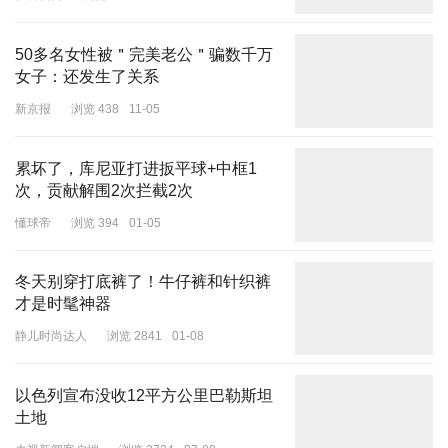
极目新闻
浏览 2833
06-03
2026款MG7搭载全新的车机系统，全系搭载8155芯片，支持手车互
50多名女性被＂完美老公＂骗数千万
联、CarPlay、CarLink、HiCar，安卓生态应用宝等。其中车机搭载
女子：还发生了关系
元神AI语音大模型，实现AI闲聊、AI百科、AI用车专家、音乐随心
搜、AI随行指问，大幅度提升车机交互功能。新系统支持搭载8155
新京报
浏览 438
11-05
芯片车机OTA升级。
累坏了，库尼亚打进扳平球+中框1
次，贡献解围2次拦截2次
懂球帝
浏览 394
01-05
冬天别穿打底裤了！牛仔裤和针织裤
才是时髦神器
静儿时尚达人
浏览 2841
01-08
以色列宣布没收12平方公里巴勒斯坦
土地
辅助驾驶方面，2026款MG7搭载了NGP高阶智能驾驶辅助系统。基