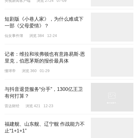
央视新闻客户端
浏览 2724
07-09
于上汽自研算法及23个高阶感知硬件，该系统集成了ISC智能巡航、
ALC智能变道辅助、ACC、AEB等22项核心功能，全方位覆盖日常
短剧版《小巷人家》，为什么难成下
出行场景。
一部《父母爱情》？
仙女事件簿
浏览 384
12-24
动力表现上，2026款MG7延续了双动力布局：1.5T版本输出138kW
记者：维拉和埃弗顿也有意路易斯-恩
里克，伯恩茅斯的报价最具体
及300N·m峰值扭矩，匹配7速湿式双离合变速箱。2.0T版本则更为
强悍，最大功率达192kW，405N·m搭配9AT变速箱。更令人期待的
懂球帝
浏览 360
01-29
是，高配车型集成了E-LSD电子限滑差速器、VGS可变传动比转向、
mCDC智能可调电控悬架，这在15万级的燃油前驱车中，依然是“独
与抖音退货服务“分手”，1300亿王卫
一份”的存在。
有何打算？
雷达财经
浏览 421
12-23
福建舰、山东舰、辽宁舰 作战能力不
止“1+1+1”