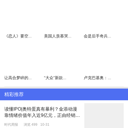
新车继续沿用无边框车门设计。前脸采用家族化设计语言，配备有扁
平且较大尺寸的进气格栅，并设计有细长的大灯组。此外，新车采用
MG黑色车标，整体展现出较运动的风格。
《恋人》要空...
美国人羡慕哭...
会是后手奇兵...
新车尾部依旧采用贯穿式尾灯设计，搭配双边四出的排气，排气内部
带有手动阀门。另外，车尾还带自适应的三段式电动尾翼，使得整台
车气质瞬间得到提升，更适合年轻人的审美。
让高合梦碎的...
“大众”新款...
卢克巴基奥：...
精彩推荐
读懂IPO|奥特蛋真有暴利？金添动漫
靠情绪价值年入近9亿元，正由经销批
发走向零售店
时代周报
浏览 499
10-31