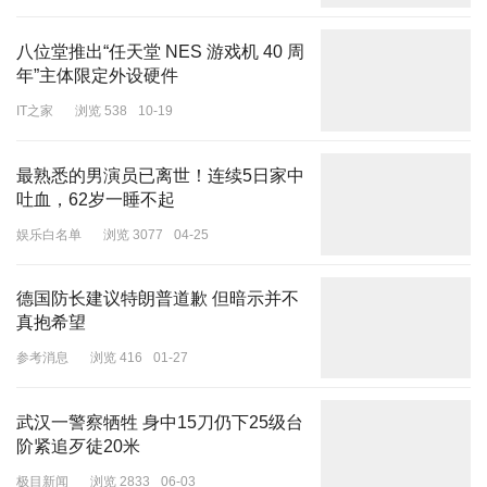
尺寸方面，该车长宽高分别为4884/1889/1447毫米，轴距为2778毫
八位堂推出“任天堂 NES 游戏机 40 周
米。这次新增冰晶蓝车漆颜色。
年”主体限定外设硬件
IT之家
浏览 538
10-19
最熟悉的男演员已离世！连续5日家中
吐血，62岁一睡不起
娱乐白名单
浏览 3077
04-25
内饰设计采用创新的多屏互联布局，更加强调运动的包围感，与目前
流行的新能源风格完全不同。多层次的结构，搭配丰富的用料，进一
德国防长建议特朗普道歉 但暗示并不
步带来强烈的层次感。方向盘继续维持上下平底的设计，搭配小巧的
真抱希望
电子换挡杆。
参考消息
浏览 416
01-27
武汉一警察牺牲 身中15刀仍下25级台
阶紧追歹徒20米