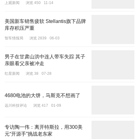
上观新闻
浏览 450
11-14
美国新车销售疲软 Stellantis旗下品牌
配置上，26款MG7拿出满满的诚意，全系标配BOSE音响、座椅通
库存积压严重
风加热、电动尾门、全景天窗、256色氛围灯、双边四出运动排气、
智车情报局
浏览 2839
06-03
19寸轮毂、三段式尾翼、无框车门、8155芯片、手车互联等。
男子在甘肃山洪中连人带车失踪 其子
亲眼看父亲被冲走
红星新闻
浏览 38
07-28
在发布会现场，看到各种各样改装的MG7，深深感受到一台车影响
着一群人。不怕燃油车跑得快，就怕燃油车有辅助驾驶。2026款
MG7不仅保留了机械素质的传统长板，更通过NGP和互联功能的加
4680电池的大饼，马斯克不想画了
入，填补了此前最大的智能化短板。对于那些既想要燃油车驾驶乐
远川科技评论
浏览 417
01-09
趣，又舍不得新能源车智能化体验的年轻消费者来说，这台完全体的
MG7，或许是目前市面上唯一的解。
专访陶一伟：离开特斯拉，用300美
元“开源手”挑战老东家