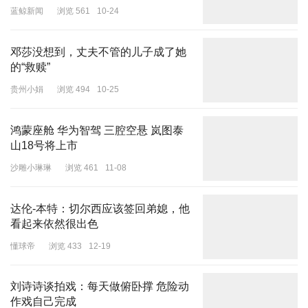
蓝鲸新闻
浏览 561
10-24
邓莎没想到，丈夫不管的儿子成了她
的“救赎”
贵州小娟
浏览 494
10-25
鸿蒙座舱 华为智驾 三腔空悬 岚图泰
山18号将上市
沙雕小琳琳
浏览 461
11-08
达伦-本特：切尔西应该签回弟媳，他
看起来依然很出色
懂球帝
浏览 433
12-19
刘诗诗谈拍戏：每天做俯卧撑 危险动
作戏自己完成