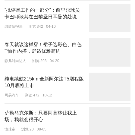
“批评是工作的一部分”：前里尔球员
卡巴耶谈其在巴黎圣日耳曼的处境
绿茵情报局
浏览 342
04-10
春天就该这样穿！裙子选彩色、白色
T恤作内搭，舒适优雅简约
静儿时尚达人
浏览 293
04-20
纯电续航215km 全新阿尔法T5增程版
10月底将上市
网易汽车
浏览 472
10-12
萨勒马克尔斯：只要阿莫林让我上
场，我就会很开心
懂球帝
浏览 20
08-05