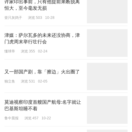
许家印出事前，只有他提前果断脱离
恒大，至今毫发无损
壹只灰鸽子
浏览 503
10-28
津媒：萨尔瓦多的未来还没协商，津
门虎周末举行壮行会
懂球帝
浏览 355
02-24
又一部国产剧，靠「擦边」火出圈了
独立鱼
浏览 531
02-05
莫迪视察印度首艘国产航母:名字就让
巴基斯坦睡不着
鲁中晨报
浏览 457
10-22