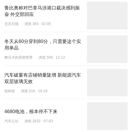
鲁比奥称对巴拿马涉港口裁决感到振
奋 外交部回应
北京日报
浏览 383
02-05
冬天从60分穿到80分，只需要这个实
用单品
黎贝卡的异想世界
浏览 509
12-12
汽车破窗有店铺销量陡增 新能源汽车
双层玻璃无效
快科技
浏览 516
10-19
4680电池，根本停不下来
汽车公社
浏览 2632
07-03