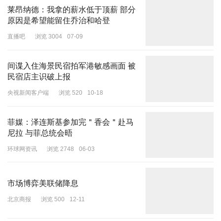
莱昂纳德：我拿的薪水低于顶薪 部分
原因是希望能留住乔治和哈登
直播吧
浏览 3004
07-09
间谍入住海景民宿拍军港敏感画面 被
民宿店主识破上报
央视新闻客户端
浏览 520
10-18
菲媒：泽连斯基参加完＂香会＂赴马
尼拉 与菲总统会晤
环球网资讯
浏览 2748
06-03
市场博弈美联储降息
北京商报
浏览 500
12-11