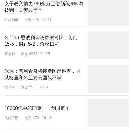
女子卷入前夫780余万巨债 诉讼9年均
被判＂夫妻共债＂
红星新闻
浏览 416
12-24
米兰1-0恩波利全场数据对比：射门
15-5，射正5-2，角球11-4
直播吧
浏览 2835
04-25
米体：普利希奇将接受医疗检查，阿
莱格里和米兰对美国队不满
懂球帝
浏览 551
10-16
10000亿中芯国际，一剑封喉！
飞鲸投研
浏览 476
10-16