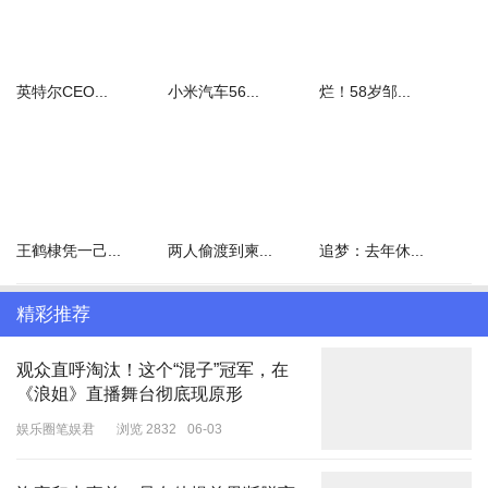
英特尔CEO...
小米汽车56...
烂！58岁邹...
王鹤棣凭一己...
两人偷渡到柬...
追梦：去年休...
精彩推荐
观众直呼淘汰！这个“混子”冠军，在
《浪姐》直播舞台彻底现原形
娱乐圈笔娱君
浏览 2832
06-03