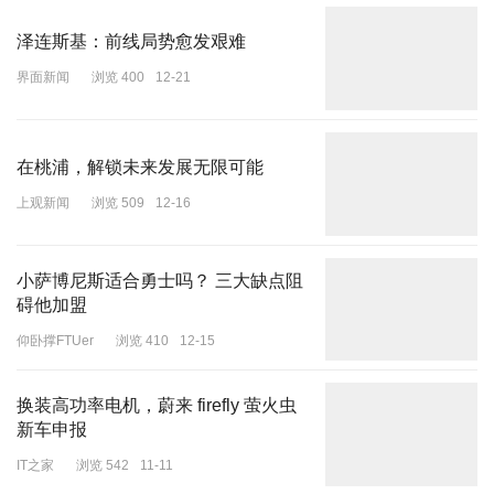
泽连斯基：前线局势愈发艰难
界面新闻
浏览 400
12-21
在桃浦，解锁未来发展无限可能
上观新闻
浏览 509
12-16
小萨博尼斯适合勇士吗？ 三大缺点阻
碍他加盟
仰卧撑FTUer
浏览 410
12-15
换装高功率电机，蔚来 firefly 萤火虫
新车申报
IT之家
浏览 542
11-11