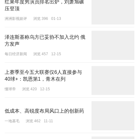
红果年度男演员排名出炉，刘萧旭碾
压登顶
洲洲影视娱评
浏览 396
01-13
泽连斯基称乌方已妥协不加入北约 俄
方发声
每日经济新闻
浏览 457
12-15
上赛季至今五大联赛仅6人直接参与
40球+：凯恩第1，青木在列
懂球帝
浏览 420
12-15
低成本、高锐度布局风口上的创新药
一地基毛
浏览 462
11-11