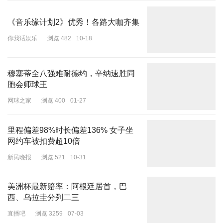
《音乐缘计划2》优秀！各路大咖齐集
你我话娱乐
浏览 482
10-18
穆塞蒂全八强难耐德约，辛纳速胜同
胞会师球王
网球之家
浏览 400
01-27
里程偏差98%时长偏差136% 女子坐
网约车被扣费超10倍
新民晚报
浏览 521
10-31
美洲杯最新赔率：阿根廷居首，巴
西、乌拉圭分列二三
直播吧
浏览 3259
07-03