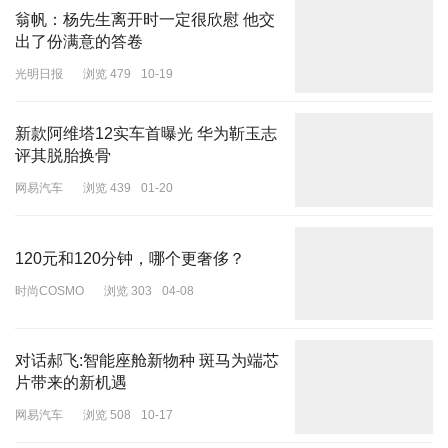
翁帆：杨先生离开时一定很欣慰 他交
出了份满意的答卷
光明日报
浏览 479
10-19
新款阿维塔12实车首曝光 华为靳玉志
评其脱胎换骨
网易汽车
浏览 439
01-20
120元和120分钟，哪个更奢侈？
时尚COSMO
浏览 303
04-08
对话郝飞:智能座舱新物种 斑马为端芯
片带来的新机遇
网易汽车
浏览 508
10-17