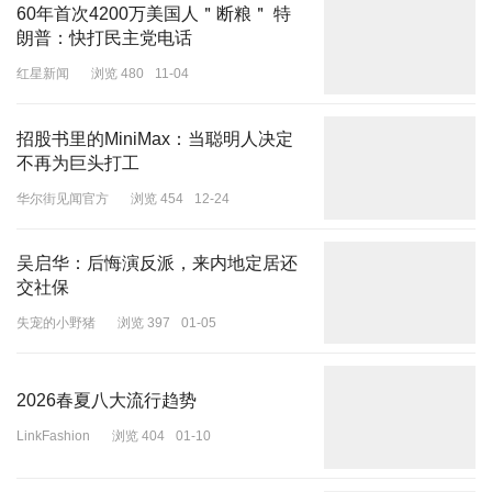
60年首次4200万美国人＂断粮＂ 特
朗普：快打民主党电话
红星新闻
浏览 480
11-04
招股书里的MiniMax：当聪明人决定
不再为巨头打工
华尔街见闻官方
浏览 454
12-24
吴启华：后悔演反派，来内地定居还
交社保
失宠的小野猪
浏览 397
01-05
2026春夏八大流行趋势
LinkFashion
浏览 404
01-10