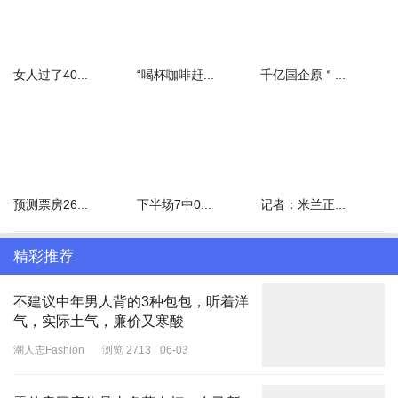
女人过了40...
“喝杯咖啡赶...
千亿国企原＂...
预测票房26...
下半场7中0...
记者：米兰正...
精彩推荐
不建议中年男人背的3种包包，听着洋
气，实际土气，廉价又寒酸
潮人志Fashion
浏览 2713
06-03