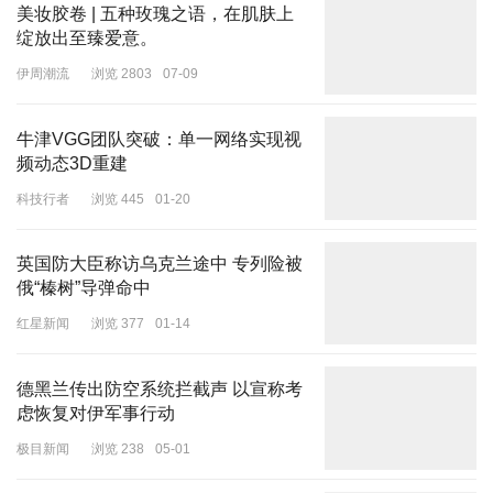
美妆胶卷 | 五种玫瑰之语，在肌肤上
绽放出至臻爱意。
伊周潮流
浏览 2803
07-09
牛津VGG团队突破：单一网络实现视
频动态3D重建
科技行者
浏览 445
01-20
英国防大臣称访乌克兰途中 专列险被
俄“榛树”导弹命中
红星新闻
浏览 377
01-14
德黑兰传出防空系统拦截声 以宣称考
虑恢复对伊军事行动
极目新闻
浏览 238
05-01