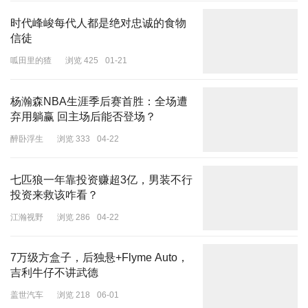
时代峰峻每代人都是绝对忠诚的食物
信徒
呱田里的猹
浏览 425
01-21
杨瀚森NBA生涯季后赛首胜：全场遭
弃用躺赢 回主场后能否登场？
醉卧浮生
浏览 333
04-22
七匹狼一年靠投资赚超3亿，男装不行
投资来救该咋看？
江瀚视野
浏览 286
04-22
7万级方盒子，后独悬+Flyme Auto，
吉利牛仔不讲武德
盖世汽车
浏览 218
06-01