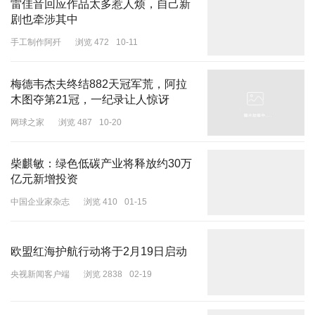
雷佳音回应作品太多惹人烦，自己新
剧也牵涉其中
手工制作阿歼
浏览 472
10-11
梅德韦杰夫终结882天冠军荒，阿拉
木图夺第21冠，一纪录让人惊讶
网球之家
浏览 487
10-20
柴麒敏：绿色低碳产业将释放约30万
亿元新增投资
中国企业家杂志
浏览 410
01-15
欧盟红海护航行动将于2月19日启动
央视新闻客户端
浏览 2838
02-19