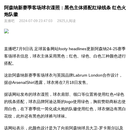
阿森纳新赛季客场球衣谍照：黑色主体搭配红绿线条 红色火
炮队徽
直播吧
2024-07-09 23:47:03
2925人阅读
直播吧7月9日讯 足球装备网站footy headlines更新阿森纳24-25赛季
客场球衣信息，球衣主体采用黑色；红色、绿色、白色三种颜色进行
搭配。
这款阿森纳新赛季客场球衣与英国品牌Labrum London合作设计，
据@ArsenalShirt透露，球衣将在7月18日发售。
据该网站发布的球衣谍照，球衣肩部、领口等位置将使用红色+绿色
的线条搭配，球衣品牌阿迪达斯的logo使用绿色，胸前赞助商标志使
用白色，在下赛季统一简化成火炮的队徽使用红色，球衣侧边有黑白
花纹，此外还有黑色的球裤与球袜。
该网站表示，此颜色设计是为了向前阿森纳球员大卫-罗卡斯尔以及