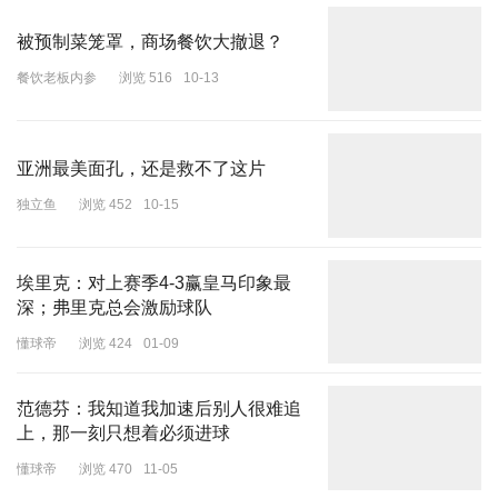
被预制菜笼罩，商场餐饮大撤退？
餐饮老板内参
浏览 516
10-13
亚洲最美面孔，还是救不了这片
独立鱼
浏览 452
10-15
埃里克：对上赛季4-3赢皇马印象最
深；弗里克总会激励球队
懂球帝
浏览 424
01-09
范德芬：我知道我加速后别人很难追
上，那一刻只想着必须进球
懂球帝
浏览 470
11-05