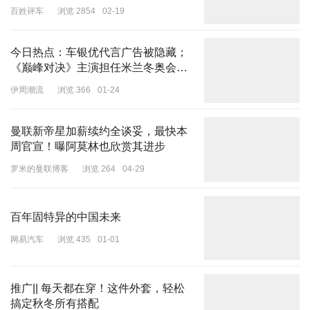
成，后腰周雨诺，徐正鹏，攻击线何思凡，孔玺诺，王涵宇，中锋张
百姓评车
浏览 2854
02-19
伯霖。
今日热点：车银优代言广告被隐藏；
《巅峰对决》主演担任米兰冬奥会火
炬手……
伊周潮流
浏览 366
01-24
曼联新帝星加薪续约全谈妥，最快本
周官宣！曝阿莫林也欣赏其进步
罗米的曼联博客
浏览 264
04-29
百年固特异的中国未来
网易汽车
浏览 435
01-01
推广|| 每天都在穿！这件外套，轻松
搞定秋冬所有搭配