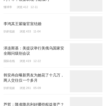
懂球帝
浏览 412
12-11
李鸿其王紫璇官宣结婚
扒虾侃娱
浏览 433
11-04
泽连斯基：美提议举行美俄乌国家安
全顾问级别会议
国际在线
浏览 419
12-22
韩安冉自曝新男友为她花了十几万，
两人交往仅一个多月
扒虾侃娱
浏览 261
05-09
芦哲：降准降息利好哪些权益资产？