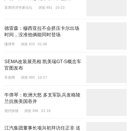
首席经济学家论坛
浏览 491
10-23
德雷森：穆西亚拉不会挤压卡尔出场
时间，没准他俩能同时登场
懂球帝
浏览 433
01-08
SEMA改装展亮相 凯美瑞GT-S概念车
官图发布
车质网
浏览 495
10-27
牛弹琴：欧洲大怒 多支军队兵发格陵
兰抗衡美国吞并
现代快报
浏览 398
01-18
江汽集团董事长项兴初拜访任正非 送