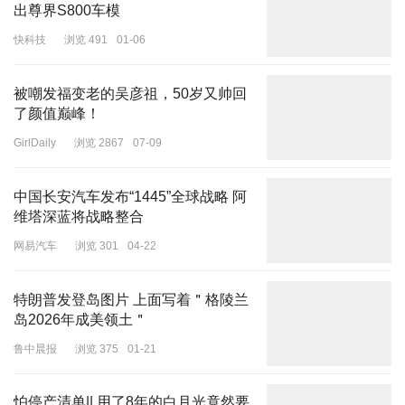
出尊界S800车模
快科技
浏览 491
01-06
被嘲发福变老的吴彦祖，50岁又帅​回
了颜值巅峰！
GirlDaily
浏览 2867
07-09
中国长安汽车发布“1445”全球战略 阿
维塔深蓝将战略整合
网易汽车
浏览 301
04-22
特朗普发登岛图片 上面写着＂格陵兰
岛2026年成美领土＂
鲁中晨报
浏览 375
01-21
怕停产清单|| 用了8年的白月光竟然要