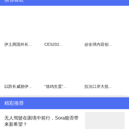
伊土两国外长...
CES202...
@全球内容创...
以防长威胁伊...
“借鸡生蛋”...
拉法口岸大批...
精彩推荐
而3天后这次交手，U16国足吸取了教训。中国U16男足此役上半场
无人驾驶在困境中前行，Sora能否带
来新希望？
派出的首发为：门将秦子牛，后卫张旭尧，南子勋，李均鹏，金昱