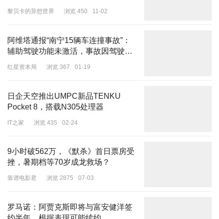
黎贝卡的异想世界
浏览 450
11-02
阿维塔通报“南宁15辆车连撞事故”：
上半场U16国足便攻势如潮，年仅15岁的中锋张伯霖在第24分钟、
辅助驾驶功能未激活，事故因驾驶员
第42分钟和第45分钟连进3球，上演帽子戏法，朝鲜队半场结束前吊
导致
门扳回一球，U16国足上半场以3-1领先朝鲜。
红星资本局
浏览 367
01-19
易边再战，状态火爆的张伯霖右路得球突进后爆射挂死角再入一球，
日企天空推出UMPC新品TENKU
本场完成“大四喜”。张伯霖这场出色表现，也让他几乎锁定球队主力
Pocket 8，搭载N305处理器
中锋位置。
IT之家
浏览 435
02-24
最终U16国足4-1战胜朝鲜，以一场酣畅淋漓的大胜，结束了本期香
河集训。
9小时破562万，《默杀》首日票房受
挫，暑期档等70岁成龙救场？
靠谱电影君
浏览 2875
07-03
罗马诺：阿贾克斯即将与富安健洋签
约半年，根据表现可能续约