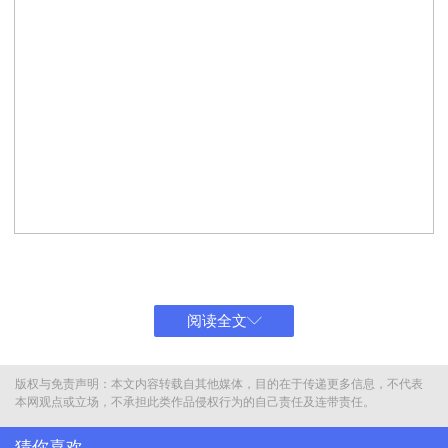
3天前两队的首场热身赛中，U16国足0-2负于朝鲜U16。当时U16国
阅读全文
足在上半场与对手0-0战平情况下，下半场闪电丢球，并且被朝鲜队
打反击再进1球。
版权与免责声明：本文内容转载自其他媒体，目的在于传递更多信息，不代表
本网观点或立场，不承担此类作品侵权行为的自己责任及连带责任。
猜你喜欢