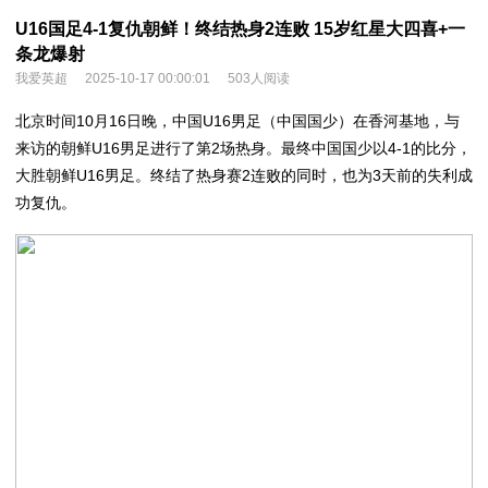
U16国足4-1复仇朝鲜！终结热身2连败 15岁红星大四喜+一
条龙爆射
我爱英超
2025-10-17 00:00:01
503人阅读
北京时间10月16日晚，中国U16男足（中国国少）在香河基地，与
来访的朝鲜U16男足进行了第2场热身。最终中国国少以4-1的比分，
大胜朝鲜U16男足。终结了热身赛2连败的同时，也为3天前的失利成
功复仇。