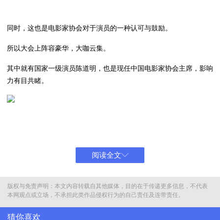
同时，这也是电影家协会对于演员的一种认可与鼓励。
所以大会上阵容豪华，大咖云集。
其中就有国家一级演员陈道明，也是现任中国电影家协会主席，影响
力有目共睹。
还有前主席李雪健也亮相镜头，69岁的老戏骨神采奕奕，精气神十
足，想必还能给观众贡献更多的作品与角色。
阅读全文
版权与免责声明：本文内容转载自其他媒体，目的在于传递更多信息，不代表
本网观点或立场，不承担此类作品侵权行为的自己责任及连带责任。
除此之外，中生代演员与青年演员们也不少。
猜你喜欢