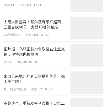
果然，能做到刘德华这样的程度，毕竟不多，内娱懂得自律的男演员
虎嗅APP
浏览 441
12-21
太少了。
02
太阳大胜篮网！努尔基奇吊打赵四，
女演员
三巨合砍66分，戈登+3替补精准
其实让男演员接受素颜出镜，好像也不是什么难事。反倒是女演员愿
篮球资讯达人
浏览 3105
02-02
意放弃妆容，直面镜头，已经是很有诚意的态度了。
图片报：乌尊正努力争取留在法兰克
这不，本次会议上就有几位女演员吸引观众的注意。
福，许特尔也想留他
比如，周迅。
懂球帝
浏览 40
07-28
上身穿着新中式盘扣款式的衣服，随意地头发扎在脑后。
来自天南地北的春日穿搭和美景，都
脸上还戴着一个透明框眼镜，看着低调又不失气质，不愧是影后啊，
太美了吧！
这风范拿捏得死死的。
黎贝卡的异想世界
浏览 362
03-17
不是这个，重新发皇马官推今日第二