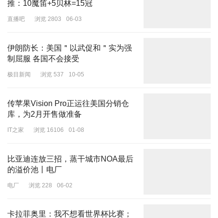
推：10魔笛+5贝林=15冠
而且我要是不说，你能猜出周迅已经49岁了吗？
直播吧
浏览 2803
06-03
虽然她的脸上也不乏一些瑕疵，
伊朗防长：美国＂以武促和＂实为强
但一个直奔50岁的中年女演员，脸上有痘坑和毛孔粗大的问题并不
制屈服 各国不会接受
意外，而且她连个法令纹都没有，皮肤紧致，没有垮脸，这就赢麻
极目新闻
浏览 537
10-05
了。
传苹果Vision Pro正运往美国分销仓
库，为2月开售做准备
IT之家
浏览 16106
01-08
另一边的海清，观众也不陌生。
比亚迪连放三招，蒸干城市NOA最后
只是她因为《我本是高山》口碑扑街，这个时候坐在会议上显得没有
的溢价池丨电厂
什么底气。
电厂
浏览 228
06-02
而且海清这张脸差点让人没敢认，下巴尖得都能戳破胸口，苹果肌附
近也比较僵硬紧绷，看着就像是科技狠活用多了。
卡拉菲奥里：我不想看世界杯比赛；