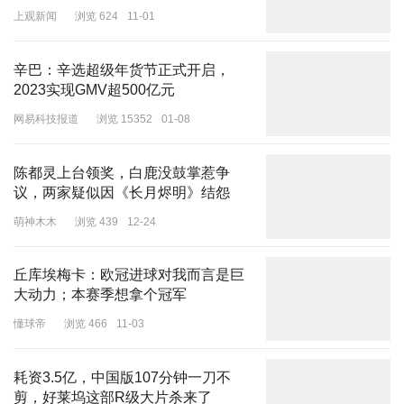
高清镜头下，易烊千玺的脸上有着好几处痘坑痘印，胡茬也没刮得特
上观新闻
浏览 624
11-01
别干净，整个人看起来又颓废又邋遢。
实在没有年轻人的朝气蓬勃。
辛巴：辛选超级年货节正式开启，
2023实现GMV超500亿元
网易科技报道
浏览 15352
01-08
陈都灵上台领奖，白鹿没鼓掌惹争
既然是青年演员的代表，还是要拿出一些精神头来，起码要做好皮肤
议，两家疑似因《长月烬明》结怨
管理吧？
萌神木木
浏览 439
12-24
第三位：刘德华。
如今香港电影的“顶梁柱”，非刘德华莫属了。
丘库埃梅卡：欧冠进球对我而言是巨
大动力；本赛季想拿个冠军
不仅作品高产，而且手握爆款IP《流浪地球3》，他在内地的号召力
懂球帝
浏览 466
11-03
也是毋庸置疑的。
耗资3.5亿，中国版107分钟一刀不
剪，好莱坞这部R级大片杀来了