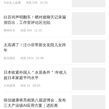
Yuki女人故事
浏览 546
10-30
而且46岁的黄晓明老态明显，不光是法令纹重，脖子上的颈纹也相
当抢镜。
白百何声明翻车！晒对接聊天记录漏
洞百出，工作室评论区沦陷
按照这个发展势头，估计他要成为第二个沈腾了，还是减减肥吧！
萌神木木
浏览 469
11-10
第二位：易烊千玺。
青年电影演员中，00后小生易烊千玺确实争气，手握几部爆款电
太高调了！汪小菲带新女友陪儿女跨
年
影，成绩斐然。
娱乐团长
浏览 2924
01-08
这次能够跟前辈们共同参加中国电影协会，也是排面十足啊。
但23岁的他，怎么看起来像是33岁的？
日本收紧外国人＂永居条件＂:年收入
超日本家庭平均水平
大风新闻
浏览 16
08-05
镁信健康将亮相第八届进博会，发布
这张脸上是一点少年感都不剩了，而且皮肤还不如黄晓明看着好呢。
三大产业级AI应用方案｜进距离