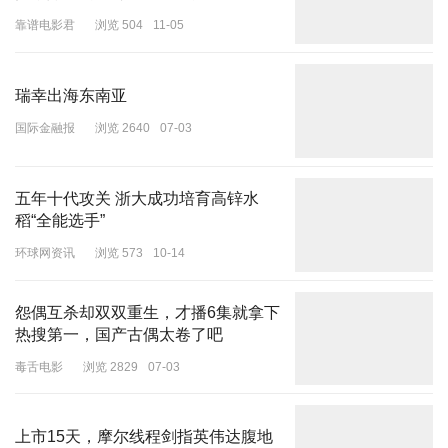
靠谱电影君
浏览 504
11-05
而且相比于其他中年男演员，刘德华个人形象上的管理很用心，62
岁的年纪脸上有点褶子太正常了，身材没走样就已经很难得了。
瑞幸出海东南亚
反观吴京，整个人开始往油腻的路线上走了。
国际金融报
浏览 2640
07-03
第四位：吴京。
因为情感综艺上的表现，吴京的路人缘明显下滑。
五年十代攻关 浙大成功培育高锌水
稻“全能选手”
但作为内地电影界的大咖，主演票房TOP1的演员，他自然要出席会
环球网资讯
浏览 573
10-14
议。
不过，镜头中的他对比刘德华的状态差远了，胖了一大圈不说，还越
怨偶互杀却双双重生，才播6集就拿下
长越像赵本山，尤其是戴着个鸭舌帽的造型，看着更像了。
热搜第一，国产古偶太卷了吧
毒舌电影
浏览 2829
07-03
上市15天，摩尔线程剑指英伟达腹地