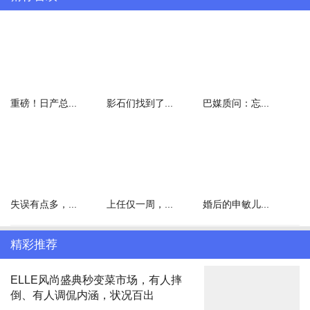
只不过偶像包袱重的他们，在面对人民大会堂这里的高清镜头后，一
下子就没脾气了，“真实颜值”遭到曝光，究竟谁能扛得住镜头，谁又
翻车了？
01
重磅！日产总...
影石们找到了...
巴媒质问：忘...
男演员
先来看男演员都是什么状态。
第一位：黄晓明。
看到黄晓明的那一刻，屏幕前的我忍不住发出疑问：这是肿么了呀？
失误有点多，...
上任仅一周，...
婚后的申敏儿...
原来他也没有逃过中年男星“发福”的问题，整张脸都开始横着长了。
精彩推荐
脖子粗，脸盘子大，向来引以为傲的下颌线都模糊不清。
ELLE风尚盛典秒变菜市场，有人摔
倒、有人调侃内涵，状况百出