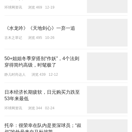
环球网资讯
浏览 469
12-19
《水龙吟》《天地剑心》一弃一追
古木之草记
浏览 495
10-26
活动结束后，还有多位网友在伦敦街头偶遇Angelababy和经纪人
Kim姐和化妆师春楠一起逛街，Angelababy还和小粉丝在街头合
50+姐姐冬季穿搭别“作妖”，4个法则
影。
穿得简约高级，时髦极了
静儿时尚达人
浏览 439
12-12
日本经济长期疲软，日元购买力跌至
53年来最低
环球网资讯
浏览 344
02-24
托辛：很荣幸在队内是资深球员；“叔
叔”的外号来自马杜埃凯