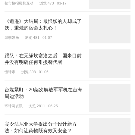
太空、“一键养虾”……
都市快报橙柿互动
浏览 473
03-17
《逍遥》大结局：最恨妖的人却成了
妖，秉烛的宿命太扎心！
另一位和Angelababy同飞机的旅客也晒出了抓拍图，旅客称一觉醒
肆季娱乐
浏览 481
01-07
来就看到了Angelababy，夸赞Angelababy的红色新中式外套很好
看，本人又瘦又美。
跟队：在无缘坎塞洛之后，国米目前
并没有明确任何引援替代者
懂球帝
浏览 398
01-06
仔细看Angelababy上身穿着红色的新中式大褂，下身搭配白色休闲
台媒紧盯：20架次解放军军机在台海
周边活动
裤，鞋子和帽子也是白色的，搭配得十分新颖。不过仔细看
Angelababy的衣服好裤子上皱皱巴巴的，头发也相当凌乱，想来是
环球网资讯
浏览 2811
06-25
舟车劳顿顾不上整理。
宾夕法尼亚大学提出分子设计新方
法：如何让药物既有效又安全？