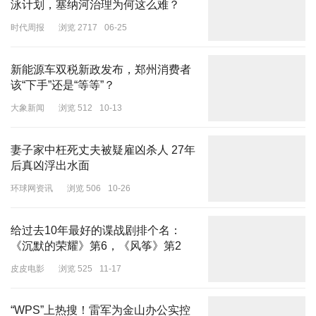
泳计划，塞纳河治理为何这么难？
很多，
时代周报
浏览 2717
06-25
新能源车双税新政发布，郑州消费者
该“下手”还是“等等”？
大象新闻
浏览 512
10-13
妻子家中枉死丈夫被疑雇凶杀人 27年
Angelababy解禁后，网传她要入组拍戏，还有网友称她要回归跑
后真凶浮出水面
男。不过从Angelababy的行程来看，她在内娱复出并不容易。
环球网资讯
浏览 506
10-26
本文为原创，抄袭必究；如有侵权，请联系删除
给过去10年最好的谍战剧排个名：
《沉默的荣耀》第6，《风筝》第2
皮皮电影
浏览 525
11-17
“WPS”上热搜！雷军为金山办公实控