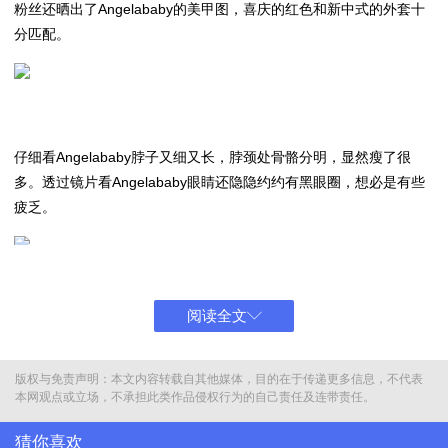
粉丝还晒出了Angelababy的美甲图，喜庆的红色和新中式的外套十
分匹配。
仔细看Angelababy脖子又细又长，脖颈处骨骼分明，显然瘦了很
多。透过镜片看Angelababy眼睛还隐隐约约有黑眼圈，想必是有些
疲乏。
阅读全文
粉丝贴心的为Angelababy准备了礼物，有人准备了一朵超大的纸折
玫瑰花，有人奉上一个可爱的娃娃。Angelababy接过粉丝准备的礼
物，和粉丝们一一互动。不过从照片来看，现场的粉丝并不多。
版权与免责声明：本文内容转载自其他媒体，目的在于传递更多信息，不代表
本网观点或立场，不承担此类作品侵权行为的自己责任及连带责任。
猜你喜欢