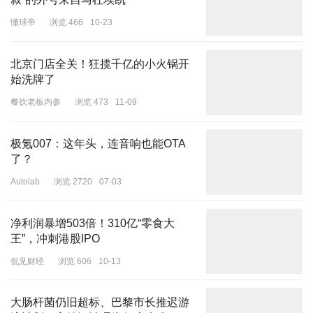
懂球帝
浏览 466
10-23
其实就在Angelababy出发前，还有网友在伦敦机场偶遇
Angelababy。当时她同样戴着和上海的同款帽子，裤子也是同一
条，只不过红色新中式大褂换成了红色针织衫。偶遇者称
北京门店全关！狂揽千亿的小火锅开
始洗牌了
Angelababy本人又高又瘦又美，人也很nice。
餐饮老板内参
浏览 473
11-09
极氪007：这年头，连音响也能OTA
了？
对于Angelababy回国，网友却不似粉丝那么激动。有网友感慨
Autolab
浏览 2720
07-03
Angelababy的人气大不如从前，接机现场都没什么人，还有人喊话
Angelababy还是回国外发展。
净利润暴增503倍！310亿“零食大
王”，冲刺港股IPO
侃见财经
浏览 606
10-13
的确，当天虽然有粉丝来给Angelababy接机，但却只有零零散散几
大肠杆菌仍旧超标、巴黎市长推迟游
个人，和从前寸步难行的状态相比，Angelababy的人气确实凋零了