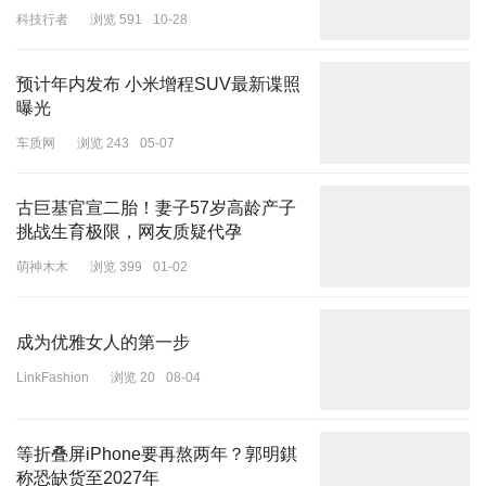
科技行者
浏览 591
10-28
对于Angelababy的状态，粉丝也是议论纷纷——
预计年内发布 小米增程SUV最新谍照
曝光
车质网
浏览 243
05-07
古巨基官宣二胎！妻子57岁高龄产子
挑战生育极限，网友质疑代孕
萌神木木
浏览 399
01-02
粉丝夸赞Angelababy“戴眼镜好可爱”“像大学生”；还有人感慨终于和
Angelababy见面了，实在不容易；也有人让Angelababy回去好好休
息。
成为优雅女人的第一步
众所周知，Angelababy于1月底解封后并未在内娱复工，而是跑到国
LinkFashion
浏览 20
08-04
外参加活动。先是在迪拜参加了酒店开幕活动，后是亮相英国电影学
院红毯。
等折叠屏iPhone要再熬两年？郭明錤
称恐缺货至2027年