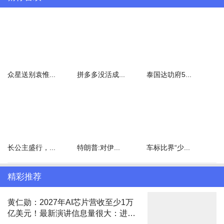
Angelababy也驻足停留，任由粉丝拍照，并和粉丝合影。
众星送别袁惟...
拼多多没活成...
泰国达叻府5...
长公主盛行，...
特朗普:对伊...
车标比界“少...
一番互动之后，Angelababy起身回到了车内，在车内还不断和粉丝
精彩推荐
挥手告别。
黄仁勋：2027年AI芯片营收至少1万
亿美元！最新演讲信息量很大：进军