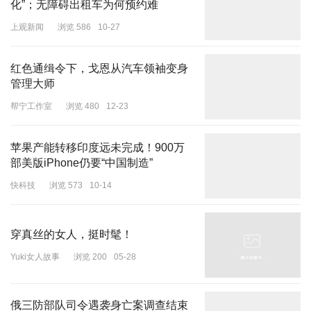
化”；无障碍出租车为何预约难
剪辑师马修也和文晏合作过很多次，比如由她担任制片的《春梦》，
导演的《水印街》，马修都曾经参与剪辑，可见二人交情匪浅。如此
上观新闻
浏览 586
10-27
看来，评审团里一共有五个人，但其中两个人和文晏的关系都很亲
近。对此，大家都对她报以厚望，期待着她能为华人演员撕下一个
红色通缉令下，戈恩从汽车领袖变身
奖。
管理大师
帮宁工作室
浏览 480
12-23
苹果产能转移印度远未完成！900万
部美版iPhone仍要“中国制造”
快科技
浏览 573
10-14
穿真丝的女人，挺时髦！
Yuki女人故事
浏览 200
05-28
俄三防部队司令遇袭身亡案调查结束