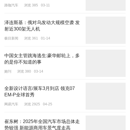
路咖汽车
浏览 385
03-11
泽连斯基：俄对乌发动大规模空袭 发
射近300架无人机
极目新闻
浏览 361
01-14
这次东京电影节的评委一共有五个人，分别是评审主席Carlo
Chatrian、华人女导演文晏、华人女演员
、法国著名剪辑师马修.拉
中国女主管跳海逃生:豪华邮轮上，多
克劳、日本演员齐工藤。五个评委里面有两个是华人，名单刚公布的
的是你不知道的事
时候，大家都觉得胜算很大。
她刊
浏览 380
03-14
全新设计语言/展车3月到店 领克07
EM-P全球首秀
网易汽车
浏览 2925
04-25
崔东树：2025年全国汽车市场总体走
势较强 新能源商用车景气度走高