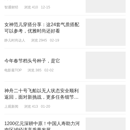
智通财经
浏览 410
12-15
女神范儿穿搭分享：这24套气质搭配
可以参考，优雅时尚还好看
静儿时尚达人
浏览 2945
02-19
今年春节档头号种子，是它
电影最TOP
浏览 385
02-02
神舟二十号飞船以无人状态安全顺利
返回，面对新挑战，更多任务细节公
布
上观新闻
浏览 413
01-20
1200亿元深耕中原！中国人寿助力河
南区域经济高质量发展