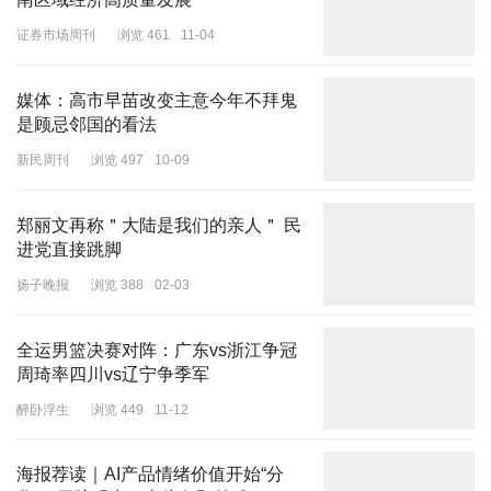
证券市场周刊
浏览 461
11-04
媒体：高市早苗改变主意今年不拜鬼
是顾忌邻国的看法
新民周刊
浏览 497
10-09
不少网友觉得文晏在这次评审中的话语权很大，是因为她和其他评委
之间，有着千丝万缕的联系。评委之一桂纶镁，是电影《白日焰火》
郑丽文再称＂大陆是我们的亲人＂ 民
进党直接跳脚
的女主，还凭借该片获得金熊奖，而文晏恰恰是这部电影的制片人之
一。
扬子晚报
浏览 388
02-03
全运男篮决赛对阵：广东vs浙江争冠
周琦率四川vs辽宁争季军
醉卧浮生
浏览 449
11-12
海报荐读｜AI产品情绪价值开始“分