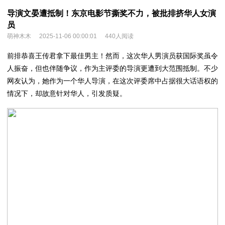
导演文晏遭抵制！东京电影节撕奖不力，被批排挤华人女演
员
萌神木木
2025-11-06 00:00:01
440人阅读
前排恭喜王传君拿下最佳男主！然而，这次华人男演员获国际奖虽令
人振奋，但也伴随争议，作为主评委的导演更遭到大范围抵制。不少
网友认为，她作为一个华人导演，在这次评委席中占据很大话语权的
情况下，却故意针对华人，引发质疑。