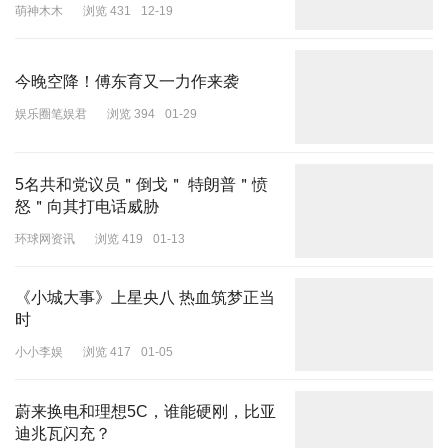
萌神木木
浏览 431
12-19
今晚空降！傅东育又一力作来袭
娱乐圈笔娱君
浏览 394
01-29
5名共和党议员＂倒戈＂ 特朗普＂愤
怒＂向其打电话威胁
环球网资讯
浏览 419
01-13
《小城大事》上星央八 热血筑梦正当
时
小小李娱
浏览 417
01-05
蔚来换电和理想5C，谁能硬刚，比亚
迪兆瓦闪充？