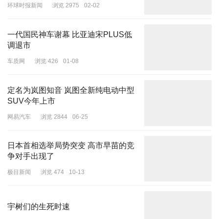
环球时报新闻
浏览 2975
02-02
对于奖项内定的传闻，文晏认为是奖项确定后，剧组召回时大家就差
不多知道了。否认了提前内定之说。
一代国民神车谢幕 比亚迪宋PLUS低
调退市
车质网
浏览 426
01-08
定名为岚图知音 岚图全新纯电动中型
SUV今年上市
网易汽车
浏览 2844
06-25
日本首相选举局势突变 高市早苗的竞
争对手出现了
极目新闻
浏览 474
10-13
宇树们的生死时速