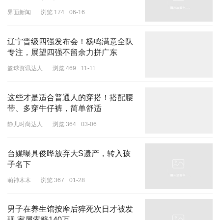
界面新闻
浏览 174
06-16
辽宁晋级四强发布会！杨鸣满意全队
专注，展望四强不留余力拼广东
篮球资讯达人
浏览 469
11-11
这些才是适合普通人的穿搭！搭配腰
带、多穿牛仔裤，简单舒适
静儿时尚达人
浏览 364
03-06
台媒曝具俊晔放弃大S遗产，转入孩
子名下
萌神木木
浏览 367
01-28
文晏也直言自己不认识白百何，包括《春树》的片方她也不太认识，
男子在养生馆按摩后猝死次日才被发
按照规定也不允许他们私下交流。不过文晏直言虽然不认识白百何，
现 家属索赔140万