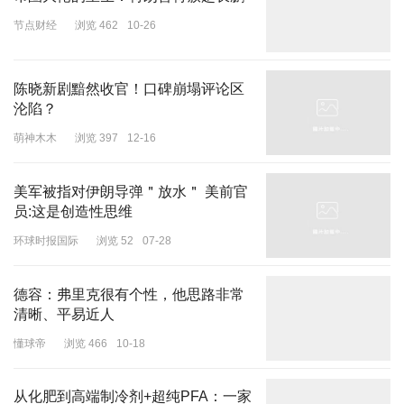
节点财经
浏览 462
10-26
陈晓新剧黯然收官！口碑崩塌评论区
沦陷？
萌神木木
浏览 397
12-16
美军被指对伊朗导弹＂放水＂ 美前官
员:这是创造性思维
环球时报国际
浏览 52
07-28
德容：弗里克很有个性，他思路非常
清晰、平易近人
懂球帝
浏览 466
10-18
从化肥到高端制冷剂+超纯PFA：一家