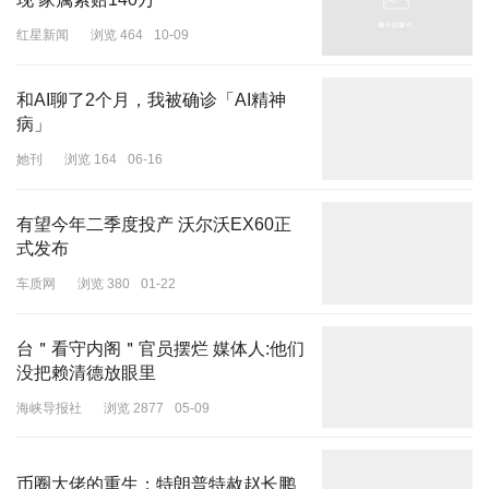
但夸赞她是一位非常优秀的演员，包括这次在电影中的表现，也非常
红星新闻
浏览 464
10-09
自然动人。只是女演员竞争太激烈了。
和AI聊了2个月，我被确诊「AI精神
病」
她刊
浏览 164
06-16
有望今年二季度投产 沃尔沃EX60正
式发布
车质网
浏览 380
01-22
台＂看守内阁＂官员摆烂 媒体人:他们
没把赖清德放眼里
海峡导报社
浏览 2877
05-09
币圈大佬的重生：特朗普特赦赵长鹏