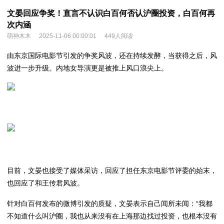
文晏回应争奖！直言不认识白百何否认沪圈投资，白百何再
次内涵
萌神木木
2025-11-06 00:00:01
449人阅读
由东京国际电影节引发的争奖风波，还在持续发酵，当获得之后，风
波进一步升级。内地女导演更是被推上风口浪尖上。
目前，文晏也接受了媒体采访，回应了担任东京电影节评委的始末，
也回应了和王传君风波。
针对白百何发布的微博引发的质疑，文晏表示自己闻所未闻：“我都
不知道什么叫沪圈，我也从来没有在上海那边找过投资，也根本没有