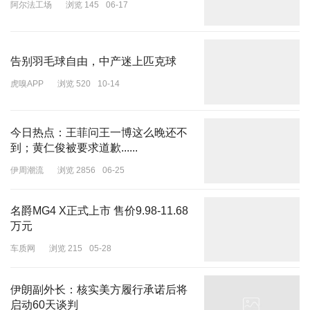
阿尔法工场
浏览 145
06-17
告别羽毛球自由，中产迷上匹克球
虎嗅APP
浏览 520
10-14
今日热点：王菲问王一博这么晚还不
到；黄仁俊被要求道歉......
伊周潮流
浏览 2856
06-25
名爵MG4 X正式上市 售价9.98-11.68
万元
车质网
浏览 215
05-28
文晏表示自己作为中国评委，肯定要极力为华语电影争取奖项，但今
年女戏多于男演员，导致女演员竞争激烈。同时她聊到了影后方面的
伊朗副外长：核实美方履行承诺后将
评选过程，直言好几部的女演员都很优秀，大家都很纠结，还点名了
启动60天谈判
三部，唯独没有《春树》，也就是白百何主演的。