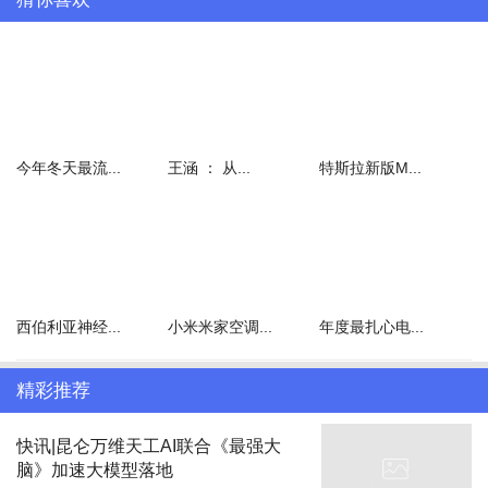
刘嘉玲听后表示这位演员拍完肯定没戏拍了，怒批不敬业不尊重演员
行业，何赛飞则处在震惊中，试图说服自己可能只是其中一场戏，刘
晓庆则表示整部戏都这样。针对此情况，刘嘉玲表示是经纪公司和制
今年冬天最流...
王涵 ： 从...
特斯拉新版M...
作人的问题，让不合格不敬业的演员参与到其中。
西伯利亚神经...
小米米家空调...
年度最扎心电...
作为旁观者，何赛飞、宁静等都好奇是谁这么不敬业，并当场询问了
剧组名。虽然节目中没有详细的过程，但邵子恒他们拿手机查完之
后，满脸惊呆的表情也是引人遐想。
精彩推荐
快讯|昆仑万维天工AI联合《最强大
脑》加速大模型落地