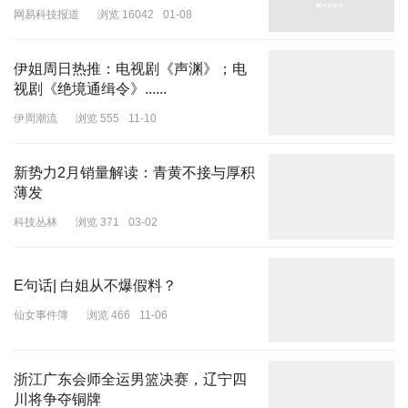
网易科技报道
浏览 16042
01-08
伊姐周日热推：电视剧《声渊》；电
视剧《绝境通缉令》......
伊周潮流
浏览 555
11-10
新势力2月销量解读：青黄不接与厚积
薄发
科技丛林
浏览 371
03-02
E句话| 白姐从不爆假料？
仙女事件簿
浏览 466
11-06
浙江广东会师全运男篮决赛，辽宁四
川将争夺铜牌