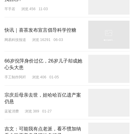
芊手若
浏览 456
11-03
快讯｜喜茶发布宣言倡导科学控糖
网易科技报道
浏览 16291
06-03
66岁倪萍身价过亿，26岁儿子却成她
心头大患
手工制作阿歼
浏览 406
01-05
宗庆后母亲去世，娃哈哈百亿遗产案
仍悬
蓝鲨消费
浏览 389
01-27
吉文：可能我有点老派，看不惯加纳