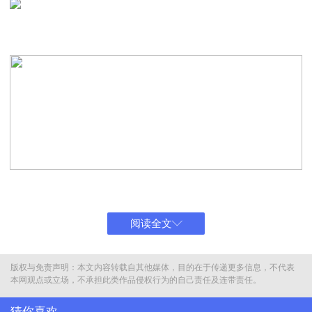
阅读全文
紧接着，何赛飞又询问斯琴高娃的感受，刘晓庆表示把斯琴高娃气得
狂翻白眼，还现场边说边演绎。
版权与免责声明：本文内容转载自其他媒体，目的在于传递更多信息，不代表
本网观点或立场，不承担此类作品侵权行为的自己责任及连带责任。
猜你喜欢