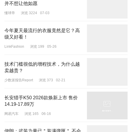
并不想让他如愿
懂球帝
浏览 3224
07-03
今年夏天最流行的衣服竟然是它？高
级又好看！
LinkFashion
浏览 199
05-26
技术门槛很低的增程技术，为什么越
而后，又有网友提供了一个新证据，称阿娇被好几个配音大佬吐槽过
卖越贵？
不背台词，原片都是工作人员在旁提醒一句，阿娇念一句，每句话两
三个字停顿一次，现场声完全听不清，几乎都是助理的粤语提醒声，
少数派报告Report
浏览 373
02-21
让配音演员很痛苦。而这些吐槽的配音演员分别有
季冠霖
、谢添天
等，他们都参与了《武则天秘史》的工作，颇具可信度。
长安猎手K50 2026款焕新上市 售价
14.19-17.89万
网易汽车
浏览 165
06-16
伊朗：武装力量已＂装满弹匣＂ 不会