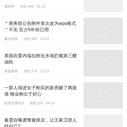
懂球帝
浏览 460
11-12
＂商务部公告附件首次改为wps格式
＂不实 至少5年前已用
极目新闻
浏览 484
10-14
美国在委内瑞拉附近水域拦截第三艘
油轮
界面新闻
浏览 373
12-23
一群人闯进女子刚买的新房砸了两面
墙 物业称出于好心
杭州交通918
浏览 328
04-10
秦雯自曝袭警被抓后，让王家卫捞人
找自己?