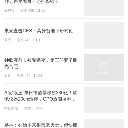
乔走路歪着身子还挂条链子
懂球帝
浏览 438
11-27
待他们说了一句“嘉玲姐应该熟”后，刘嘉玲一副被吓到着急的表情，
当场辩驳不熟，称对方是隔得远的后辈，如果再见到会亲自批评教育
果壳直击CES：具身智能下班时刻
对方。
果壳
浏览 418
01-12
钟欣潼前夫被曝婚变，第三任妻子删
光合照
众多网友看到这，发现“嘉玲姐熟”或许就是谜底，猜测对方大概率是
树娃
浏览 450
11-08
港圈人，不然不会指向这么明显。而把斯琴高娃、刘晓庆及港圈演员
三个标签放置在一起，搜索他们关联的剧集发现还刚好有一部，是大
A股“股王”单日市值暴涨超330亿！联
家都比较熟的《武则天秘史》，斯琴高娃演老年武则天，刘晓庆演中
讯仪器20cm涨停，CPO热潮挡不
年武则天，阿娇演上官婉儿，但这并不能锁定阿娇就是这位不念台词
住？
的演员。
时代周报
浏览 5
08-05
格林：乔治本来很想来勇士，但快船