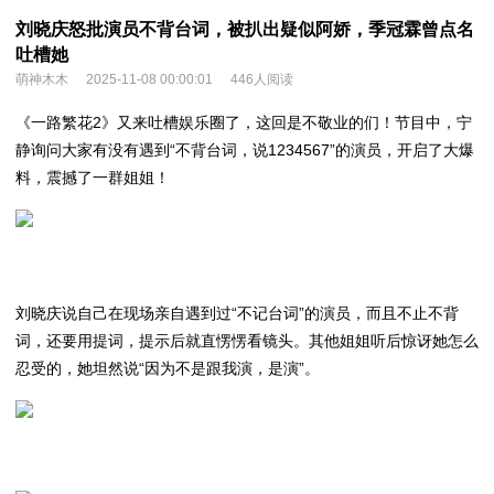
刘晓庆怒批演员不背台词，被扒出疑似阿娇，季冠霖曾点名
吐槽她
萌神木木
2025-11-08 00:00:01
446人阅读
《一路繁花2》又来吐槽娱乐圈了，这回是不敬业的们！节目中，宁
静询问大家有没有遇到“不背台词，说1234567”的演员，
开启了大爆
料，震撼了一群姐姐！
刘晓庆说自己在现场亲自遇到过“不记台词”的演员，而且不止不背
词，还要用提词，提示后就直愣愣看镜头。其他姐姐听后惊讶她怎么
忍受的，她坦然说“因为不是跟我演，是
演”。