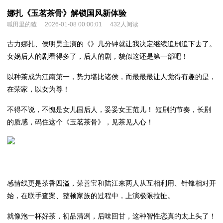
娜扎《玉茗茶骨》解锁国风新体验
呱田里的猹
2026-01-08 00:00:01
432人阅读
古力娜扎、侯明昊主演的《》几分钟就让我决定继续追剧追下去了。
女娲后人的剧看得多了，后人的剧，貌似这还是第一部吧！
以种茶成为江南第一，势力堪比诸侯，而最最最让人觉得有趣的是，
在荣家，以女为尊！
不得不说，不愧是女儿国后人，妥妥女王范儿！ 短剧的节奏，长剧
的质感，码住这个《玉茗茶骨》，见茶见人心！
感情线更是茶香四溢，荣善宝和陆江来两人从互相利用、针锋相对开
始，在联手查案、整顿家族的过程中，上演极限拉扯。
就像泡一杯好茶，初品清冽，后味回甘，这种智性恋真的太上头了！