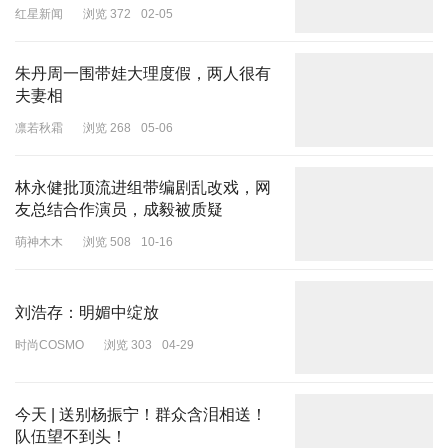
红星新闻
浏览 372
02-05
艺都不是摆设，而是推动剧情的精神密码。
朱丹周一围带娃大理度假，两人很有
夫妻相
凛若秋霜
浏览 268
05-06
取景地选在浙江金华、绍兴的茶园，春茶开采时的满目青翠，茶室博
弈时的暖光氤氲，寒夜探案时的茶烟袅袅。
林永健批顶流进组带编剧乱改戏，网
每一帧都美成古风壁纸，“茶在景中、人在茶中”的诗意氛围，直接把
友总结合作演员，成毅被质疑
东方美学拉满。
萌神木木
浏览 508
10-16
刘浩存：明媚中绽放
时尚COSMO
浏览 303
04-29
服化道尽显匠心，茶枝暗纹服饰、古法茶具还原传统韵味，800米真
实茶山实景拍摄，每一帧都是流动的东方美学画卷剧集更暗藏“茶骨
精神”。
今天 | 送别杨振宁！群众含泪相送！
队伍望不到头！
以茶之坚韧喻人之风骨，在家族权谋与正邪博弈中，传递坚守本心的