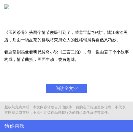
《玉茗茶骨》头两个情节便吸引到了，荣善宝惩“狂徒”，陆江来治黑
店，后面一场品茶的群戏将荣府众人的性格铺展得自然又巧妙。
看这部剧很像看明代传奇小说《三言二拍》，每一集由若干个小故事
构成，情节曲折，画面生动，饶有趣味。
阅读全文
剧情围绕茶王千金荣善宝与落难状元陆江来展开，两人因一桩茶山旧
案结缘，在查案过程中解锁“茶纹密码”“毒茶饼”等茶系线索，制茶工
版权与免责声明：本文内容转载自其他媒体，目的在于传递更多信息，不代表
艺与探案逻辑巧妙呼应。
本网观点或立场，不承担此类作品侵权行为的自己责任及连带责任。
以茶为媒，以骨立人，《玉茗茶骨》跳出古装剧的性别叙事窠臼，
猜你喜欢
将“女本位”的内核揉进茶道的清冽与坚韧中，让女性的主体性在茶烟