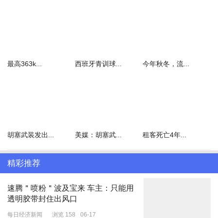
袅袅中愈发清晰。
最高363k...
西班牙青训球...
今年秋冬，流...
胡塞武装发出...
美媒：胡塞武...
租客死亡4年...
精彩推荐
速腾＂喷粉＂波及宝来 车主：只能用
透明胶带封住出风口
每日经济新闻
浏览 158
06-17