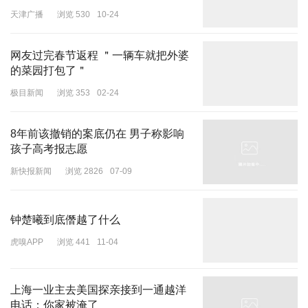
价值内核。
天津广播
浏览 530
10-24
既让观众沉浸式感受茶文化的博大精深，又以紧凑剧情、双强人设带
网友过完春节返程 ＂一辆车就把外婆
来观剧爽感，实现娱乐性与文化传播的双赢。
的菜园打包了＂
极目新闻
浏览 353
02-24
8年前该撤销的案底仍在 男子称影响
孩子高考报志愿
新快报新闻
浏览 2826
07-09
钟楚曦到底僭越了什么
虎嗅APP
浏览 441
11-04
上海一业主去美国探亲接到一通越洋
电话：你家被淹了