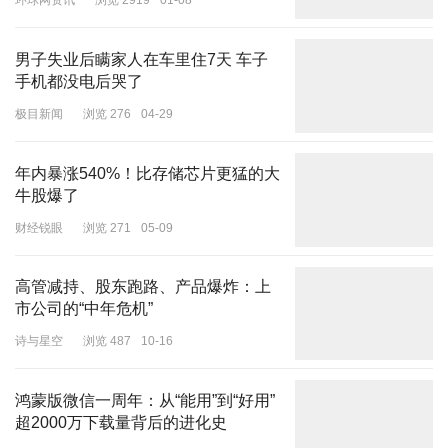
环球网资讯
浏览 2919
01-08
这部以非遗茶文化为底色的剧集，没有将女性力量简化为“手撕反
派”的爽感，而是用细腻笔触勾勒出女性在家族、商海、江湖中的自
男子失业后瞒家人在车里住7天 车子
主抉择与精神觉醒。
手机都没电后哭了
极目新闻
浏览 276
04-29
女主荣善宝的登场便打破了传统古装女主的桎梏。她救下失忆的男主
陆江来，非因一见钟情的悸动，而是精准洞察其潜藏的价值，将其化
为博弈棋局上的一枚棋子；
年内暴涨540%！比存储芯片更猛的大
牛股爆了
财经锐眼
浏览 271
05-09
高管减持、股东跑路、产品爆炸：上
她主导荣家招婿，不是为了寻找依附的靠山，而是以品学、能力为标
市公司的“中年危机”
尺筛选合作伙伴，让各路郎君同台竞技，恰似一场“男性版选妃”，将
诗与星空
浏览 487
10-16
择偶主动权牢牢攥在掌心。
掌家理事时，她铁腕肃清家族蛀虫，果断截断内鬼勾结的茶路；面对
鸿蒙版微信一周年：从“能用”到“好用”
采茶女的才华，她摒弃偏见予以重用，用“好好种茶便可得偿所愿”的
超2000万下载量背后的进化史
承诺，打破了女性之间的零和博弈。