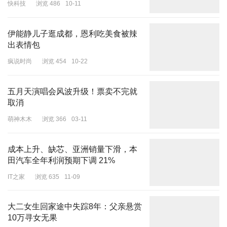
快科技
浏览 486
10-11
伊能静儿子逛成都，恩利吃美食被辣
出表情包
荣善宝的“强”，不在于依附男性的光环，而在于“男人不重要，家业
疯说时尚
浏览 454
10-22
才是根本”的清醒认知，在于将个人野心与家族责任融为一体的格
局。
五月天演唱会风波升级！票卖不完就
荣家姐妹的纷争，无关风月情仇，只关乎权力传承与事业抱负，二小
取消
姐荣筠溪的觊觎、五小姐的暗藏锋芒，都是女性对自我价值实现的正
萌神木木
浏览 366
03-11
当追求，而非被污名化的“善妒”。
成本上升、缺芯、亚洲销量下滑，本
田汽车全年利润预期下调 21%
IT之家
浏览 635
11-09
而剧中的茶文化，才是真视觉暴击。长嘴壶茶艺“龙行十八式”行云流
水，古法炒茶的烟火气扑面而来。
大二女生回家途中失踪8年：父亲悬赏
10万寻女无果
连茶叶品鉴、冲泡技法都成了角色博弈的“秘密武器”，每一项非遗技