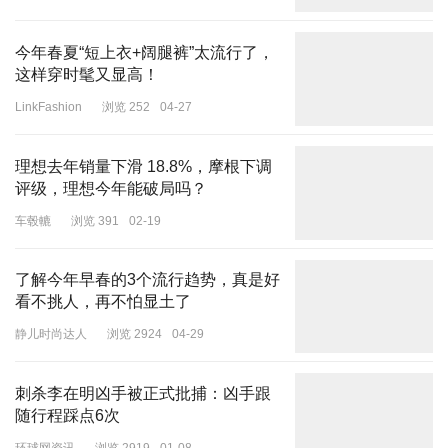
今年春夏“短上衣+阔腿裤”太流行了，
这样穿时髦又显高！
LinkFashion
浏览 252
04-27
理想去年销量下滑 18.8%，摩根下调
评级，理想今年能破局吗？
车毂轆
浏览 391
02-19
了解今年早春的3个流行趋势，真是好
看不挑人，再不怕显土了
静儿时尚达人
浏览 2924
04-29
刺杀李在明凶手被正式批捕：凶手跟
随行程踩点6次