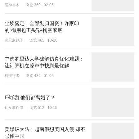
萌神木木
浏览 360
02-05
尘埃落定！全部划归国资！许家印
的“御用包工头”被掏空家底
平时不忙的时候，他就把重心放在家庭上，每天陪着家人，日子过得
壹只灰鸽子
浏览 465
10-20
十分惬意。
前段时间，孙女在音乐会上获得“卓越之星”奖项，朱时茂坐在台下，
中佛罗里达大学破解仿真优化难题：
让计算机在噪声中找到最优解
激动得当场落泪。
科技行者
浏览 436
01-05
那种隔辈亲的感动，隔着屏幕都能感受到。
E句话| 他们都离婚了？
仙女事件簿
浏览 512
10-15
现在的朱时茂，不用再为事业奔波，不用再熬夜打磨作品，每天能和
家人相伴，做自己喜欢的事，状态自然越来越好。
美媒破大防：越南假想美国入侵 却不
忌惮中国
或许有人会好奇，这样一位如今安享天伦的老人，当年在春晚舞台