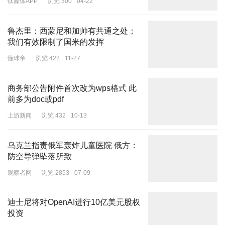
钛媒体APP
浏览 300
04-22
鲁杰里：西蒙尼和加帅有共通之处；
我们有效限制了国米的发挥
懂球帝
浏览 422
11-27
很多人以为71岁的朱时茂早就退休在家安享清福了，其实并不是这
商务部公告附件首次改为wps格式 此
样。
前多为doc或pdf
他现在并没有完全淡出大众视野，反而变得更接地气，不仅拍短视
上游新闻
浏览 432
10-13
频、演短剧，全国各地有合适的活动，他都会积极参加。
乌克兰指责俄军轰炸儿童医院 俄方：
防空导弹坠落所致
观察者网
浏览 2853
07-09
迪士尼将对OpenAI进行10亿美元股权
投资