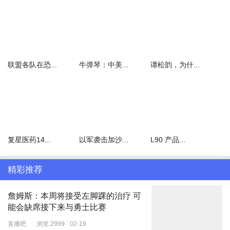
联盟各队在恐...
牛弹琴：中美...
谭松韵，为什...
复星医药14...
以军袭击加沙...
L90 产品...
精彩推荐
詹姆斯：本周将接受左脚踝的治疗 可
能会缺席接下来与勇士比赛
直播吧
浏览 2999
02-19