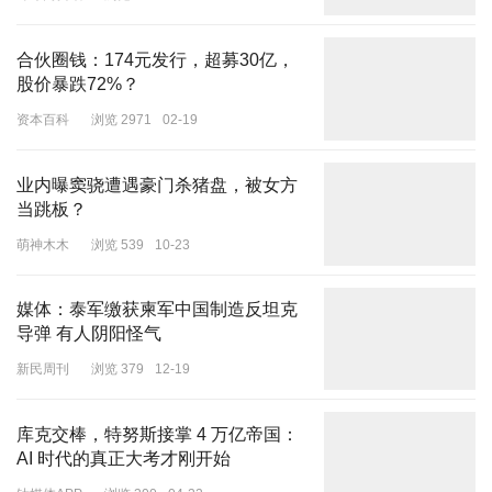
环球网资讯
浏览 419
12-29
合伙圈钱：174元发行，超募30亿，
股价暴跌72%？
资本百科
浏览 2971
02-19
业内曝窦骁遭遇豪门杀猪盘，被女方
当跳板？
萌神木木
浏览 539
10-23
媒体：泰军缴获柬军中国制造反坦克
导弹 有人阴阳怪气
新民周刊
浏览 379
12-19
库克交棒，特努斯接掌 4 万亿帝国：
AI 时代的真正大考才刚开始