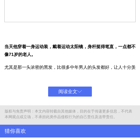
当天他穿着一身运动装，戴着运动太阳镜，身杆挺得笔直，一点都不
像71岁的老人。
尤其是那一头浓密的黑发，比很多中年男人的头发都好，让人十分羡
慕。
周围的人都被这一幕逗得前仰后合，氛围特别热闹，还有不少女粉
阅读全文
丝，不管是年轻人还是阿姨辈，都围着他问：“老许，你要老婆不
要？”
版权与免责声明：本文内容转载自其他媒体，目的在于传递更多信息，不代表
本网观点或立场，不承担此类作品侵权行为的自己责任及连带责任。
猜你喜欢