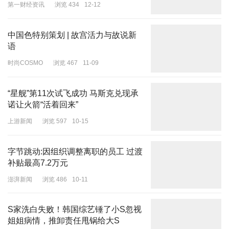
第一财经资讯
浏览 434
12-12
中国色特别策划 | 故宫活力与故说新
语
时尚COSMO
浏览 467
11-09
“星舰”第11次试飞成功 马斯克兑现承
诺让火箭“活着回来”
上游新闻
浏览 597
10-15
字节跳动:因组织调整离职的员工 过渡
补贴最高7.2万元
澎湃新闻
浏览 486
10-11
S家洗白失败！韩国综艺锤了小S忽视
姐姐病情，推卸责任甩锅给大S