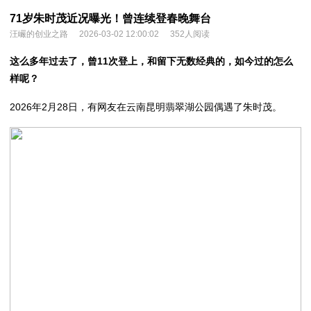
71岁朱时茂近况曝光！曾连续登春晚舞台
汪巗的创业之路
2026-03-02 12:00:02
352人阅读
这么多年过去了，曾11次登上，和留下无数经典的，如今过
的
怎么
样呢？
2026年2月28日，有网友在云南昆明翡翠湖公园偶遇了朱时茂。