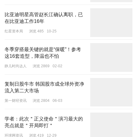
比亚迪明星高管赵长江确认离职，已
在比亚迪工作16年
红星资本局
浏览 485
10-25
冬季穿搭最关键的就是“保暖”！参考
朱时茂曾主演的电影《牧马人》中，有一句经典台词。时光荏苒，数
这16套造型，降温也不怕
十年匆匆而过，这句台词竟仍被众多人铭记于心，足见其魅力非凡。
静儿时尚达人
浏览 2869
02-02
这次朱时茂是来昆明参加活动的，全程状态都很好，精力充沛，和市
民互动时也特别亲切，没有一点明星架子。
复制日股牛市 韩国股市成全球外资净
流入第二大市场
第一财经资讯
浏览 2804
06-03
学者：此次＂正义使命＂演习最大的
亮点就是＂开局即打＂