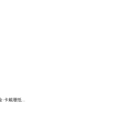
金·卡戴珊抵...