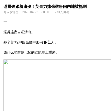
谢霆锋跟着遭殃！英皇力捧张敬轩回内地被抵制
可乐谈情感
2026-04-22 12:00:01
273人阅读
一
逼得连夜自证清白。
那个曾“吃中国饭砸中国锅”的艺人。
凭什么能跨越记忆的红线卷土重来。