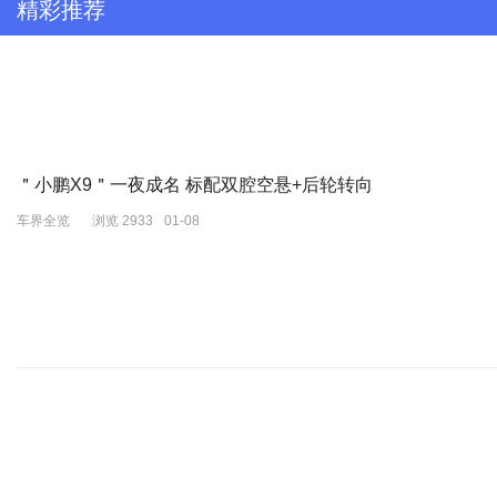
精彩推荐
＂小鹏X9＂一夜成名 标配双腔空悬+后轮转向
车界全览
浏览 2933
01-08