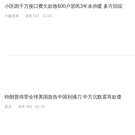
小区因千万接口费欠款致600户居民3年未供暖 多方回应
大象新闻
浏览 541
11-03
结果，成都文旅的社交账号直接被网友的抵制言论给淹没了。
官方的回应极速且冷淡：没过审，没这事，别瞎传。
这哪里是辟谣，这简直是光速“割席”。
特朗普得罪全球美国急告中国别捅刀 中方沉默震耳欲聋
梁讯
浏览 381
02-24