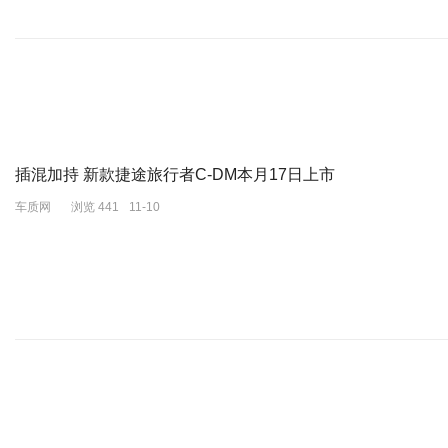
说起张敬轩，老一辈的乐迷或许还记得他当年的“清秀”。
在那两岸三地最红火的年代，他确实有过不少好作品。
可随着身价的暴涨，那些藏在骨子里的傲慢也开始藏不住了。
插混加持 新款捷途旅行者C-DM本月17日上市
车质网
浏览 441
11-10