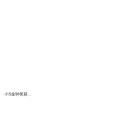
这次押上全公司资源的力捧，却没想到连累到谢霆锋。
小S金钟奖获...