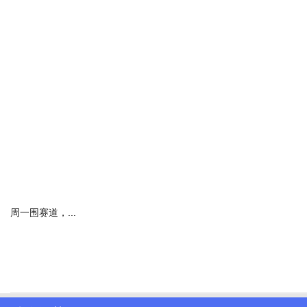
二
这事儿得从成都文旅那个“炸裂”的午后说起。
原本只是几个营销号在传要来内地开演唱会，成都首站。
周一围赛道，...