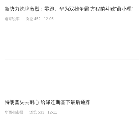
新势力洗牌激烈：零跑、华为双雄争霸 方程豹斗败“蔚小理”
道哥说车
浏览 452
12-05
特朗普失去耐心 给泽连斯基下最后通牒
华西都市报
浏览 533
12-11