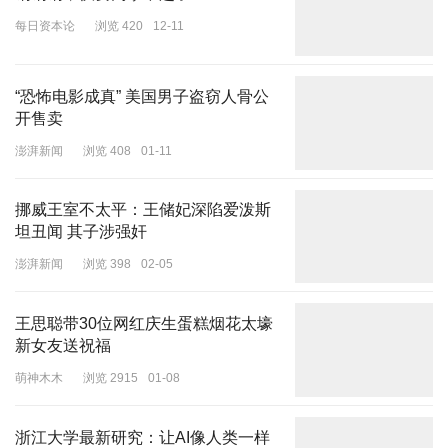
每日资本论
浏览 420
12-11
“恐怖电影成真” 美国男子盗窃人骨公
开售卖
澎湃新闻
浏览 408
01-11
挪威王室不太平：王储妃深陷爱泼斯
坦丑闻 其子涉强奸
澎湃新闻
浏览 398
02-05
王思聪带30位网红庆生蛋糕烟花太壕
新女友送祝福
萌神木木
浏览 2915
01-08
浙江大学最新研究：让AI像人类一样