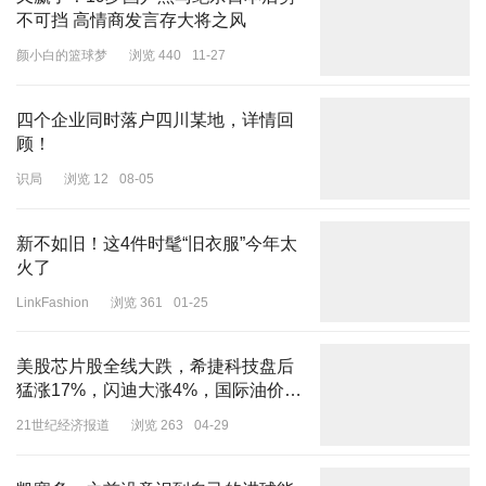
不可挡 高情商发言存大将之风
颜小白的篮球梦
浏览 440
11-27
四个企业同时落户四川某地，详情回
顾！
识局
浏览 12
08-05
新不如旧！这4件时髦“旧衣服”今年太
火了
LinkFashion
浏览 361
01-25
美股芯片股全线大跌，希捷科技盘后
猛涨17%，闪迪大涨4%，国际油价涨
超3%，霍尔木兹海峡传来新消息
21世纪经济报道
浏览 263
04-29