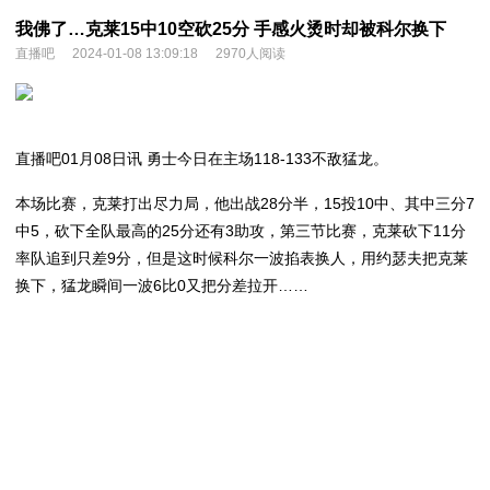
我佛了…克莱15中10空砍25分 手感火烫时却被科尔换下
直播吧
2024-01-08 13:09:18
2970人阅读
直播吧01月08日讯 勇士今日在主场118-133不敌猛龙。
本场比赛，克莱打出尽力局，他出战28分半，15投10中、其中三分7
中5，砍下全队最高的25分还有3助攻，第三节比赛，克莱砍下11分
率队追到只差9分，但是这时候科尔一波掐表换人，用约瑟夫把克莱
换下，猛龙瞬间一波6比0又把分差拉开……