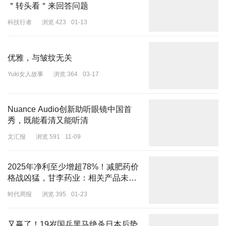
＂转头看＂来回答问题
科技行者
浏览 423
01-13
优雅，与皱纹无关
Yuki女人故事
浏览 364
03-17
Nuance Audio创新助听眼镜中国首
秀，既能看清又能听清
文汇报
浏览 591
11-09
2025年净利至少增超78%！减肥药价
格战凶猛，甘李药业：相关产品未上
市，价格策略待定
时代周报
浏览 395
01-23
又赢了！19岁国乒黑马绝杀日本后势