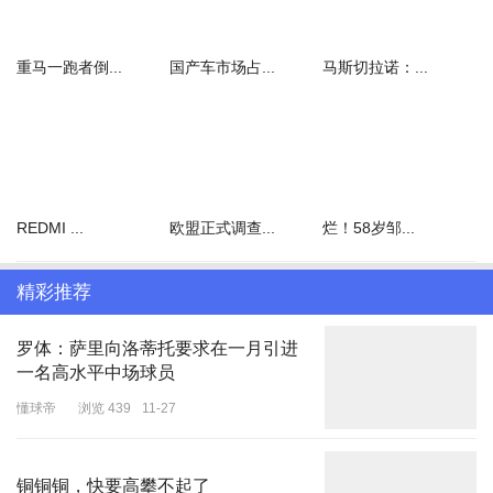
重马一跑者倒...
国产车市场占...
马斯切拉诺：...
REDMI ...
欧盟正式调查...
烂！58岁邹...
精彩推荐
罗体：萨里向洛蒂托要求在一月引进
一名高水平中场球员
懂球帝
浏览 439
11-27
铜铜铜，快要高攀不起了