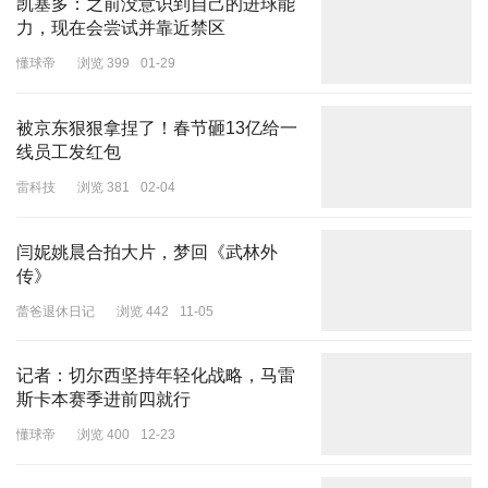
凯塞多：之前没意识到自己的进球能
力，现在会尝试并靠近禁区
懂球帝
浏览 399
01-29
被京东狠狠拿捏了！春节砸13亿给一
线员工发红包
雷科技
浏览 381
02-04
闫妮姚晨合拍大片，梦回《武林外
传》
蕾爸退休日记
浏览 442
11-05
记者：切尔西坚持年轻化战略，马雷
斯卡本赛季进前四就行
懂球帝
浏览 400
12-23