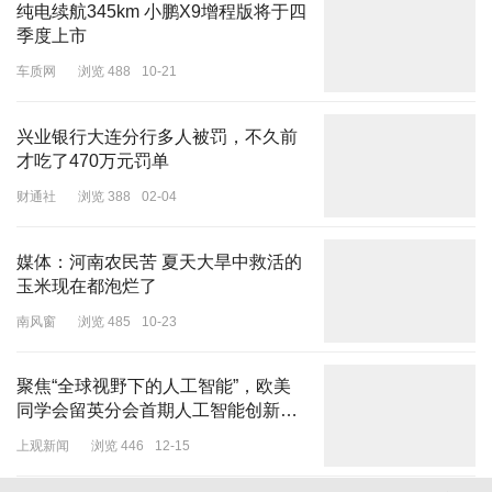
纯电续航345km 小鹏X9增程版将于四
季度上市
车质网
浏览 488
10-21
兴业银行大连分行多人被罚，不久前
才吃了470万元罚单
财通社
浏览 388
02-04
媒体：河南农民苦 夏天大旱中救活的
玉米现在都泡烂了
南风窗
浏览 485
10-23
聚焦“全球视野下的人工智能”，欧美
同学会留英分会首期人工智能创新沙
龙召开
上观新闻
浏览 446
12-15