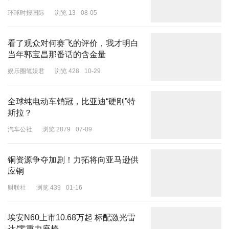
比下降15.9，环比增长0.9%，年度销售目标达成率最低，仅为
18%。
环球时报国际
浏览 13
08-05
深蓝汽车6月交付16659辆，同比增长107.2%，环比增长15.9%，上
看了观众对何赛飞的评价，我才明白
半年累计销售8.4万辆，完成全年45万辆销售目标的19%。不过，深
当年郭宝昌那番话的含金量
蓝将在今年下半年陆续上市深蓝S07、深蓝L07、深蓝S05三款新
娱乐圈笔娱君
浏览 428
10-29
车。深蓝汽车CEO邓承浩表示，深蓝今年四季度将实现月销3万
辆，“成为国企中首个实现规模、盈利双突破的新能源汽车企业”。
全球纯电动车销冠，比亚迪“硬刚”特
6月，小鹏汽车共交付新车10668辆，同比增长24%，环比增长5%；
斯拉？
上半年累计交付52028辆，同比增长26%。小鹏汽车表示，6月，
汽车公社
浏览 2879
07-09
XNGP城区智驾月度活跃用户渗透率达84%，并将在7月份通过OTA
实现全国升级。同时，小鹏汽车还在6月份进入埃及市场，并发布了
小鹏G9、小鹏P7，成为首个在埃及和非洲市场推出纯电产品的中国
铜资源争夺加剧！力拓将向亚马逊供
智能纯电汽车品牌。AI天玑系统将在今年三季度迎来OTA，并正式在
应铜
海外上线。
财联社
浏览 439
01-16
6月，小米汽车官方账号发文称，小米SU7交付量超1万辆，并且还
称7月交付量将继续破万。此前，小米汽车已将今年的交付目标上调
埃安N60上市10.68万起 标配激光雷