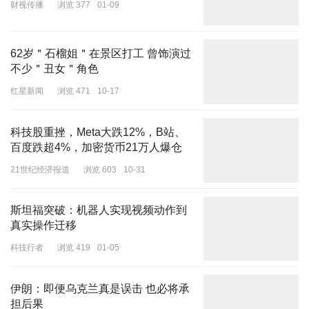
财视传播
浏览 377
01-09
关。
其中，零跑6月份交付量达20116辆，同比增长52.3% 环比增长
10.7%，创历史新高。6月28日，零跑全新车型C16刚刚上市，零跑
62岁＂石榴姐＂在景区打工 曾饰演过
不少＂丑女＂角色
汽车方面表示，C16上市48小时大定达到5208辆。零跑上半年累计
销量为8.7万辆，距离其定下的30万—40万辆销售目标，达成了22%
红星新闻
浏览 471
10-17
—29%。
科技股重挫，Meta大跌12%，B站、
极氪则在6月份交付了20106辆汽车，同比增长89%，环比增长8%。
百度跌超4%，加密货币21万人爆仓
极氪汽车方面对《华夏时报》记者表示：“这是极氪品牌首次单月交
付破2万辆，创造了全新的交付里程碑。”
21世纪经济报道
浏览 603
10-31
上半年，极氪共交付87870辆汽车，同比增长106%，年度目标达成
斯坦福突破：机器人实现视频动作到
率为38%，在统计的新能源汽车品牌当中，处于目标达成率较高的行
真实操作迁移
列。其中，极氪001连续三个月交付破万辆，6月21日刚刚完成第20
万辆新车交付。
科技行者
浏览 419
01-05
在1万辆阵营，不仅有深蓝、小鹏、哪吒继续稳居其中，还迎来了“新
伊朗：即便乌克兰真是误击 也必将承
成员”——小米汽车。其中，哪吒汽车6月全系整车交付10206辆，同
担后果