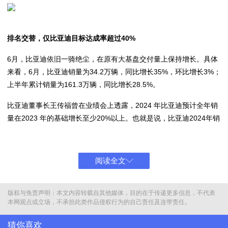
排名交替，仅比亚迪目标达成率超过40%
6月，比亚迪依旧一骑绝尘，在原有大基盘交付量上保持增长。具体
来看，6月，比亚迪销量为34.2万辆，同比增长35%，环比增长3%；
上半年累计销量为161.3万辆，同比增长28.5%。
比亚迪董事长王传福曾在业绩会上透露，2024 年比亚迪预计全年销
量在2023 年的基础增长至少20%以上。也就是说，比亚迪2024年销
量要达到362万辆以上。以此计算，比亚迪上半年目标达成率为
45%，接近一半，是在统计品牌中完成率最高的企业。
阅读全文
与此同时，比亚迪的全球化进程也在持续推进，6月乘用车出口
26995辆，同比增长156.2%。截至目前，比亚迪已进入全球78个国
家和地区，并在巴西、匈牙利、泰国等地区投建产能。此前多家机构
版权与免责声明：本文内容转载自其他媒体，目的在于传递更多信息，不代表
曾预测，比亚迪今年海外销量有望超过40万辆。
本网观点或立场，不承担此类作品侵权行为的自己责任及连带责任。
排在比亚迪之后的新能源汽车品牌，不再是埃安，而是理想汽车。
猜你喜欢