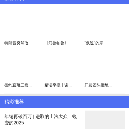
6月，理想汽车交付新车47774辆，同比增长46.7%，环比增长
36.4%；今年上半年累计交付18.9万辆，同比增长35.8%。值得一提
的是，这是理想汽车2023年10月首次超过4万辆之后，今年再次站上
4万辆台阶。
年初时，理想汽车曾公布全年将挑战80万辆的交付目标，但随着市
特朗普突然改...
《幻兽帕鲁》...
“叛逆”的宗...
场变化，理想汽车将全年销量目标调整到56万辆—60万辆。如果以
最低56万辆目标为基准计算，理想汽车上半年完成进度约为34%。
6月，鸿蒙智行再次合计公布智界、问界销量，共交付46141辆，环
比增长50.9%，其中智界为2995辆，问界为43146辆。上半年，鸿蒙
智行全系累计交付19.4万辆。华为常务董事、终端BG董事长、智能
德约直落三盘...
精读季报丨谢...
开发团队拒绝...
汽车解决方案BU董事长余承东表示，“价格战”只是表象，难以成为
企业穿越周期的有力武器，汽车产业的发展重点和趋势一定是“卷价
精彩推荐
格不如卷价值”。
被超越的埃安，不仅排名下降，同时还是在统计车企中唯一出现月度
年销再破百万 | 进取的上汽大众，蜕
销量同比、环比双下滑的企业。6月，埃安全球销量为35027辆，同
变的2025