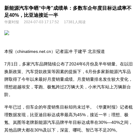
新能源汽车争晒“中考”成绩单：多数车企年度目标达成率不
足40%，比亚迪接近一半
华夏时报
2024-07-03 17:17:52
17381人阅读
本报（chinatimes.net.cn）记者温冲 于建平 北京报道
7月1日，多家汽车品牌陆续公布了2024年6月份及半年销量。在以旧
换新政策、汽车贷款政策等因素的提振下，6月份多家新能源汽车品
牌取得了今年以来最好月度销量成绩。月度销量排名发生较大变化，
理想超越埃安，零跑、极氪跨过2万辆大关，小米汽车站上万辆新台
阶。
半年已过，但车企的年度销售目标却尚未过半。《华夏时报》记者梳
理数据发现，比亚迪目标达成率最高为45%，接近一半；理想、极
氪、岚图等老牌新能源汽车品牌半年目标达成率在30%—40%之间，
其他品牌大都在30%及以下，深蓝、哪吒、智己等不足20%。