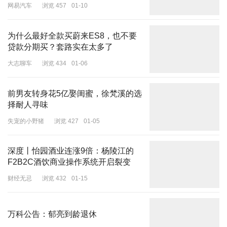
比下滑22.2%、环比下滑12.6%。实际上，从今年2月份开始，广汽
网易汽车
浏览 457
01-10
埃安的单月销量已连续5个月出现同比下滑，上半年累计销量17.7万
辆，仅完成全年70万辆销量目标的25%。
为什么最好全款买蔚来ES8，也不要
贷款分期买？套路实在太多了
销量受挫的埃安，正在谋求海外增量。据官方透露，埃安首个海外工
厂——泰国智能生态工厂即将竣工投产，第二代AION V霸王龙也即
大志聊车
浏览 434
01-06
将全球同步下线及上市。
前男友转身花5亿娶闺蜜，徐梵溪的选
六月蔚来、零跑、极氪跨过2万辆，深蓝、小鹏、哪吒稳居1万辆
择耐人寻味
在头部阵营排名愈发胶着的同时，蔚来、零跑、极氪也迎头干上，6
失宠的小野猪
浏览 427
01-05
月份销量均超过了2万辆。
其中，蔚来继5月份之后再次稳定在2万辆大关，6月份交付量为
深度丨怡园酒业连涨9倍：杨陵江的
21209辆，同比增长98%，创历史新高。上半年，蔚来共交付新车
F2B2C酒饮商业操作系统开启裂变
87426辆，同比增长60.2%。蔚来创始人、董事长、CEO 李斌曾多
财经无忌
浏览 432
01-15
次强调，蔚来不发布所谓的年度销量目标，“量的事情，我们肯定希
望越多越好。”
万科公告：郁亮到龄退休
与蔚来再次站上2万辆台阶不同，零跑、极氪均为首次突破2万辆大