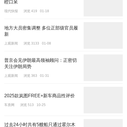
瞪口呆
现代快报
浏览 419
01-18
地方大员密集调整 多位正部级官员履
新
上观新闻
浏览 3133
01-08
普京会见伊朗最高领袖顾问：正密切
关注伊朗局势
上观新闻
浏览 363
01-31
2025款岚图FREE+新车商品性评价
车质网
浏览 513
10-25
过去24小时共有5艘船只通过霍尔木