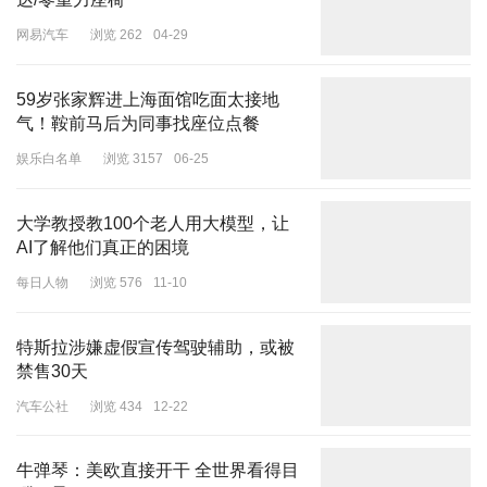
达/零重力座椅
至10万辆，冲刺目标12万辆，并从6月份开始工厂实行双班生产。不
过，《华夏时报》记者登录小米汽车小程序查看发现，现在下订小米
网易汽车
浏览 262
04-29
SU7入门级车型，预计交付日期为27—30周之后。
虽然智己、岚图仍在1万辆以外徘徊，但是却保持了较高的月度增长
59岁张家辉进上海面馆吃面太接地
气！鞍前马后为同事找座位点餐
速度。6月，智己汽车销售6015辆，环比增长41%，同比大涨
200%。《华夏时报》记者从智己方面获悉，6月锁单用户中，95后
娱乐白名单
浏览 3157
06-25
用户占比超过50%。这表明，智己6系两款车正受到越来越多的95后
用户喜爱。
大学教授教100个老人用大模型，让
AI了解他们真正的困境
岚图汽车6月交付汽车5507辆，同比增长83%。1—6累计销量30376
辆，同比增长102%，距离其年初定下的10万辆目标达成了30%，是
每日人物
浏览 576
11-10
少有的目标达成率超过30%的品牌。“持续稳健向上，再向上”岚图汽
车CEO卢放表示。
特斯拉涉嫌虚假宣传驾驶辅助，或被
禁售30天
责任编辑：李延安 主编：于建平
汽车公社
浏览 434
12-22
牛弹琴：美欧直接开干 全世界看得目