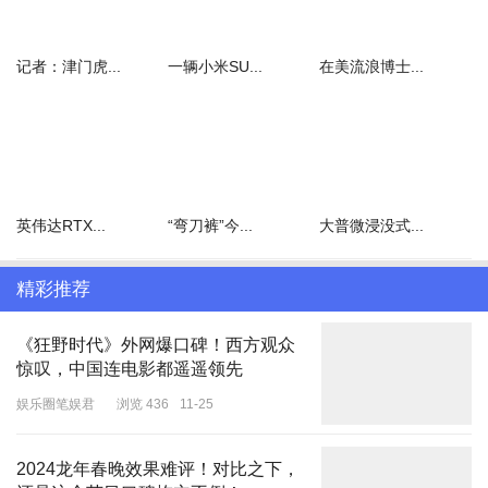
记者：津门虎...
一辆小米SU...
在美流浪博士...
英伟达RTX...
“弯刀裤”今...
大普微浸没式...
精彩推荐
《狂野时代》外网爆口碑！西方观众
惊叹，中国连电影都遥遥领先
娱乐圈笔娱君
浏览 436
11-25
2024龙年春晚效果难评！对比之下，