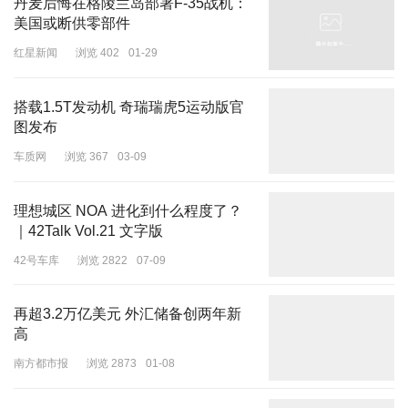
丹麦后悔在格陵兰岛部署F-35战机：
美国或断供零部件
红星新闻
浏览 402
01-29
搭载1.5T发动机 奇瑞瑞虎5运动版官
图发布
车质网
浏览 367
03-09
理想城区 NOA 进化到什么程度了？
｜42Talk Vol.21 文字版
42号车库
浏览 2822
07-09
再超3.2万亿美元 外汇储备创两年新
高
南方都市报
浏览 2873
01-08