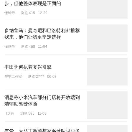
步，但他整体表现是正面的
懂球帝
浏览 415
12-29
多纳鲁马：曼奇尼和巴洛特利都推荐
我来，他们让我更坚定选择
懂球帝
浏览 460
11-04
丰田为何执着复兴引擎
帮宁工作室
浏览 2777
06-03
消息称小米汽车部分门店将开放端到
端辅助驾驶体验
IT之家
浏览 535
11-08
有爱，大马丁赛前与家乡球队阿尔多