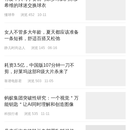
希维的球迷交换球衣
懂球帝
浏览 452
10-11
女人不管多大年龄，夏天都应该准备
一条短裤，舒适百搭又松弛
静儿时尚达人
浏览 145
06-16
耗资3.5亿，中国版107分钟一刀不
剪，好莱坞这部R级大片杀来了
靠谱电影君
浏览 503
11-05
蚂蚁集团突破性研究：一个视觉＂万
能钥匙＂让AI同时理解和创造图像
科技行者
浏览 535
11-11