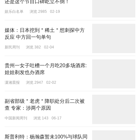
还是这个节目口碑屹立不倒！
娱乐白名单
浏览 2985
02-19
媒体：日本挖到＂稀土＂想刺探中方
反应 中方回一句单句
新民周刊
浏览 382
02-04
贵州一女子吐槽一个月吃20多场酒席:
娃娃剃发也办酒席
潇湘晨报
浏览 2947
02-02
副省部级＂老虎＂降职处分后二次被
查 专家：涉两个原因
中国新闻周刊
浏览 143
06-17
斯普利特：杨瀚森暂未100%与球队同