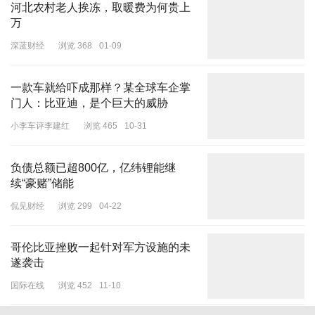
河北农村老人挨冻，取暖费为何贵上
万
深蓝财经
浏览 368
01-09
一款车就给吓成那样？某全球车企掌
门人：比亚迪，是个巨大的威胁
小李车评李建红
浏览 465
10-31
负债总额已超800亿，亿纬锂能继
续“豪赌”储能
侃见财经
浏览 299
04-22
哥伦比亚挫败一起针对军方设施的未
遂袭击
国际在线
浏览 452
11-10