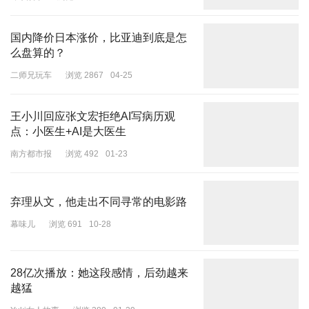
国内降价日本涨价，比亚迪到底是怎
资料来源：Stable Auto Corp
么盘算的？
重要的是，即使几千个快速充电站上线，这些充电站的使用量仍在大
二师兄玩车
浏览 2867
04-25
幅提高，这意味着电动汽车的普及速度超过了基础设施的发展速度。
王小川回应张文宏拒绝AI写病历观
不过，充电站的收益不会一直呈上升状态。布林克公司的琼斯表示，
点：小医生+AI是大医生
充电站的使用率一旦接近30%就会“非常繁忙”，当利用率达到30%
时，运营公司就会接到投诉。
南方都市报
浏览 492
01-23
虽然以前充电不足会对电动汽车的普及造成负面反馈，但现在的情况
已经改变。充电网络的经济效益得到改善，某些情况下还得到了联邦
弃理从文，他走出不同寻常的电影路
资金的支持，会有更多的底气进行扩张。反过来，更多的充电站也将
幕味儿
浏览 691
10-28
促电动汽车的销量。
为了确定一个地点是否适合安装快速充电桩，Stable Auto分析了75
28亿次播放：她这段感情，后劲越来
种不同的变量，其中最主要的是附近有多少充电站以及它们的使用
越猛
率。