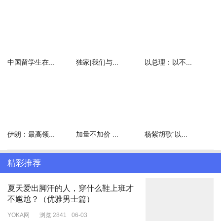
财报电话会议上说：“这非常振奋人心，我们相信未来充电网络的盈
利能力会达到一个顶峰。”EVgo在美国运营着约1000个站点，去年9
月份，近三分之一的站点至少有20%的时间在运转。
美国快充站平均利用率。2023年，美国电动汽车快速充电站的繁忙
程度翻了一番，因为有100多万辆电动汽车首次上路行驶▼
中国留学生在...
独家|我们与...
以总理：以不...
资料来源：Stable Auto Corp
伊朗：最高领...
加量不加价 ...
杨紫胡歌“以...
长期以来，电动汽车充电一直处于一种尴尬的“僵持”状态，电动汽车
普及率不高，限制了充电网络的发展，“汽车追不上电线”一直是美国
精彩推荐
充电桩业务的窘境。尤其是在美国，广阔的州际公路和保守的政府补
贴限制了扩张的步伐。多年来，由于电动汽车的普及速度缓慢，充电
网络举步维艰，甚至许多驾驶者因为充电选择匮乏而拒绝购买电动汽
夏天爱出脚汗的人，穿什么鞋上班才
不尴尬？（优雅男士篇）
车。
YOKA网
浏览 2841
06-03
这种脱节催生了国家电动汽车基础设施计划（NEVI），该计划刚刚