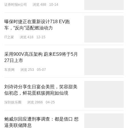
证券时报e公司
浏览 488
10-14
曝保时捷正在重新设计718 EV跑
车，“反向”适配燃油动力
IT之家
浏览 418
12-15
采用900V高压架构 蔚来ES9将于5月
27日上市
车质网
浏览 253
05-07
刘诗诗分享生日宴会美照，笑容甜美
似初恋，鲜花蛋糕簇拥宛如仙境
深剖娱乐圈
浏览 2866
04-25
鲍威尔回应遭刑事调查：都是借口 想
逼美联储降息