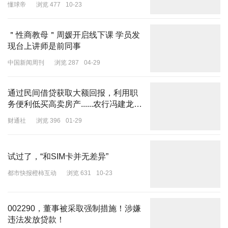
车充电站建设计划方面的投资节省高达4亿美元。
懂球帝
浏览 477
10-23
分析人士指出，特斯拉与其他公司合作将为其带来丰厚回报。
AutoForecast Solutions全球预测副总裁、分析师塞姆·费奥兰尼
＂性商教母＂周媛开启线下课 学员发
现台上讲师是前同事
（Sam Fiorani）表示，这最终将为特斯拉带来巨大的经济利益，包
括环境积分和充电费用。
中国新闻周刊
浏览 287
04-29
通过民间借贷获取大额回报，利用职
务便利低买高卖房产......农行冯建龙被
开除党籍
财通社
浏览 396
01-29
试过了，“和SIM卡并无差异”
都市快报橙柿互动
浏览 631
10-23
002290，董事被采取强制措施！涉嫌
违法发放贷款！