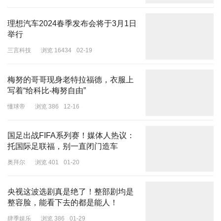
开始发放50亿美元的联邦资金，确保在全国主要交通要道上至少每
理想汽车2024春季发布会将于3月1日
50英里就有一个公共快速充电站。
举行
迄今为止这些资金分配得很少，但美国的电动生态系统已经开始实
三言科技
浏览 16434
02-19
现“电线与汽车”之间的平衡。根据彭博社对联邦数据的分析，去年下
半年，美国驾驶员迎来了近1100个新的公共快速充电站，增长了
梅努的哥哥现身老特拉福德，衣服上
16%。
写着“给科比-梅努自由”
“业界普遍认为，快充不是一项能赚钱的业务。”普里说，“但我们看
懂球帝
浏览 386
12-16
到的是，对许多充电站来说，这种观点不再成立。”
在部分州，充电桩的利用率已经远高于全国平均水平。在康涅狄格
国足出战FIFA系列赛！媒体人热议：
州、伊利诺伊州和内华达州，快充每天都要插电8小时；伊利诺伊州
托国际足联福，别一直闭门造车
的充电桩平均利用率为26%，居全美之首。
奥拜尔
浏览 401
01-20
充电桩数量最多的州是充电最繁忙的州。目前，全美平均利用率为
15%▼
央视这波选剧真是绝了！整部剧均是
整容脸，能看下去的都是能人！
肆季娱乐
浏览 386
01-29