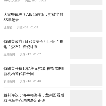
Yuki女人故事
浏览 380
01-29
今年，随着特斯拉开始向其他汽车制造商生产的汽车开放超充网络，
充电选择也将增加。在美国所有快速充电站中，特斯拉占了略多于四
大家赚疯没？A股15连阳，打破尘封
分之一，不过其站点往往更大，因此美国大约三分之二的电线都是为
33年记录
特斯拉端口准备的。
说财猫
浏览 408
01-09
特朗普政府8日召集美石油巨头 ＂推
销＂委石油投资计划
2月29日，福特汽车宣布，即日起，福特电动汽车客户可以使用美国
澎湃新闻
浏览 412
01-07
和加拿大超1.5万个特斯拉超级充电桩。
据悉，
福特F-150
（
参数
丨
图片
） Lightning和野马Mach-E零售客户
特朗普开价10亿美元招募 被指试图用
成为非特斯拉汽车制造商中首批在美国和加拿大使用特斯拉超级充电
新机构替代联合国
站的客户。
极目新闻
浏览 416
01-18
去年 6 月，特斯拉与通用汽车达成了类似协议，通用汽车客户可以
使用美国和加拿大超过 1.2 万个特斯拉超级充电桩。首席执行官玛
裁判评议：海牛vs海港，裁判回看后
丽・博拉（Mary Barra）当时表示，这项合作将使该公司在电动汽
取消海牛点球的决定正确