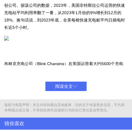
创公司。据该公司的数据，2023年，美国非特斯拉公司运营的快速
充电站平均利用率翻了一番，从2023年1月份的9%增长到12月的
18%。换句话说，到2023年底，全美每根快速充电桩平均日插电时
长近5个小时。
布林克充电公司（Blink Charging）在美国运营着大约5600个充电
站，该公司的首席执行官布兰登·琼斯（Brendan Jones）说：“我们
的使用率保持在8%，这远远不够。”
阅读全文
使用率的上升不仅是电动汽车普及率的指标，也是充电站盈利的风向
标。据Stable Auto估计，充电站的使用率必须在15%左右才能实现
盈利。Stable首席执行官罗汉·普里（Rohan Puri）说，从这个角度
版权与免责声明：本文内容转载自其他媒体，目的在于传递更多信息，不代表
本网观点或立场，不承担此类作品侵权行为的自己责任及连带责任。
上讲，使用率的飙升代表着大量充电站首次实现盈利。
猜你喜欢
EVgo公司前首席执行官凯茜·佐伊（Cathy Zoi）在2023年9月的一次