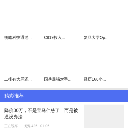
子，助理原本推的是大女儿也标注成二女儿。网友看到向佐这么宠郭
碧婷，也被逗乐了。
而且，有个小细节也证明了作为爸爸向佐的好人缘。
明略科技通过...
C919投入...
复旦大学Op...
期间，女儿被助理推着去别的地方，一会儿功夫，女儿见不到向佐就
拼命喊爸爸。
二排有大屏还...
国乒最强对手...
经历168小...
向太在采访时，还夸郭碧婷带娃很辛苦，恨不能挤出两滴眼泪，表达
对郭碧婷的感激，原来女儿眼中，还是和爸爸最亲。
精彩推荐
降价30万，不是宝马仁慈了，而是被
逼没办法
一家人就在迪斯尼闲逛，享受一家四口的欢乐时光。对于郭碧婷和向
正在说车
浏览 425
01-05