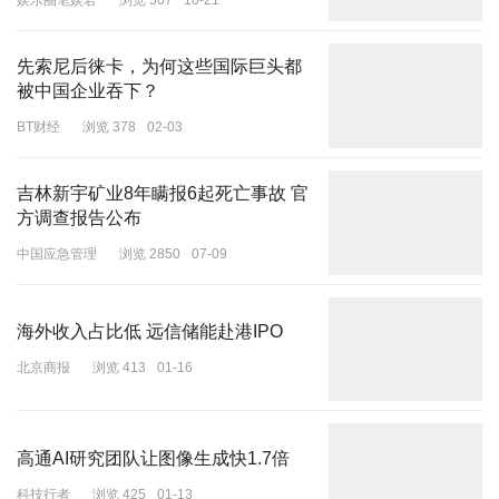
娱乐圈笔娱君
浏览 507
10-21
镜头中，郭碧婷脸颊越来越圆润了，而向佐还是一如既往的消瘦，所
先索尼后徕卡，为何这些国际巨头都
以，向太说的郭碧婷带娃辛苦是真的吗？不会是向佐在带孩子吧！
被中国企业吞下？
BT财经
浏览 378
02-03
发现郭碧婷向佐一胖一瘦，而向太和郭碧婷都是胖胖的形象。没想到
郭碧婷和向佐还没有培养成夫妻相，反倒和向太先有了婆媳相。
吉林新宇矿业8年瞒报6起死亡事故 官
方调查报告公布
中国应急管理
浏览 2850
07-09
海外收入占比低 远信储能赴港IPO
北京商报
浏览 413
01-16
高通AI研究团队让图像生成快1.7倍
科技行者
浏览 425
01-13