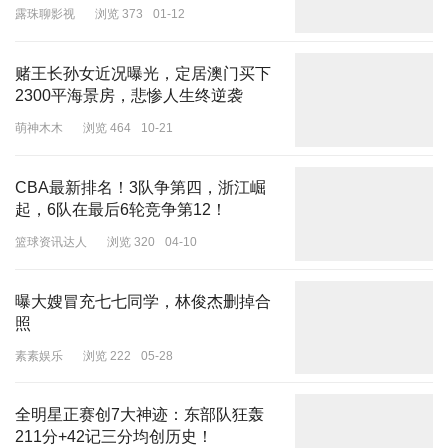
露珠聊影视
浏览 373
01-12
赌王长孙女近况曝光，定居澳门买下
2300平海景房，悲惨人生终逆袭
萌神木木
浏览 464
10-21
CBA最新排名！3队争第四，浙江崛
起，6队在最后6轮竞争第12！
篮球资讯达人
浏览 320
04-10
曝大嫂冒充七七同学，林俊杰删掉合
照
素素娱乐
浏览 222
05-28
全明星正赛创7大神迹：东部队狂轰
211分+42记三分均创历史！