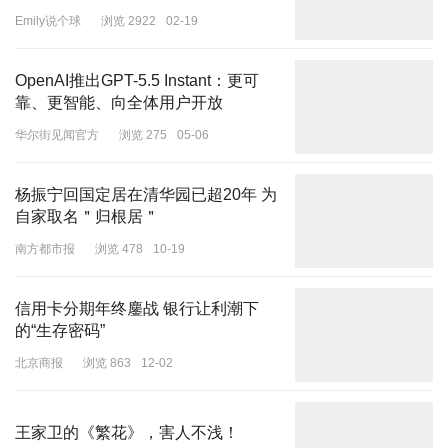
Emily说个球
浏览 2922
02-19
OpenAI推出GPT-5.5 Instant：更可
靠、更智能、向全体用户开放
华尔街见闻官方
浏览 275
05-06
杨振宁回国定居在清华园已超20年 为
自家取名＂归根居＂
南方都市报
浏览 478
10-19
信用卡分期年终鏖战 银行让利潮下
的“生存密码”
北京商报
浏览 863
12-02
王家卫的《繁花》，害人不浅！