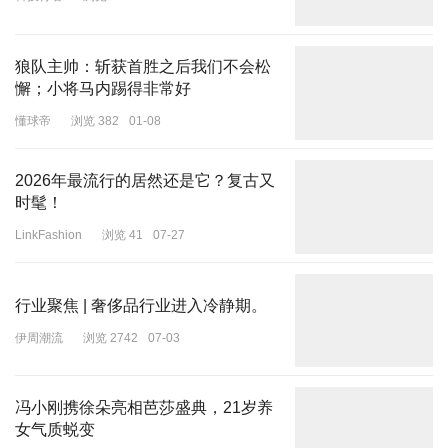
狼队主帅：斩获首胜之后我们不会松
懈；小将马内踢得非常好
懂球帝
浏览 382
01-08
2026年最流行的居然还是它？复古又
时髦！
LinkFashion
浏览 41
07-27
行业聚焦 | 奢侈品行业进入冷静期。
伊周潮流
浏览 2742
07-03
冯小刚携徐朵亮相芭莎盛典，21岁养
女气质蜕变