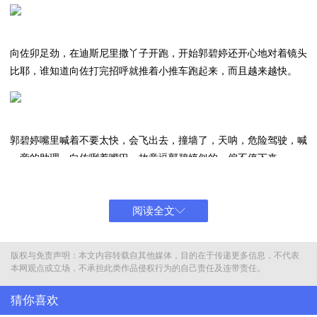
向佐卯足劲，在迪斯尼里撒丫子开跑，开始郭碧婷还开心地对着镜头
比耶，谁知道向佐打完招呼就推着小推车跑起来，而且越来越快。
郭碧婷嘴里喊着不要太快，会飞出去，撞墙了，天呐，危险驾驶，喊
一旁的助理。向佐咧着嘴巴，故意逗郭碧婷似的，偏不停下来。
阅读全文
一会儿2个娃出现在镜头中，郭碧婷怀里抱着小儿子，仍旧是向佐推
着她们，另外助理推着郭碧婷向佐的大女儿。
版权与免责声明：本文内容转载自其他媒体，目的在于传递更多信息，不代表
本网观点或立场，不承担此类作品侵权行为的自己责任及连带责任。
猜你喜欢
特别搞笑的是向佐，还把郭碧婷标注成大女儿，怀里的标注上小儿