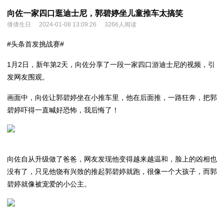
向佐一家四口逛迪士尼，郭碧婷坐儿童推车太搞笑
倩倩生日
2024-01-08 13:09:26
3266人阅读
#头条首发挑战赛#
1月2日，新年第2天，向佐分享了一段一家四口游迪士尼的视频，引
发网友围观。
画面中，向佐让郭碧婷坐在小推车里，他在后面推，一路狂奔，把郭
碧婷吓得一直喊好恐怖，我后悔了！
向佐自从升级做了爸爸，网友发现他变得越来越温和，脸上的凶相也
没有了，只见他饶有兴致的推起郭碧婷就跑，很像一个大孩子，而郭
碧婷就像被宠爱的小公主。