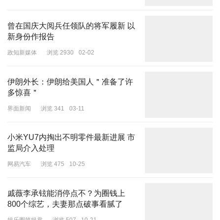
佐孩子们去的哪个迪斯尼，也被网友扒了出来，经过鉴定，应该确定
是上海的迪斯尼。
曾在国庆大阅兵任领队的将军履新 以
新身份作报告
政知新媒体
浏览 2930
02-02
因为公园里有很多的梧桐树，梧桐树是上海的特色。而且向佐家就在
香港，所以趁着元旦小长假，应该是带郭碧婷和孩子出来游玩。
伊朗外长：伊朗给美国人＂准备了许
多惊喜＂
界面新闻
浏览 341
03-11
更搞笑的是网友，居然看中向佐的小推车，觉得质量不错，纷纷在评
论区留言问小推车啥牌子？不得不说，网友的关注点真的很奇特呀！
小米YU7内掏出不明零件最新进展 市
监局介入处理
网易汽车
浏览 475
10-25
更搞笑的是，网友还扒出向佐的小推车是租的，表示累了带娃可以在
戚薇李承铉能消停点不？为圈钱上
上面休息一下可以救命。看来评论区不少网友都是宝妈宝爸。
800个综艺，夫妻那点破事看腻了